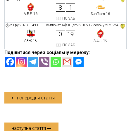
8
1
A.E.F. 16
SunTeam 16
ПС ЗАБ
2 Гру 2023
-
14:00
Чемпіонат АФЗО діти 2016-17 сезону 2023-24
0
19
Аякс 16
A.E.F. 16
ПС ЗАБ
Поділитися через соціальну мережу:
попередня стаття
наступна стаття