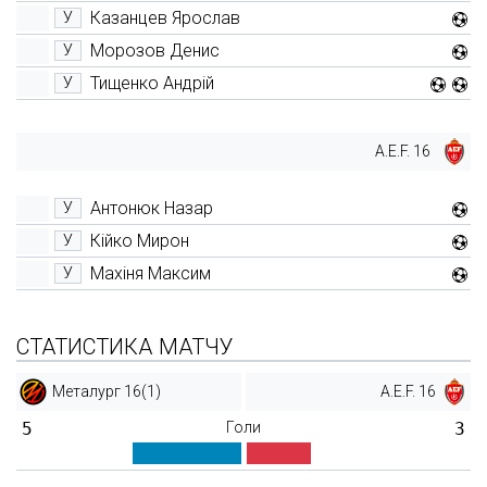
Казанцев Ярослав
У
Морозов Денис
У
Тищенко Андрій
У
A.E.F. 16
Антонюк Назар
У
Кійко Мирон
У
Махіня Максим
У
СТАТИСТИКА МАТЧУ
Металург 16(1)
A.E.F. 16
5
Голи
3