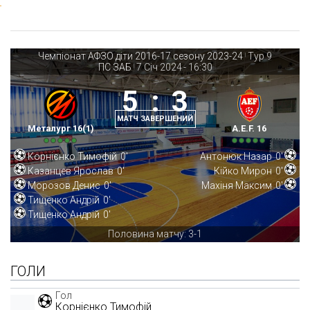
Чемпіонат АФЗО діти 2016-17 сезону 2023-24
Тур 9
|
ПС ЗАБ
7 Січ 2024
-
16:30
|
5
:
3
МАТЧ ЗАВЕРШЕНИЙ
Металург 16(1)
A.E.F. 16
Корнієнко Тимофій
0'
Антонюк Назар
0'
Казанцев Ярослав
0'
Кійко Мирон
0'
Морозов Денис
0'
Махіня Максим
0'
Тищенко Андрій
0'
Тищенко Андрій
0'
Половина матчу: 3-1
ГОЛИ
Гол
Корнієнко Тимофій