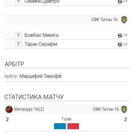
Семикін Дмитро
У
23'
СФК Титан 16
Бовбас Микита
У
14'
Таран Серафім
У
26'
АРБІТР
Марцифей Тимофій
Арбітр:
СТАТИСТИКА МАТЧУ
Металург 16(2)
СФК Титан 16
2
Голи
2