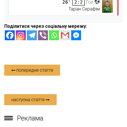
26'
Гол
2:2
Таран Серафім
Поділитися через соціальну мережу:
попередня стаття
наступна стаття
Реклама