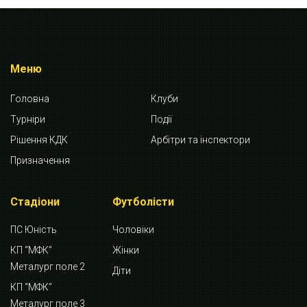
Меню
Головна
Клуби
Турніри
Події
Рішення КДК
Арбітри та інспектори
Призначення
Стадіони
Футболісти
ПС Юність
Чоловіки
КП “МФК”
Жінки
Металург поле 2
Діти
КП “МФК”
Металург поле 3