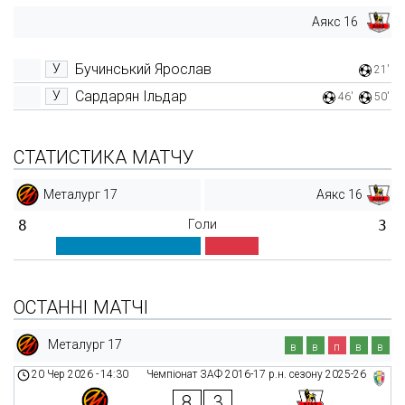
Аякс 16
Бучинський Ярослав
У
21'
Сардарян Ільдар
У
46'
50'
СТАТИСТИКА МАТЧУ
Металург 17
Аякс 16
8
Голи
3
ОСТАННІ МАТЧІ
Металург 17
в
в
п
в
в
20 Чер 2026
-
14:30
Чемпіонат ЗАФ 2016-17 р.н. сезону 2025-26
8
3