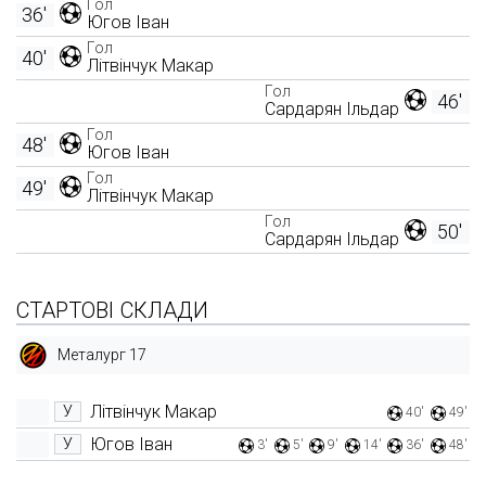
Гол
36'
Югов Іван
Гол
40'
Літвінчук Макар
Гол
46'
Сардарян Ільдар
Гол
48'
Югов Іван
Гол
49'
Літвінчук Макар
Гол
50'
Сардарян Ільдар
СТАРТОВІ СКЛАДИ
Металург 17
Літвінчук Макар
У
40'
49'
Югов Іван
У
3'
5'
9'
14'
36'
48'