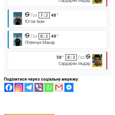
Сардарян Ільдар
Гол
48'
7:2
Югов Іван
Гол
49'
8:2
Літвінчук Макар
50'
Гол
8:3
Сардарян Ільдар
Поділитися через соціальну мережу: