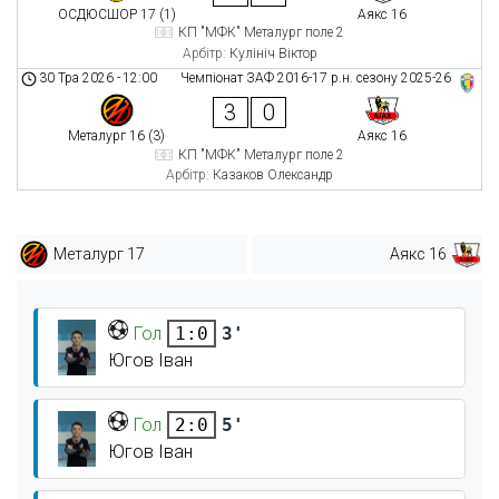
ОСДЮСШОР 17 (1)
Аякс 16
КП "МФК" Металург поле 2
Арбітр:
Кулініч Віктор
30 Тра 2026
-
12:00
Чемпіонат ЗАФ 2016-17 р.н. сезону 2025-26
3
0
Металург 16 (3)
Аякс 16
КП "МФК" Металург поле 2
Арбітр:
Казаков Олександр
Металург 17
Аякс 16
Гол
3'
1:0
Югов Іван
Гол
5'
2:0
Югов Іван