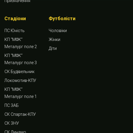
Призначення
Стадіони
Футболісти
ПС Юність
Чоловіки
КП “МФК”
Жінки
Металург поле 2
Діти
КП “МФК”
Металург поле 3
СК Будівельник
Локомотив-КПУ
КП “МФК”
Металург поле 1
ПС ЗАБ
СК Спартак-КПУ
СК ЗНУ
СК Динамо