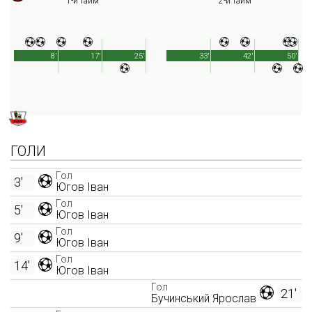
1-й тайм
2-й тайм
8'
17'
25'
33'
42'
50'
ГОЛИ
Гол
3'
Югов Іван
Гол
5'
Югов Іван
Гол
9'
Югов Іван
Гол
14'
Югов Іван
Гол
21'
Бучинський Ярослав