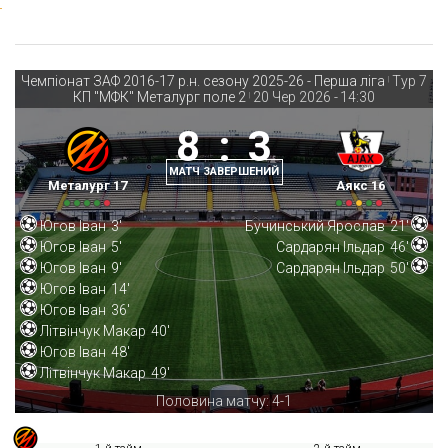
Чемпіонат ЗАФ 2016-17 р.н. сезону 2025-26 - Перша ліга
Тур 7
|
КП "МФК" Металург поле 2
20 Чер 2026
-
14:30
|
8
:
3
МАТЧ ЗАВЕРШЕНИЙ
Металург 17
Аякс 16
Югов Іван
3'
Бучинський Ярослав
21'
Югов Іван
5'
Сардарян Ільдар
46'
Югов Іван
9'
Сардарян Ільдар
50'
Югов Іван
14'
Югов Іван
36'
Літвінчук Макар
40'
Югов Іван
48'
Літвінчук Макар
49'
Половина матчу: 4-1