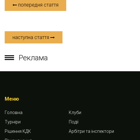
попередня стаття
наступна стаття
Реклама
Меню
Головна
Клуби
Турніри
Події
Рішення КДК
Арбітри та інспектори