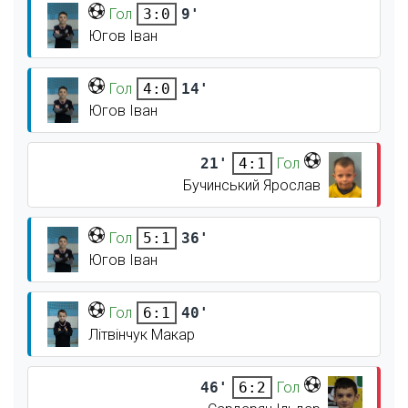
Гол
9'
3:0
Югов Іван
Гол
14'
4:0
Югов Іван
21'
Гол
4:1
Бучинський Ярослав
Гол
36'
5:1
Югов Іван
Гол
40'
6:1
Літвінчук Макар
46'
Гол
6:2