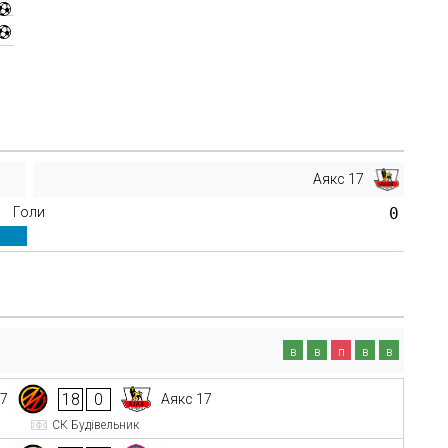
Аякс 17
Голи
0
в
в
п
в
в
18
0
17
Аякс 17
СК Будівельник