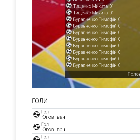
Тищенко Микита
0'
Тищенко Микита
0'
Буравченко Тимофій
0'
Буравченко Тимофій
0'
Буравченко Тимофій
0'
Буравченко Тимофій
0'
Буравченко Тимофій
0'
Буравченко Тимофій
0'
Буравченко Тимофій
0'
Буравченко Тимофій
0'
Полов
ГОЛИ
Гол
Югов Іван
Гол
Югов Іван
Гол