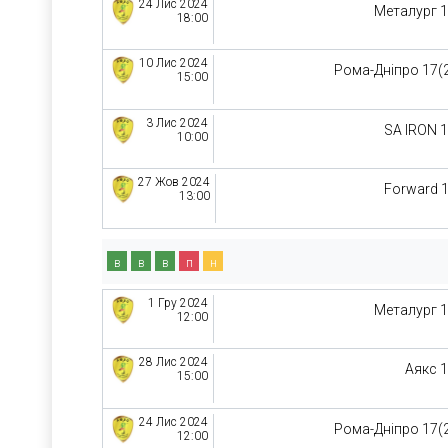
24 Лис 2024
Металург 
18:00
10 Лис 2024
Рома-Дніпро 17(
15:00
3 Лис 2024
SA IRON 
10:00
27 Жов 2024
Forward 
13:00
в
в
в
п
н
1 Гру 2024
Металург 
12:00
28 Лис 2024
Аякс 
15:00
24 Лис 2024
Рома-Дніпро 17(
12:00