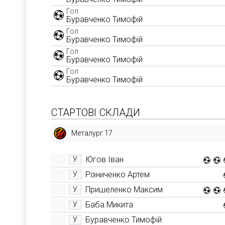
Гол
Буравченко Тимофій
Гол
Буравченко Тимофій
Гол
Буравченко Тимофій
Гол
Буравченко Тимофій
СТАРТОВІ СКЛАДИ
Металург 17
Югов Іван
У
Різниченко Артем
У
Пришеленко Максим
У
Баба Микита
У
Буравченко Тимофій
У