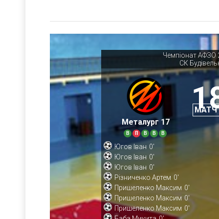
Чемпіонат АФЗО 2
СК Будівель
1
МАТЧ
Металург 17
В
П
В
В
В
Югов Іван
0'
Югов Іван
0'
Югов Іван
0'
Різниченко Артем
0'
Пришеленко Максим
0'
Пришеленко Максим
0'
Пришеленко Максим
0'
Баба Микита
0'