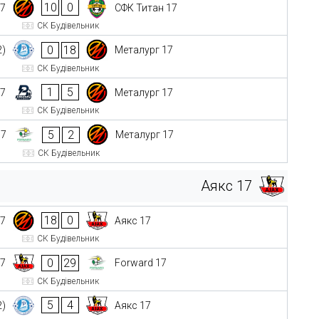
10
0
17
СФК Титан 17
СК Будівельник
0
18
2)
Металург 17
СК Будівельник
1
5
17
Металург 17
СК Будівельник
5
2
17
Металург 17
СК Будівельник
Аякс 17
18
0
17
Аякс 17
СК Будівельник
0
29
17
Forward 17
СК Будівельник
5
4
2)
Аякс 17