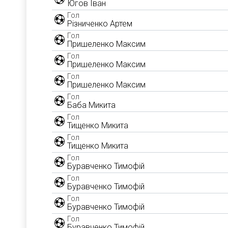
Югов Іван
Гол
Різниченко Артем
Гол
Пришеленко Максим
Гол
Пришеленко Максим
Гол
Пришеленко Максим
Гол
Баба Микита
Гол
Тищенко Микита
Гол
Тищенко Микита
Гол
Буравченко Тимофій
Гол
Буравченко Тимофій
Гол
Буравченко Тимофій
Гол
Буравченко Тимофій