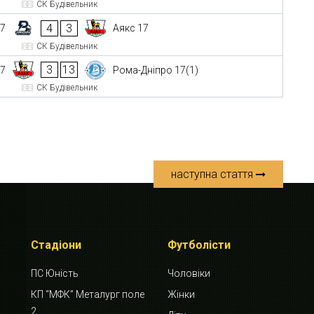
СК Будівельник
4
3
17
Аякс 17
СК Будівельник
3
13
17
Рома-Дніпро 17(1)
СК Будівельник
наступна стаття
Стадіони
Футболісти
ПС Юність
Чоловіки
КП “МФК” Металург поле
Жінки
2