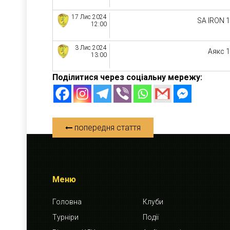
17 Лис 2024
SA IRON 
12:00
3 Лис 2024
Аякс 
13:00
Поділитися через соціальну мережу:
попередня стаття
Меню
Головна
Клуби
Турніри
Події