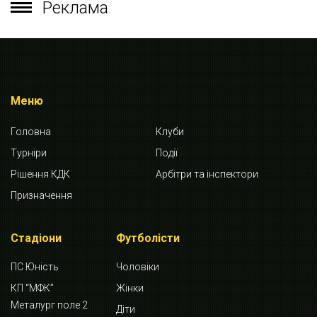
Реклама
Меню
Головна
Клуби
Турніри
Події
Рішення КДК
Арбітри та інспектори
Призначення
Стадіони
Футболісти
ПС Юність
Чоловіки
КП “МФК”
Жінки
Металург поле 2
Діти