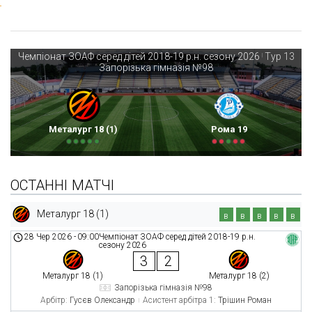
Чемпіонат ЗОАФ серед дітей 2018-19 р.н. сезону 2026
Тур 13
|
Запорізька гімназія №98
Металург 18 (1)
Рома 19
ОСТАННІ МАТЧІ
Металург 18 (1)
в
в
в
в
в
28 Чер 2026
-
09:00
Чемпіонат ЗОАФ серед дітей 2018-19 р.н.
сезону 2026
3
2
Металург 18 (1)
Металург 18 (2)
Запорізька гімназія №98
Арбітр:
Гусєв Олександр
Асистент арбітра 1:
Трішин Роман