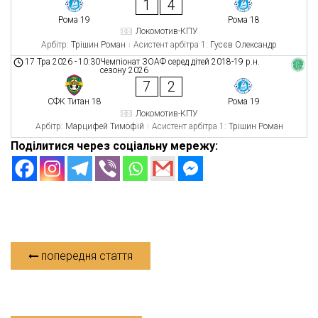
1
4
Рома 19
Рома 18
Локомотив-КПУ
Арбітр:
Трішин Роман
Асистент арбітра 1:
Гусєв Олександр
17 Тра 2026
-
10:30
Чемпіонат ЗОАФ серед дітей 2018-19 р.н.
сезону 2026
7
2
СФК Титан 18
Рома 19
Локомотив-КПУ
Арбітр:
Марцифей Тимофій
Асистент арбітра 1:
Трішин Роман
Поділитися через соціальну мережу:
попередня стаття