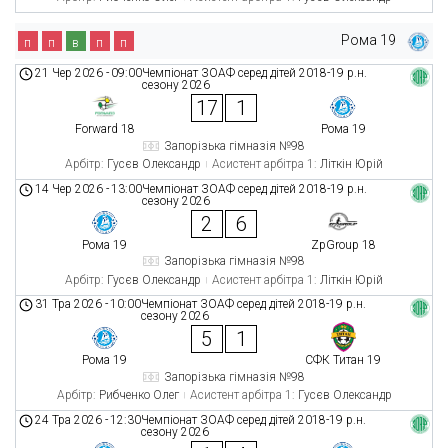
Рома 19
п
п
в
п
п
21 Чер 2026
-
09:00
Чемпіонат ЗОАФ серед дітей 2018-19 р.н.
сезону 2026
17
1
Forward 18
Рома 19
Запорізька гімназія №98
Арбітр:
Гусєв Олександр
Асистент арбітра 1:
Літкін Юрій
14 Чер 2026
-
13:00
Чемпіонат ЗОАФ серед дітей 2018-19 р.н.
сезону 2026
2
6
Рома 19
ZpGroup 18
Запорізька гімназія №98
Арбітр:
Гусєв Олександр
Асистент арбітра 1:
Літкін Юрій
31 Тра 2026
-
10:00
Чемпіонат ЗОАФ серед дітей 2018-19 р.н.
сезону 2026
5
1
Рома 19
СФК Титан 19
Запорізька гімназія №98
Арбітр:
Рибченко Олег
Асистент арбітра 1:
Гусєв Олександр
24 Тра 2026
-
12:30
Чемпіонат ЗОАФ серед дітей 2018-19 р.н.
сезону 2026