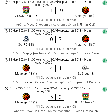
21 Чер 2026
-
13:00
Чемпіонат ЗОАФ серед дітей 2018-19 р.н.
сезону 2026
1
19
ДЮФК Титан 19
Металург 18 (1)
Запорізька гімназія №98
Арбітр:
Гусєв Олександр
Асистент арбітра 1:
Літкін Юрій
20 Чер 2026
-
11:00
Чемпіонат ЗОАФ серед дітей 2018-19 р.н.
сезону 2026
0
7
SA IRON 18
Металург 18 (1)
Запорізька гімназія №98
Арбітр:
Марцифей Тимофій
Асистент арбітра 1:
Трішин Роман
13 Чер 2026
-
11:00
Чемпіонат ЗОАФ серед дітей 2018-19 р.н.
сезону 2026
4
1
Металург 18 (1)
ZpGroup 18
Запорізька гімназія №98
Арбітр:
Пазиніч Сергій
Асистент арбітра 1:
Борецький Кирило
31 Тра 2026
-
12:00
Чемпіонат ЗОАФ серед дітей 2018-19 р.н.
сезону 2026
5
3
Металург 18 (1)
ДЮФК Титан 18
Запорізька гімназія №98
Арбітр:
Рибченко Олег
Асистент арбітра 1:
Гусєв Олександр