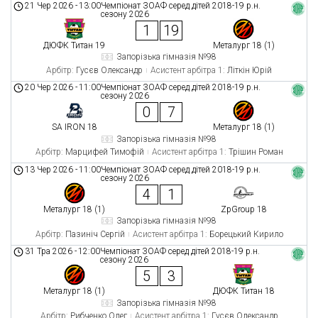
21 Чер 2026
-
13:00
Чемпіонат ЗОАФ серед дітей 2018-19 р.н.
сезону 2026
1
19
ДЮФК Титан 19
Металург 18 (1)
Запорізька гімназія №98
Арбітр:
Гусєв Олександр
Асистент арбітра 1:
Літкін Юрій
20 Чер 2026
-
11:00
Чемпіонат ЗОАФ серед дітей 2018-19 р.н.
сезону 2026
0
7
SA IRON 18
Металург 18 (1)
Запорізька гімназія №98
Арбітр:
Марцифей Тимофій
Асистент арбітра 1:
Трішин Роман
13 Чер 2026
-
11:00
Чемпіонат ЗОАФ серед дітей 2018-19 р.н.
сезону 2026
4
1
Металург 18 (1)
ZpGroup 18
Запорізька гімназія №98
Арбітр:
Пазиніч Сергій
Асистент арбітра 1:
Борецький Кирило
31 Тра 2026
-
12:00
Чемпіонат ЗОАФ серед дітей 2018-19 р.н.
сезону 2026
5
3
Металург 18 (1)
ДЮФК Титан 18
Запорізька гімназія №98
Арбітр:
Рибченко Олег
Асистент арбітра 1:
Гусєв Олександр