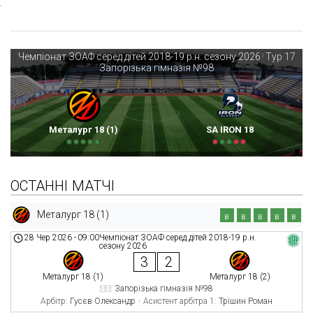
Чемпіонат ЗОАФ серед дітей 2018-19 р.н. сезону 2026
Тур 17
|
Запорізька гімназія №98
Металург 18 (1)
SA IRON 18
ОСТАННІ МАТЧІ
Металург 18 (1)
в
в
в
в
в
28 Чер 2026
-
09:00
Чемпіонат ЗОАФ серед дітей 2018-19 р.н.
сезону 2026
3
2
Металург 18 (1)
Металург 18 (2)
Запорізька гімназія №98
Арбітр:
Гусєв Олександр
Асистент арбітра 1:
Трішин Роман