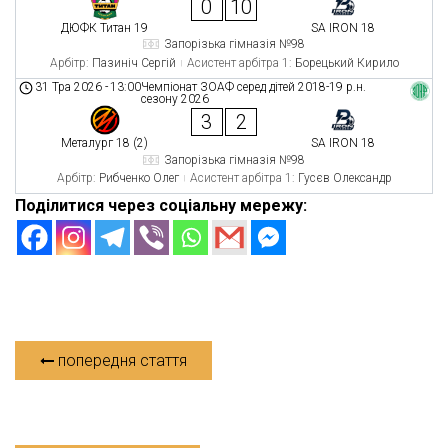
0
10
ДЮФК Титан 19
SA IRON 18
Запорізька гімназія №98
Арбітр:
Пазиніч Сергій
Асистент арбітра 1:
Борецький Кирило
31 Тра 2026
-
13:00
Чемпіонат ЗОАФ серед дітей 2018-19 р.н.
сезону 2026
3
2
Металург 18 (2)
SA IRON 18
Запорізька гімназія №98
Арбітр:
Рибченко Олег
Асистент арбітра 1:
Гусєв Олександр
Поділитися через соціальну мережу:
попередня стаття