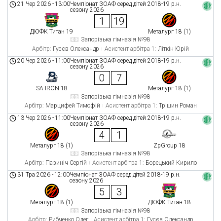
21 Чер 2026
-
13:00
Чемпіонат ЗОАФ серед дітей 2018-19 р.н.
сезону 2026
1
19
ДЮФК Титан 19
Металург 18 (1)
Запорізька гімназія №98
Арбітр:
Гусєв Олександр
Асистент арбітра 1:
Літкін Юрій
20 Чер 2026
-
11:00
Чемпіонат ЗОАФ серед дітей 2018-19 р.н.
сезону 2026
0
7
SA IRON 18
Металург 18 (1)
Запорізька гімназія №98
Арбітр:
Марцифей Тимофій
Асистент арбітра 1:
Трішин Роман
13 Чер 2026
-
11:00
Чемпіонат ЗОАФ серед дітей 2018-19 р.н.
сезону 2026
4
1
Металург 18 (1)
ZpGroup 18
Запорізька гімназія №98
Арбітр:
Пазиніч Сергій
Асистент арбітра 1:
Борецький Кирило
31 Тра 2026
-
12:00
Чемпіонат ЗОАФ серед дітей 2018-19 р.н.
сезону 2026
5
3
Металург 18 (1)
ДЮФК Титан 18
Запорізька гімназія №98
Арбітр:
Рибченко Олег
Асистент арбітра 1:
Гусєв Олександр