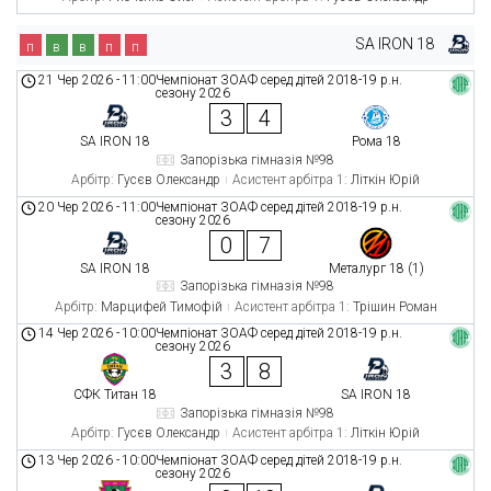
SA IRON 18
п
в
в
п
п
21 Чер 2026
-
11:00
Чемпіонат ЗОАФ серед дітей 2018-19 р.н.
сезону 2026
3
4
SA IRON 18
Рома 18
Запорізька гімназія №98
Арбітр:
Гусєв Олександр
Асистент арбітра 1:
Літкін Юрій
20 Чер 2026
-
11:00
Чемпіонат ЗОАФ серед дітей 2018-19 р.н.
сезону 2026
0
7
SA IRON 18
Металург 18 (1)
Запорізька гімназія №98
Арбітр:
Марцифей Тимофій
Асистент арбітра 1:
Трішин Роман
14 Чер 2026
-
10:00
Чемпіонат ЗОАФ серед дітей 2018-19 р.н.
сезону 2026
3
8
СФК Титан 18
SA IRON 18
Запорізька гімназія №98
Арбітр:
Гусєв Олександр
Асистент арбітра 1:
Літкін Юрій
13 Чер 2026
-
10:00
Чемпіонат ЗОАФ серед дітей 2018-19 р.н.
сезону 2026