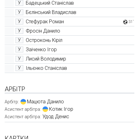
Бадецький Станіслав
У
Бєлінський Владислав
У
Стефурак Роман
У
31'
Фросін Данило
У
Остроконь Кіріл
У
Заіченко Ігор
У
Лисий Володимир
У
Ільєнко Станіслав
У
АРБІТР
Мацюта Данило
Арбітр:
Котик Ігор
Асистент арбітра:
Удод Денис
Асистент арбітра:
КАРТКИ