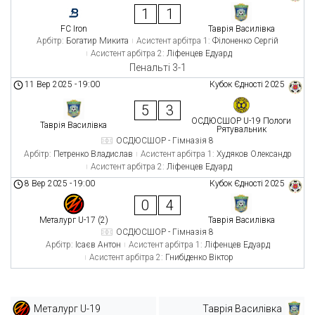
1
1
FC Iron
Таврія Василівка
Арбітр:
Богатир Микита
Асистент арбітра 1:
Філоненко Сергій
Асистент арбітра 2:
Ліфенцев Едуард
Пенальті 3-1
11 Вер 2025
-
19:00
Кубок Єдності 2025
5
3
ОСДЮСШОР U-19 Пологи
Таврія Василівка
Рятувальник
ОСДЮСШОР - Гімназія 8
Арбітр:
Петренко Владислав
Асистент арбітра 1:
Худяков Олександр
Асистент арбітра 2:
Ліфенцев Едуард
8 Вер 2025
-
19:00
Кубок Єдності 2025
0
4
Металург U-17 (2)
Таврія Василівка
ОСДЮСШОР - Гімназія 8
Арбітр:
Ісаєв Антон
Асистент арбітра 1:
Ліфенцев Едуард
Асистент арбітра 2:
Гнибіденко Віктор
Металург U-19
Таврія Василівка