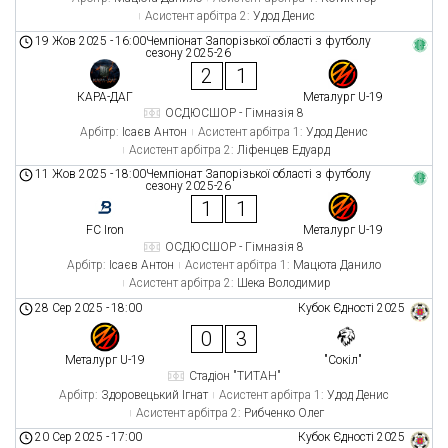
Асистент арбітра 2:
Удод Денис
19 Жов 2025
-
16:00
Чемпіонат Запорізької області з футболу
сезону 2025-26
2
1
КАРА-ДАГ
Металург U-19
ОСДЮСШОР - Гімназія 8
Арбітр:
Ісаєв Антон
Асистент арбітра 1:
Удод Денис
Асистент арбітра 2:
Ліфенцев Едуард
11 Жов 2025
-
18:00
Чемпіонат Запорізької області з футболу
сезону 2025-26
1
1
FC Iron
Металург U-19
ОСДЮСШОР - Гімназія 8
Арбітр:
Ісаєв Антон
Асистент арбітра 1:
Мацюта Данило
Асистент арбітра 2:
Шека Володимир
28 Сер 2025
-
18:00
Кубок Єдності 2025
0
3
Металург U-19
"Сокіл"
Стадіон "ТИТАН"
Арбітр:
Здоровецький Ігнат
Асистент арбітра 1:
Удод Денис
Асистент арбітра 2:
Рибченко Олег
20 Сер 2025
-
17:00
Кубок Єдності 2025