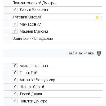
Пальчиковський Дмитро
Левкін Валентин
У
Луговий Микола
5'
Мамедов Алі
У
Мацнев Максим
У
Задніпряний Владислав
Таврія Василівка
Белошевич Іван
У
Тішкін Гліб
У
Антонюк Володимир
У
Нікішин Сергій
У
Лисий Давид
У
Павлюк Дмитро
У