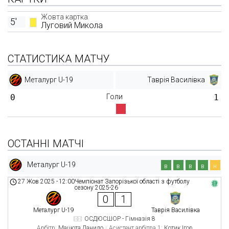
Жовта картка
5'
Луговий Микола
СТАТИСТИКА МАТЧУ
Металург U-19
Таврія Василівка
0
Голи
1
ОСТАННІ МАТЧІ
Металург U-19
в
в
в
в
н
27 Жов 2025
-
12:00
Чемпіонат Запорізької області з футболу
сезону 2025-26
0
1
Металург U-19
Таврія Василівка
ОСДЮСШОР - Гімназія 8
Арбітр:
Мацюта Данило
Асистент арбітра 1:
Котик Ігор