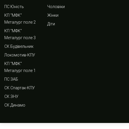
ПС Юність
Чоловіки
КП “МФК”
Жінки
Металург поле 2
Діти
КП “МФК”
Металург поле 3
СК Будівельник
Локомотив-КПУ
КП “МФК”
Металург поле 1
ПС ЗАБ
СК Спартак-КПУ
СК ЗНУ
СК Динамо