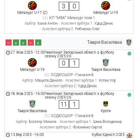
3
0
Металург U-17 (2)
Металург U-19
КП "МФК" Металург поле 1
Арбітр:
Ісаєв Антон
Асистент арбітра 1:
Удод Денис
Асистент арбітра 2:
Рибченко Олег
Таврія Василівка
п
в
в
п
в
27 Жов 2025
-
12:00
Чемпіонат Запорізької області з футболу
сезону 2025-26
0
1
Металург U-19
Таврія Василівка
ОСДЮСШОР - Гімназія 8
Арбітр:
Мацюта Данило
Асистент арбітра 1:
Котик Ігор
Асистент арбітра 2:
Удод Денис
18 Жов 2025
-
16:00
Чемпіонат Запорізької області з футболу
сезону 2025-26
11
1
Таврія Василівка
Кроти
ОСДЮСШОР - Гімназія 8
Арбітр:
Богатир Микита
Асистент арбітра 1:
Шека Володимир
Асистент арбітра 2:
Філоненко Сергій
13 Вер 2025
-
16:00
Кубок Єдності 2025