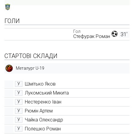
ГОЛИ
Гол
31'
Стефурак Роман
СТАРТОВІ СКЛАДИ
Металург U-19
Шмітько Яков
У
Лукомський Микита
У
Нестеренко Іван
У
Рюмін Артем
У
Чайка Олександр
У
Полешко Роман
У