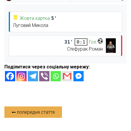
Жовта картка
5'
Луговий Микола
31'
Гол
0:1
Стефурак Роман
Поділитися через соціальну мережу:
попередня стаття