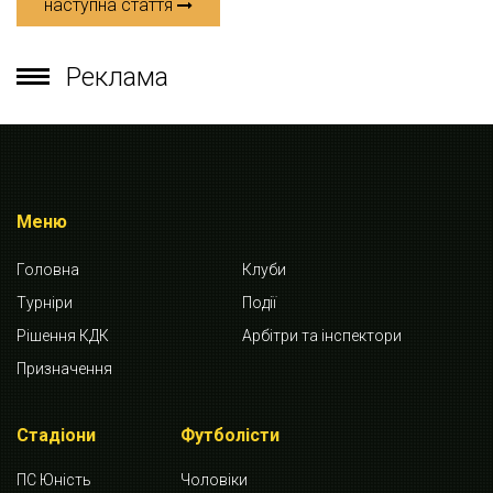
наступна стаття
Реклама
Меню
Головна
Клуби
Турніри
Події
Рішення КДК
Арбітри та інспектори
Призначення
Стадіони
Футболісти
ПС Юність
Чоловіки