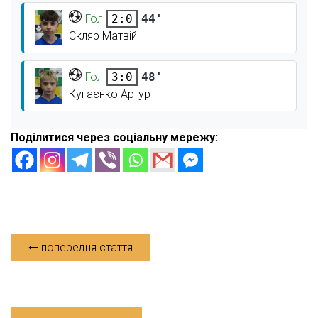
Гол
44'
2:0
Скляр Матвій
Гол
48'
3:0
Кугаєнко Артур
Поділитися через соціальну мережу:
попередня стаття