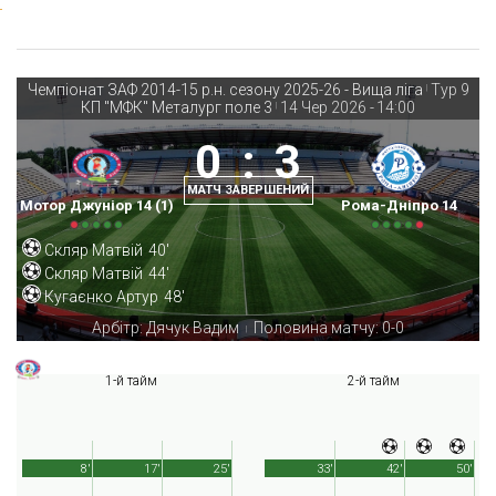
Чемпіонат ЗАФ 2014-15 р.н. сезону 2025-26 - Вища ліга
Тур 9
|
КП "МФК" Металург поле 3
14 Чер 2026
-
14:00
|
0
:
3
МАТЧ ЗАВЕРШЕНИЙ
Мотор Джуніор 14 (1)
Рома-Дніпро 14
Скляр Матвій
40'
Скляр Матвій
44'
Кугаєнко Артур
48'
Арбітр: Дячук Вадим
Половина матчу: 0-0
|
1-й тайм
2-й тайм
8'
17'
25'
33'
42'
50'