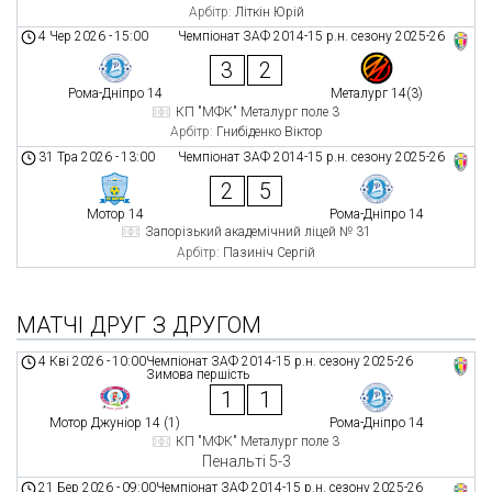
Арбітр:
Літкін Юрій
4 Чер 2026
-
15:00
Чемпіонат ЗАФ 2014-15 р.н. сезону 2025-26
3
2
Рома-Дніпро 14
Металург 14(3)
КП "МФК" Металург поле 3
Арбітр:
Гнибіденко Віктор
31 Тра 2026
-
13:00
Чемпіонат ЗАФ 2014-15 р.н. сезону 2025-26
2
5
Мотор 14
Рома-Дніпро 14
Запорізький академічний ліцей № 31
Арбітр:
Пазиніч Сергій
МАТЧІ ДРУГ З ДРУГОМ
4 Кві 2026
-
10:00
Чемпіонат ЗАФ 2014-15 р.н. сезону 2025-26
Зимова першість
1
1
Мотор Джуніор 14 (1)
Рома-Дніпро 14
КП "МФК" Металург поле 3
Пенальті 5-3
21 Бер 2026
-
09:00
Чемпіонат ЗАФ 2014-15 р.н. сезону 2025-26