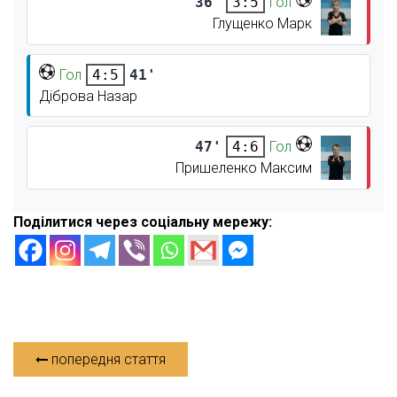
36'
Гол
3:5
Глущенко Марк
Гол
41'
4:5
Діброва Назар
47'
Гол
4:6
Пришеленко Максим
Поділитися через соціальну мережу:
попередня стаття