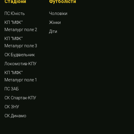
Стадіони
Футболісти
ПС Юність
Чоловіки
КП “МФК”
Жінки
Металург поле 2
Діти
КП “МФК”
Металург поле 3
СК Будівельник
Локомотив-КПУ
КП “МФК”
Металург поле 1
ПС ЗАБ
СК Спартак-КПУ
СК ЗНУ
СК Динамо