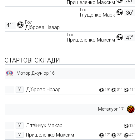
33'
Пришеленко Максим
Гол
36'
Глущенко Марк
Гол
41'
Діброва Назар
Гол
47'
Пришеленко Максим
СТАРТОВІ СКЛАДИ
Мотор Джуніор 16
Діброва Назар
У
29'
31'
41'
Металург 17
Літвінчук Макар
У
12'
Пришеленко Максим
У
17'
33'
47'