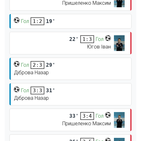
Пришеленко Максим
Гол
19'
1:2
22'
Гол
1:3
Югов Іван
Гол
29'
2:3
Діброва Назар
Гол
31'
3:3
Діброва Назар
33'
Гол
3:4
Пришеленко Максим