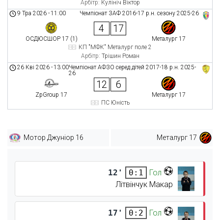
Арбітр:
Кулініч Віктор
9 Тра 2026
-
11:00
Чемпіонат ЗАФ 2016-17 р.н. сезону 2025-26
4
17
ОСДЮСШОР 17 (1)
Металург 17
КП "МФК" Металург поле 2
Арбітр:
Трішин Роман
26 Кві 2026
-
13:00
Чемпіонат АФЗО серед дітей 2017-18 р.н. 2025-
26
12
6
ZpGroup 17
Металург 17
ПС Юність
Мотор Джуніор 16
Металург 17
12'
Гол
0:1
Літвінчук Макар
17'
Гол
0:2