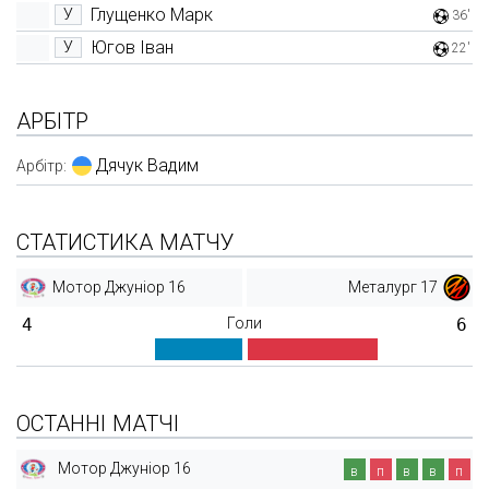
Глущенко Марк
У
36'
Югов Іван
У
22'
АРБІТР
Дячук Вадим
Арбітр:
СТАТИСТИКА МАТЧУ
Мотор Джуніор 16
Металург 17
4
Голи
6
ОСТАННІ МАТЧІ
Мотор Джуніор 16
в
п
в
в
п