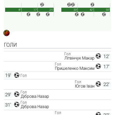
8'
17'
25'
33'
42'
50'
ГОЛИ
Гол
12'
Літвінчук Макар
Гол
17'
Пришеленко Максим
19'
Гол
Гол
22'
Югов Іван
Гол
29'
Діброва Назар
Гол
31'
Діброва Назар
Гол