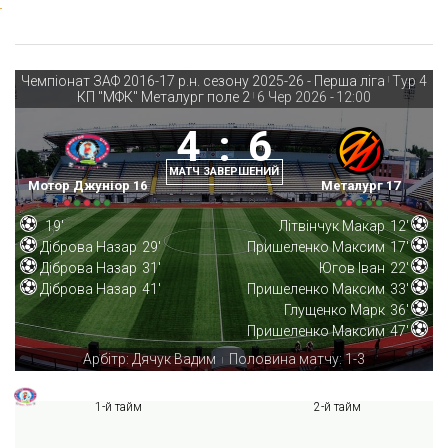
Чемпіонат ЗАФ 2016-17 р.н. сезону 2025-26 - Перша ліга
Тур 4
|
КП "МФК" Металург поле 2
6 Чер 2026
-
12:00
|
4
:
6
МАТЧ ЗАВЕРШЕНИЙ
Мотор Джуніор 16
Металург 17
19'
Літвінчук Макар
12'
Діброва Назар
29'
Пришеленко Максим
17'
Діброва Назар
31'
Югов Іван
22'
Діброва Назар
41'
Пришеленко Максим
33'
Глущенко Марк
36'
Пришеленко Максим
47'
Арбітр: Дячук Вадим
Половина матчу: 1-3
|
1-й тайм
2-й тайм