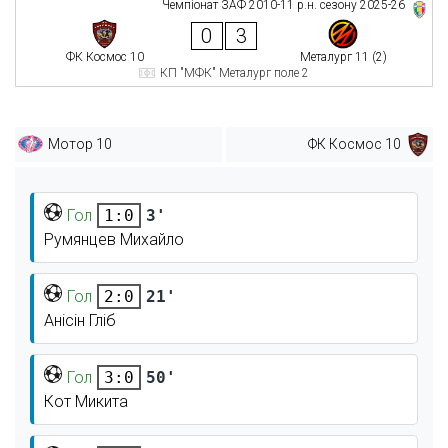
Чемпіонат ЗАФ 2010-11 р.н. сезону 2025-26
0
3
ФК Космос 10
Металург 11 (2)
КП "МФК" Металург поле 2
Мотор 10
ФК Космос 10
Гол
3'
1:0
Румянцев Михайло
Гол
21'
2:0
Анісін Гліб
Гол
50'
3:0
Кот Микита