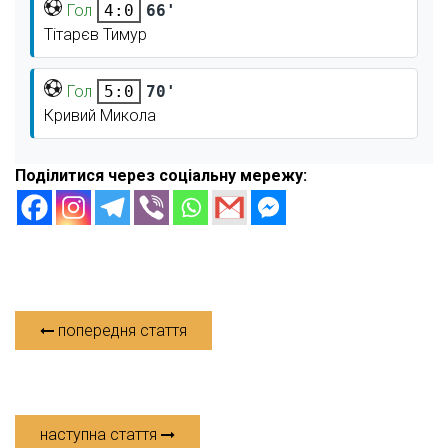
Гол
66'
4:0
Тітарєв Тимур
Гол
70'
5:0
Кривий Микола
Поділитися через соціальну мережу:
попередня стаття
наступна стаття