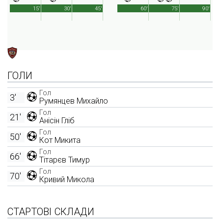
15'
30'
45'
60'
75'
90'
ГОЛИ
Гол
3'
Румянцев Михайло
Гол
21'
Анісін Гліб
Гол
50'
Кот Микита
Гол
66'
Тітарєв Тимур
Гол
70'
Кривий Микола
СТАРТОВІ СКЛАДИ