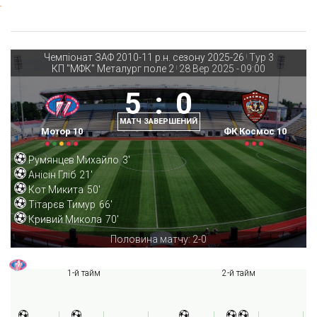
Чемпіонат ЗАФ 2010-11 р.н. сезону 2025-26
Тур 3
|
КП "МФК" Металург поле 2
28 Вер 2025
-
09:00
|
5
:
0
МАТЧ ЗАВЕРШЕНИЙ
Мотор 10
ФК Космос 10
Румянцев Михайло
3'
Анісін Гліб
21'
Кот Микита
50'
Тітарєв Тимур
66'
Кривий Микола
70'
Половина матчу: 2-0
1-й тайм
2-й тайм