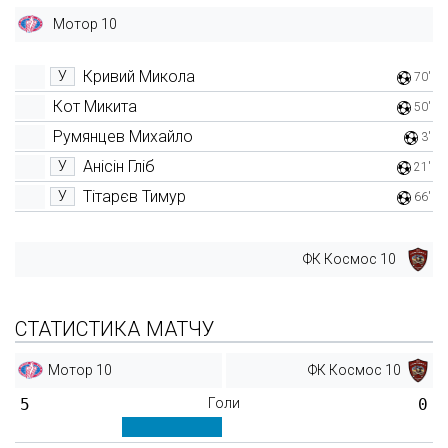
Мотор 10
Кривий Микола
У
70'
Кот Микита
50'
Румянцев Михайло
3'
Анісін Гліб
У
21'
Тітарєв Тимур
У
66'
ФК Космос 10
СТАТИСТИКА МАТЧУ
Мотор 10
ФК Космос 10
5
Голи
0