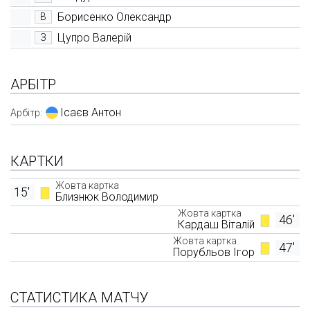
Борисенко Олександр
В
Цупро Валерій
З
АРБІТР
Ісаєв Антон
Арбітр:
КАРТКИ
Жовта картка
15'
Близнюк Володимир
Жовта картка
46'
Кардаш Віталій
Жовта картка
47'
Порубльов Ігор
СТАТИСТИКА МАТЧУ