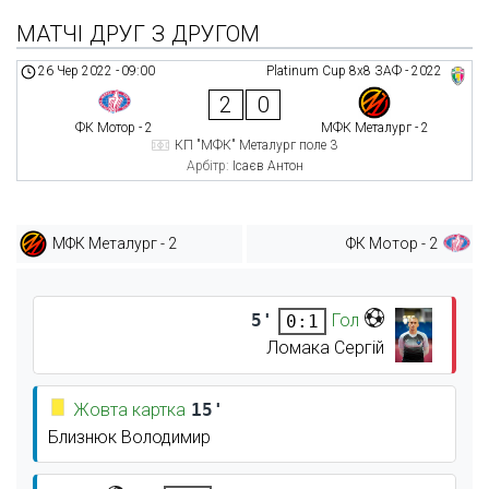
МАТЧІ ДРУГ З ДРУГОМ
26 Чер 2022
-
09:00
Platinum Cup 8х8 ЗАФ - 2022
2
0
ФК Мотор - 2
МФК Металург - 2
КП "МФК" Металург поле 3
Арбітр:
Ісаєв Антон
МФК Металург - 2
ФК Мотор - 2
5'
Гол
0:1
Ломака Сергій
Жовта картка
15'
Близнюк Володимир