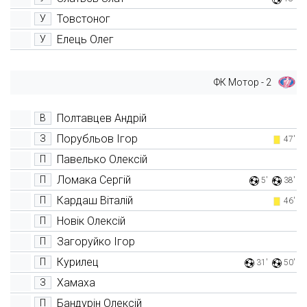
Товстоног
У
Елець Олег
У
ФК Мотор - 2
Полтавцев Андрій
В
Порубльов Ігор
З
47'
Павелько Олексій
П
Ломака Сергій
П
5'
38'
Кардаш Віталій
П
46'
Новік Олексій
П
Загоруйко Ігор
П
Курилец
П
31'
50'
Хамаха
З
Бандурін Олексій
П