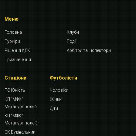
Меню
Головна
Клуби
Турніри
Події
Рішення КДК
Арбітри та інспектори
Призначення
Стадіони
Футболісти
ПС Юність
Чоловіки
КП “МФК”
Жінки
Металург поле 2
Діти
КП “МФК”
Металург поле 3
СК Будівельник