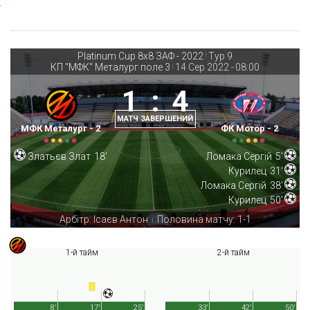
Platinum Cup 8х8 ЗАФ - 2022
Тур 9
|
КП "МФК" Металург поле 3
14 Сер 2022
-
08:00
|
1
:
4
МАТЧ ЗАВЕРШЕНИЙ
МФК Металург - 2
ФК Мотор - 2
Златьєв Злат
18'
Ломака Сергій
5'
Курилец
31'
Ломака Сергій
38'
Курилец
50'
Арбітр: Ісаєв Антон
Половина матчу: 1-1
|
1-й тайм
2-й тайм
8'
17'
25'
33'
42'
50'