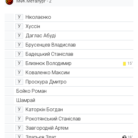
МФК Металург - 2
Ніколаєнко
У
Хуссін
У
Даглас Абуді
У
Брусенцев Владислав
У
Бадецький Станіслав
У
Близнюк Володимир
У
15'
Коваленко Максим
У
Проскура Дмитро
У
Бойко Роман
Шамрай
Каторкін Богдан
У
Рокотянський Станіслав
У
Завгородній Артем
У
Златьєв Злат
У
18'