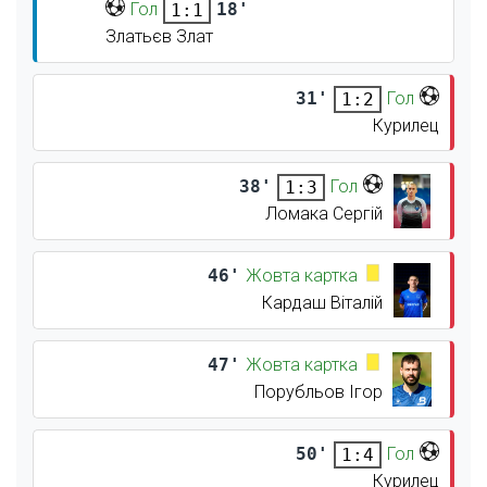
Гол
18'
1:1
Златьєв Злат
31'
Гол
1:2
Курилец
38'
Гол
1:3
Ломака Сергій
46'
Жовта картка
Кардаш Віталій
47'
Жовта картка
Порубльов Ігор
50'
Гол
1:4
Курилец