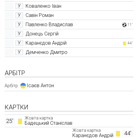
Коваленко Іван
У
Савін Роман
У
Павленко Владислав
У
11'
Донець Сергій
У
Каранєдов Андрій
У
44'
Демченко Дмитро
У
АРБІТР
Ісаєв Антон
Арбітр:
КАРТКИ
Жовта картка
25'
Бадецький Станіслав
Жовта картка
44'
Каранєдов Андрій