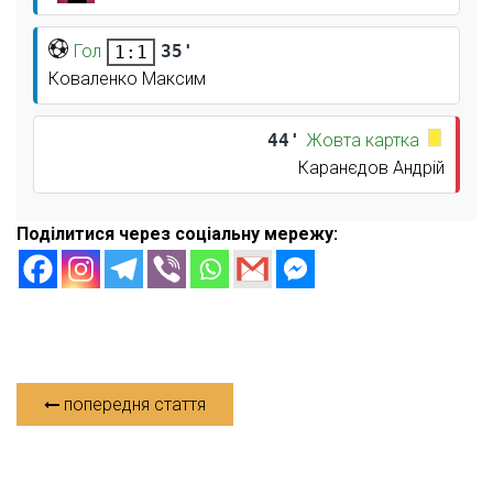
Гол
35'
1:1
Коваленко Максим
44'
Жовта картка
Каранєдов Андрій
Поділитися через соціальну мережу:
попередня стаття