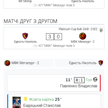
ФК Мотор
Єдність Нікополь
КП "МФК" Металург поле 3
МАТЧІ ДРУГ З ДРУГОМ
Platinum Cup 8х8 ЗАФ - 2022
3
0
Єдність Нікополь
МФК Металург - 2
КП "МФК" Металург поле 3
МФК Металург - 2
Єдність Нікополь
11'
Гол
0:1
Павленко Владислав
Жовта картка
25'
Бадецький Станіслав