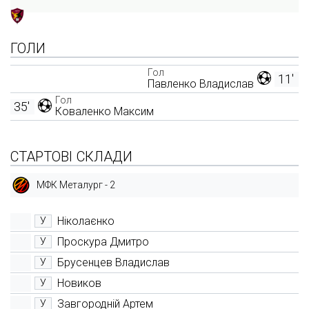
ГОЛИ
Гол
11'
Павленко Владислав
Гол
35'
Коваленко Максим
СТАРТОВІ СКЛАДИ
МФК Металург - 2
Ніколаєнко
У
Проскура Дмитро
У
Брусенцев Владислав
У
Новиков
У
Завгородній Артем
У