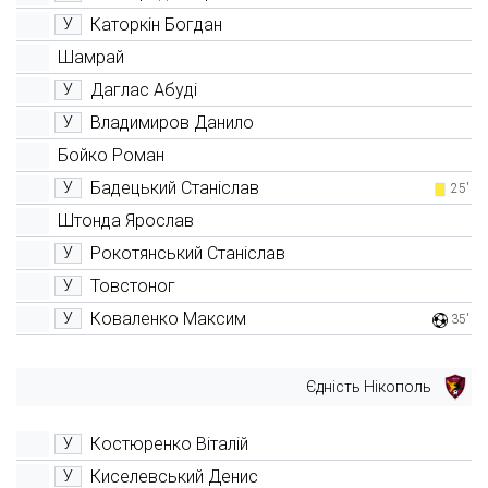
Каторкін Богдан
У
Шамрай
Даглас Абуді
У
Владимиров Данило
У
Бойко Роман
Бадецький Станіслав
У
25'
Штонда Ярослав
Рокотянський Станіслав
У
Товстоног
У
Коваленко Максим
У
35'
Єдність Нікополь
Костюренко Віталій
У
Киселевський Денис
У