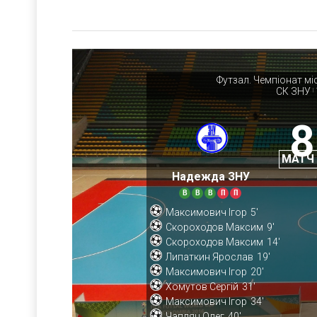
Футзал. Чемпіонат мі
СК ЗНУ
|
8
МАТЧ
Надежда ЗНУ
В
В
В
П
П
Максимович Ігор
5'
Скороходов Максим
9'
Скороходов Максим
14'
Липаткин Ярослав
19'
Максимович Ігор
20'
Хомутов Сергій
31'
Максимович Ігор
34'
Чаплян Олег
40'