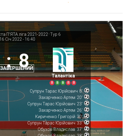
ста П'ЯТА ліга 2021-2022
Тур 6
|
16 Січ 2022
-
16:40
:
8
 ЗАВЕРШЕНИЙ
Талантіка
П
В
В
П
П
Супрун Тарас Юрійович
8'
Захарченко Артем
20'
Супрун Тарас Юрійович
23'
Захарченко Артем
26'
Кириченко Григорій
30'
Супрун Тарас Юрійович
33'
Обухов Владислав
37'
Обухов Владислав
38'