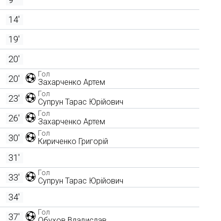
14'
19'
20'
Гол
20'
Захарченко Артем
Гол
23'
Супрун Тарас Юрійович
Гол
26'
Захарченко Артем
Гол
30'
Кириченко Григорій
31'
Гол
33'
Супрун Тарас Юрійович
34'
Гол
37'
Обухов Владислав