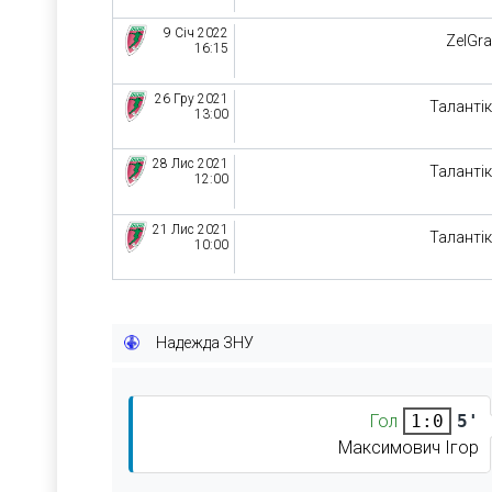
9 Січ 2022
ZelGr
16:15
26 Гру 2021
Таланті
13:00
28 Лис 2021
Таланті
12:00
21 Лис 2021
Таланті
10:00
Надежда ЗНУ
Гол
5'
1:0
Максимович Ігор