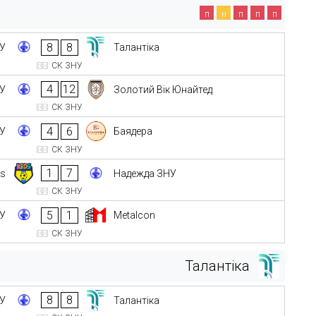
п
н
п
п
п
8
8
НУ
Талантіка
СК ЗНУ
4
12
НУ
Золотий Вік Юнайтед
СК ЗНУ
4
6
НУ
Баядера
СК ЗНУ
1
7
ds
Надежда ЗНУ
СК ЗНУ
5
1
НУ
Metalcon
СК ЗНУ
Талантіка
8
8
НУ
Талантіка