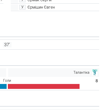
Єрмішин Євген
У
37'
Талантіка
Голи
8