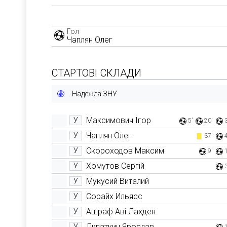
Гол
Чаплян Олег
СТАРТОВІ СКЛАДИ
Надежда ЗНУ
Максимович Ігор
У
5'
20'
Чаплян Олег
У
37'
Скороходов Максим
У
9'
Хомутов Сергій
У
Мукусий Виталий
У
Сорайх Ильясс
У
Ашраф Аві Лахден
У
Липаткин Ярослав
У