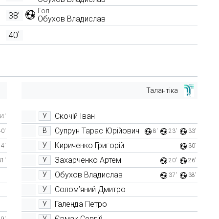
Гол
38'
Обухов Владислав
40'
Талантіка
Скочій Іван
У
34'
Супрун Тарас Юрійович
В
40'
8'
23'
33'
Кириченко Григорій
У
14'
30'
Захарченко Артем
У
31'
20'
26'
Обухов Владислав
У
37'
38'
Солом’яний Дмитро
У
Галенда Петро
У
Єрмак Сергій
У
19'