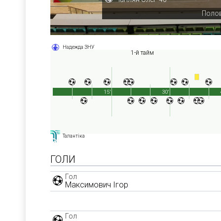
Полов
Надежда ЗНУ
1-й тайм
15'
30'
Талантіка
ГОЛИ
Гол
Максимович Ігор
Гол