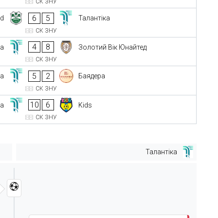
СК ЗНУ
6
5
ad
Талантіка
СК ЗНУ
4
8
ка
Золотий Вік Юнайтед
СК ЗНУ
5
2
ка
Баядера
СК ЗНУ
10
6
ка
Kids
СК ЗНУ
Талантіка