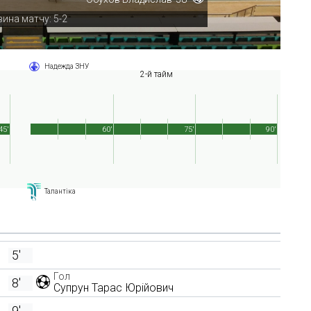
ина матчу: 5-2
Надежда ЗНУ
2-й тайм
45'
60'
75'
90'
Талантіка
5'
Гол
8'
Супрун Тарас Юрійович
9'