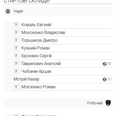
СТАРТОВІ СКЛАДИ
Надія
Коваль Євгеній
У
Моєсеєнко Владислав
У
Поршаков Дмитро
У
Кузьмін Роман
У
Бронзюк Сергій
У
Гаврилович Анатолій
У
33'
Чобанян Аршак
У
Мотрій Назар
12'
Моїсеенко Роман
У
Робочий