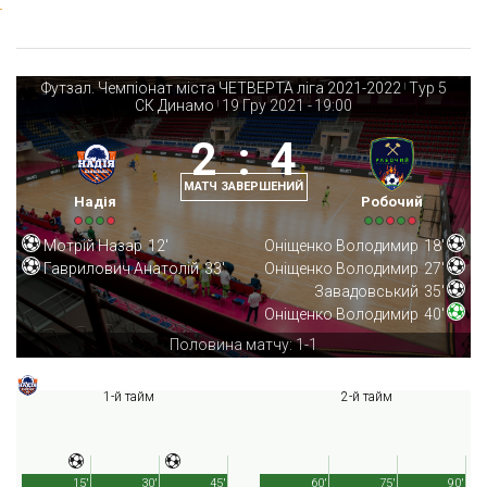
Футзал. Чемпіонат міста ЧЕТВЕРТА ліга 2021-2022
Тур 5
|
СК Динамо
19 Гру 2021
-
19:00
|
2
:
4
МАТЧ ЗАВЕРШЕНИЙ
Надія
Робочий
Мотрій Назар
12'
Оніщенко Володимир
18'
Гаврилович Анатолій
33'
Оніщенко Володимир
27'
Завадовський
35'
Оніщенко Володимир
40'
Половина матчу: 1-1
1-й тайм
2-й тайм
15'
30'
45'
60'
75'
90'