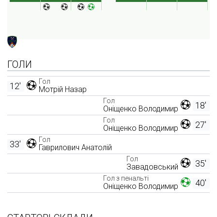
ГОЛИ
Гол
12'
Мотрій Назар
Гол
18'
Оніщенко Володимир
Гол
27'
Оніщенко Володимир
Гол
33'
Гаврилович Анатолій
Гол
35'
Завадовський
Гол з пенальті
40'
Оніщенко Володимир