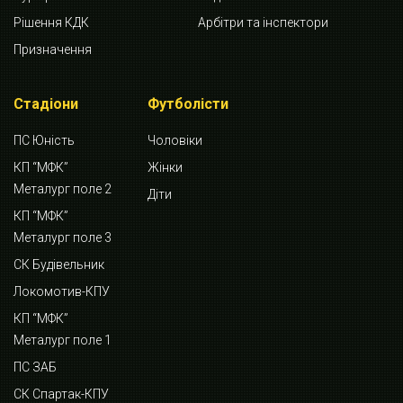
Рішення КДК
Арбітри та інспектори
Призначення
Стадіони
Футболісти
ПС Юність
Чоловіки
КП “МФК”
Жінки
Металург поле 2
Діти
КП “МФК”
Металург поле 3
СК Будівельник
Локомотив-КПУ
КП “МФК”
Металург поле 1
ПС ЗАБ
СК Спартак-КПУ