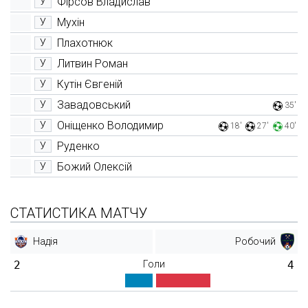
Фірсов Владислав
У
Мухін
У
Плахотнюк
У
Литвин Роман
У
Кутін Євгеній
У
Завадовський
У
35'
Оніщенко Володимир
У
18'
27'
40'
Руденко
У
Божий Олексій
У
СТАТИСТИКА МАТЧУ
Надія
Робочий
2
Голи
4