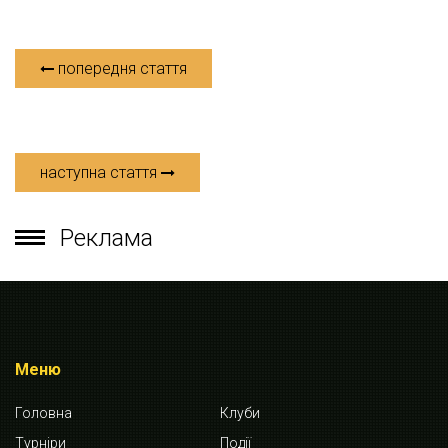
попередня стаття
наступна стаття
Реклама
Меню
Головна
Клуби
Турніри
Події