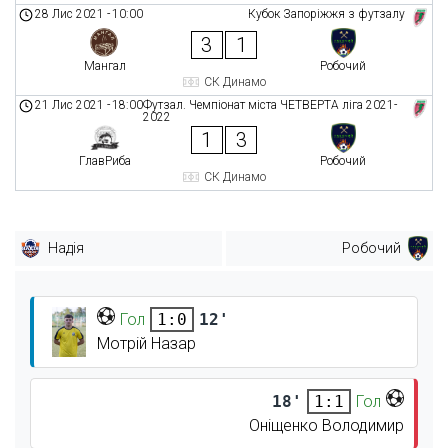
28 Лис 2021
-
10:00
Кубок Запоріжжя з футзалу
3
1
Мангал
Робочий
СК Динамо
21 Лис 2021
-
18:00
Футзал. Чемпіонат міста ЧЕТВЕРТА ліга 2021-
2022
1
3
ГлавРиба
Робочий
СК Динамо
Надія
Робочий
Гол
12'
1:0
Мотрій Назар
18'
Гол
1:1
Оніщенко Володимир