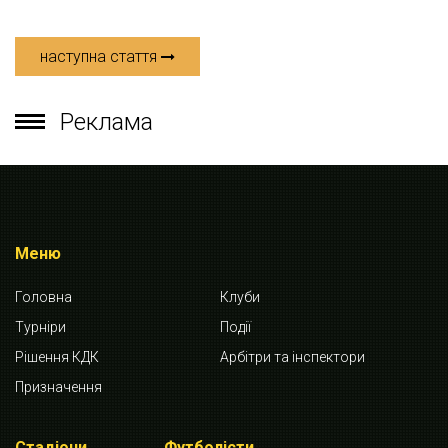
наступна стаття
Реклама
Меню
Головна
Клуби
Турніри
Події
Рішення КДК
Арбітри та інспектори
Призначення
Стадіони
Футболісти