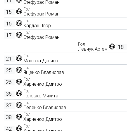
11'
Стефурак Роман
Гол
15'
Стефурак Роман
Гол
16'
Кардаш Ігор
Гол
17'
Стефурак Роман
Гол
18'
Левчук Артем
Гол
21'
Мацюта Данило
Гол
25'
Ященко Владислав
Гол
26'
Харченко Дмитро
Гол
36'
Головко Микита
Гол
37'
Педенко Владислав
Гол
38'
Харченко Дмитро
Гол
42'
Харченко Дмитро