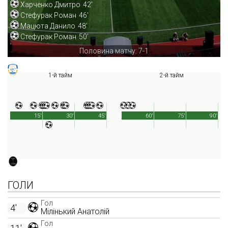
Харченко Дмитро
42'
Стефурак Роман
46'
Мацюта Данило
48'
Стефурак Роман
50'
Половина матчу: 7-1
1-й тайм
2-й тайм
15'
30'
45'
60'
75'
90'
ГОЛИ
Гол
4'
Мілінький Анатолій
Гол