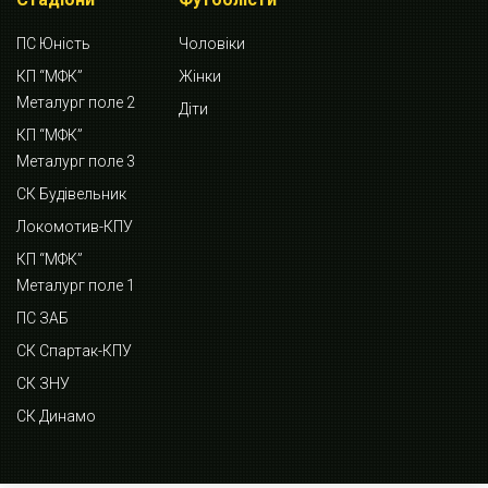
ПС Юність
Чоловіки
КП “МФК”
Жінки
Металург поле 2
Діти
КП “МФК”
Металург поле 3
СК Будівельник
Локомотив-КПУ
КП “МФК”
Металург поле 1
ПС ЗАБ
СК Спартак-КПУ
СК ЗНУ
СК Динамо