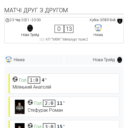
МАТЧІ ДРУГ З ДРУГОМ
23 Чер 2021
-
20:00
Кубок ЗЛФЛ 8х8
0
13
Нова Трейд
Нікма
КП "МФК" Металург поле 2
Нікма
Нова Трейд
Гол
4'
1:0
Мілінький Анатолій
Гол
11'
2:0
Стефурак Роман
Гол
15'
3:0