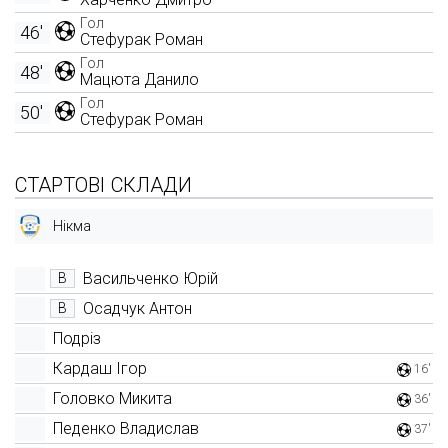
Гол
46'
Стефурак Роман
Гол
48'
Мацюта Данило
Гол
50'
Стефурак Роман
СТАРТОВІ СКЛАДИ
Нікма
Васильченко Юрій
В
Осадчук Антон
В
Подріз
Кардаш Ігор
16'
Головко Микита
36'
Педенко Владислав
37'