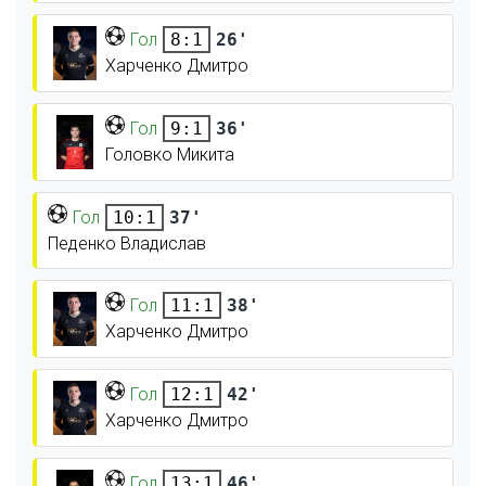
Гол
26'
8:1
Харченко Дмитро
Гол
36'
9:1
Головко Микита
Гол
37'
10:1
Педенко Владислав
Гол
38'
11:1
Харченко Дмитро
Гол
42'
12:1
Харченко Дмитро
Гол
46'
13:1