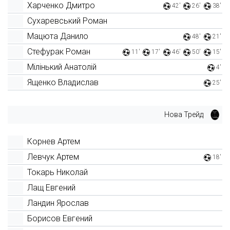
Харченко Дмитро
42'
26'
38'
Сухаревський Роман
Мацюта Данило
48'
21'
Стефурак Роман
11'
17'
46'
50'
15'
Мілінький Анатолій
4'
Ященко Владислав
25'
Нова Трейд
Корнев Артем
Левчук Артем
18'
Токарь Николай
Лащ Евгений
Ландин Ярослав
Борисов Евгений