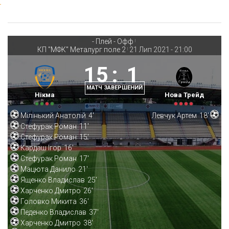
- Плей - Офф
|
КП "МФК" Металург поле 2
21 Лип 2021
-
21:00
|
15
:
1
МАТЧ ЗАВЕРШЕНИЙ
Нікма
Нова Трейд
Мілінький Анатолій
4'
Левчук Артем
18'
Стефурак Роман
11'
Стефурак Роман
15'
Кардаш Ігор
16'
Стефурак Роман
17'
Мацюта Данило
21'
Ященко Владислав
25'
Харченко Дмитро
26'
Головко Микита
36'
Педенко Владислав
37'
Харченко Дмитро
38'