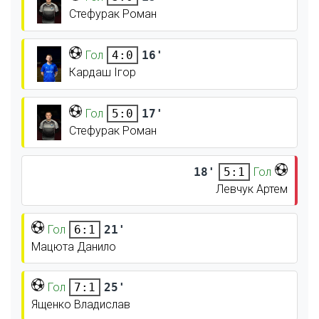
Стефурак Роман
Гол
16'
4:0
Кардаш Ігор
Гол
17'
5:0
Стефурак Роман
18'
Гол
5:1
Левчук Артем
Гол
21'
6:1
Мацюта Данило
Гол
25'
7:1
Ященко Владислав