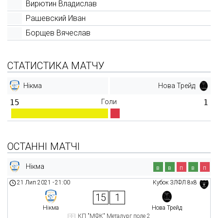
Вирютин Владислав
Рашевский Иван
Борщев Вячеслав
СТАТИСТИКА МАТЧУ
Нікма
Нова Трейд
15
Голи
1
ОСТАННІ МАТЧІ
Нікма
в
в
п
в
п
21 Лип 2021
-
21:00
Кубок ЗЛФЛ 8х8
15
1
Нікма
Нова Трейд
КП "МФК" Металург поле 2