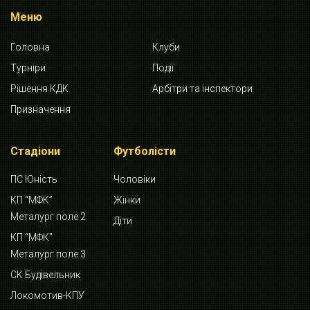
Меню
Головна
Клуби
Турніри
Події
Рішення КДК
Арбітри та інспектори
Призначення
Стадіони
Футболісти
ПС Юність
Чоловіки
КП “МФК”
Жінки
Металург поле 2
Діти
КП “МФК”
Металург поле 3
СК Будівельник
Локомотив-КПУ