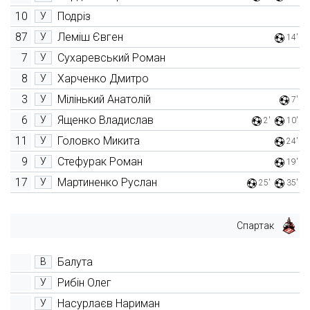
10
Подріз
У
87
Леміш Євген
У
14'
7
Сухаревський Роман
У
8
Харченко Дмитро
У
3
Мілінький Анатолій
У
7'
6
Ященко Владислав
У
2'
10'
11
Головко Микита
У
24'
9
Стефурак Роман
У
19'
17
Мартиненко Руслан
У
25'
35'
Спартак
Балута
В
Рибін Олег
У
Насурлаєв Нариман
У