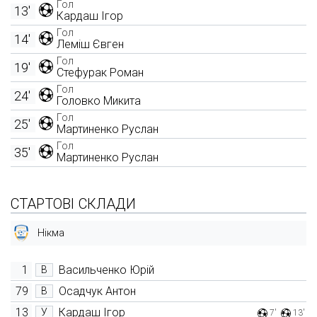
Гол
13'
Кардаш Ігор
Гол
14'
Леміш Євген
Гол
19'
Стефурак Роман
Гол
24'
Головко Микита
Гол
25'
Мартиненко Руслан
Гол
35'
Мартиненко Руслан
СТАРТОВІ СКЛАДИ
Нікма
1
Васильченко Юрій
В
79
Осадчук Антон
В
13
Кардаш Ігор
У
7'
13'