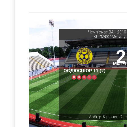
Чемпіонат ЗАФ 2010-
КП "МФК" Металур
2
МАТЧ
ОСДЮСШОР 11 (2)
П
П
П
П
П
Арбітр: Кірієнко Ол