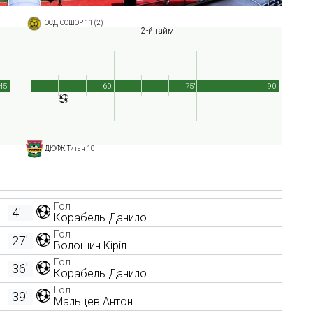
ОСДЮСШОР 11 (2)
2-й тайм
45'
60'
75'
90'
ДЮФК Титан 10
Гол
4'
Корабель Данило
Гол
27'
Волошин Кіріл
Гол
36'
Корабель Данило
Гол
39'
Мальцев Антон