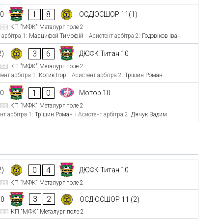
1
8
10
ОСДЮСШОР 11(1)
КП "МФК" Металург поле 2
 арбітра 1:
Марцифей Тимофій
Асистент арбітра 2:
Годовіков Іван
3
6
2)
ДЮФК Титан 10
КП "МФК" Металург поле 2
ент арбітра 1:
Котик Ігор
Асистент арбітра 2:
Трішин Роман
1
0
10
Мотор 10
КП "МФК" Металург поле 2
нт арбітра 1:
Трішин Роман
Асистент арбітра 2:
Дячук Вадим
0
4
2)
ДЮФК Титан 10
КП "МФК" Металург поле 2
3
2
10
ОСДЮСШОР 11 (2)
КП "МФК" Металург поле 2