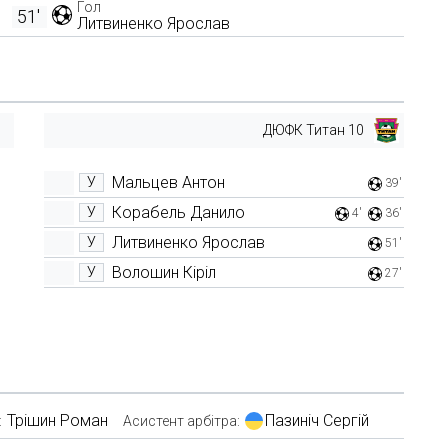
Гол
51'
Литвиненко Ярослав
ДЮФК Титан 10
Мальцев Антон
У
39'
Корабель Данило
У
4'
36'
Литвиненко Ярослав
У
51'
Волошин Кіріл
У
27'
Трішин Роман
Пазиніч Сергій
:
Асистент арбітра: