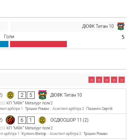
ДЮФК Титан 10
Голи
5
п
п
п
п
п
2
5
2)
ДЮФК Титан 10
КП "МФК" Металург поле 2
ент арбітра 1:
Трішин Роман
Асистент арбітра 2:
Пазиніч Сергій
6
1
2)
ОСДЮСШОР 11 (2)
КП "МФК" Металург поле 2
нт арбітра 1:
Кулініч Віктор
Асистент арбітра 2:
Трішин Роман