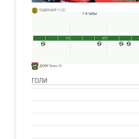
ОСДЮСШОР 11 (2)
1-й тайм
15'
30'
ДЮФК Титан 10
ГОЛИ