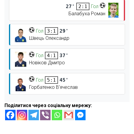
27'
Гол
2:1
Балабуха Роман
Гол
29'
3:1
Швець Олександр
Гол
37'
4:1
Новіков Дмитро
Гол
45'
5:1
Горбатенко В'ячеслав
Поділитися через соціальну мережу: