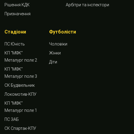
Рішення КДК
Арбітри та інспектори
Призначення
Стадіони
Футболісти
ПС Юність
Чоловіки
КП “МФК”
Жінки
Металург поле 2
Діти
КП “МФК”
Металург поле 3
СК Будівельник
Локомотив-КПУ
КП “МФК”
Металург поле 1
ПС ЗАБ
СК Спартак-КПУ