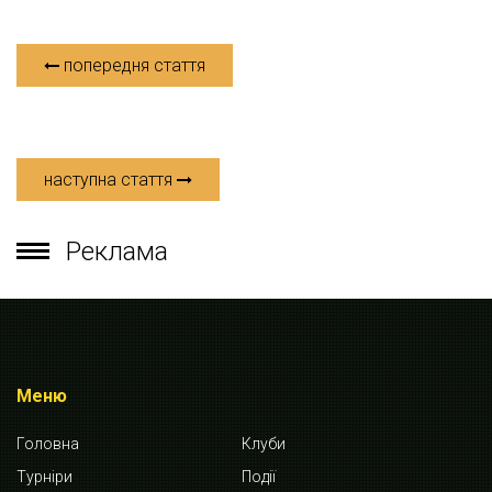
попередня стаття
наступна стаття
Реклама
Меню
Головна
Клуби
Турніри
Події