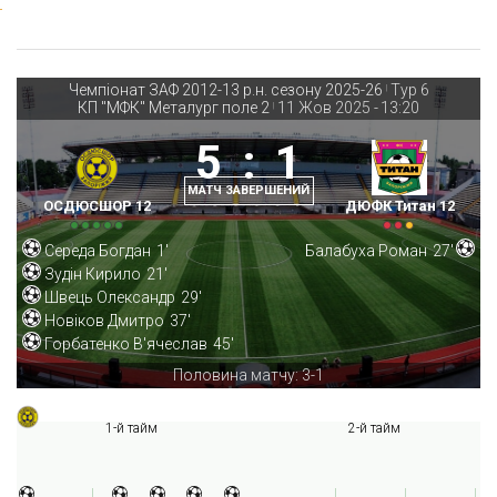
Чемпіонат ЗАФ 2012-13 р.н. сезону 2025-26
Тур 6
|
КП "МФК" Металург поле 2
11 Жов 2025
-
13:20
|
5
:
1
МАТЧ ЗАВЕРШЕНИЙ
ОСДЮСШОР 12
ДЮФК Титан 12
Середа Богдан
1'
Балабуха Роман
27'
Зудін Кирило
21'
Швець Олександр
29'
Новіков Дмитро
37'
Горбатенко В'ячеслав
45'
Половина матчу: 3-1
1-й тайм
2-й тайм