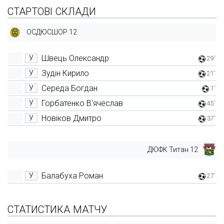
СТАРТОВІ СКЛАДИ
ОСДЮСШОР 12
Швець Олександр
У
29'
Зудін Кирило
У
21'
Середа Богдан
У
1'
Горбатенко В'ячеслав
У
45'
Новіков Дмитро
У
37'
ДЮФК Титан 12
Балабуха Роман
У
27'
СТАТИСТИКА МАТЧУ