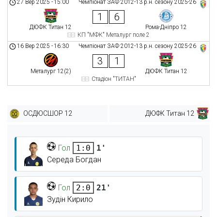
27 Вер 2025
-
15:00
Чемпіонат ЗАФ 2012-13 р.н. сезону 2025-26
1
6
ДЮФК Титан 12
Рома-Дніпро 12
КП "МФК" Металург поле 2
16 Вер 2025
-
16:30
Чемпіонат ЗАФ 2012-13 р.н. сезону 2025-26
3
1
Металург 12(2)
ДЮФК Титан 12
Стадіон "ТИТАН"
ОСДЮСШОР 12
ДЮФК Титан 12
Гол
1'
1:0
Середа Богдан
Гол
21'
2:0
Зудін Кирило