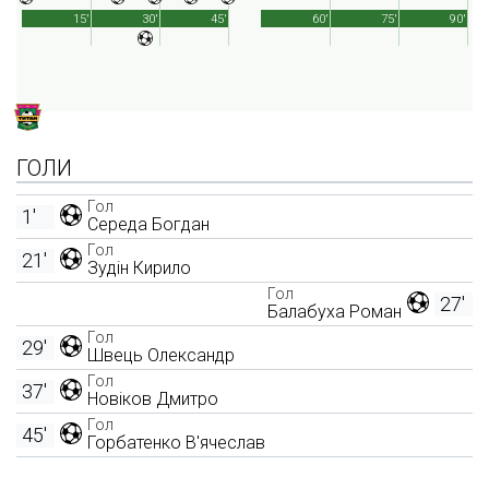
15'
30'
45'
60'
75'
90'
ГОЛИ
Гол
1'
Середа Богдан
Гол
21'
Зудін Кирило
Гол
27'
Балабуха Роман
Гол
29'
Швець Олександр
Гол
37'
Новіков Дмитро
Гол
45'
Горбатенко В'ячеслав