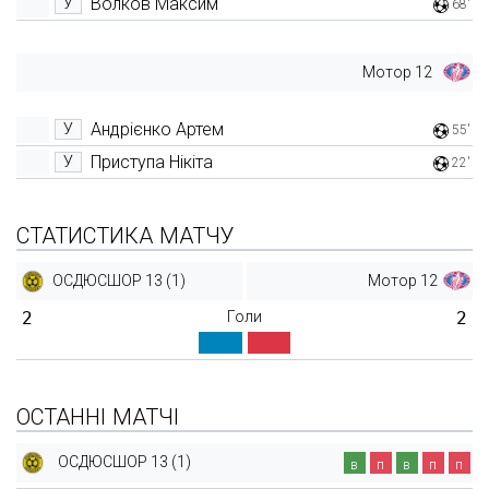
Волков Максим
У
68'
Мотор 12
Андрієнко Артем
У
55'
Приступа Нікіта
У
22'
СТАТИСТИКА МАТЧУ
ОСДЮСШОР 13 (1)
Мотор 12
2
Голи
2
ОСТАННІ МАТЧІ
ОСДЮСШОР 13 (1)
в
п
в
п
п