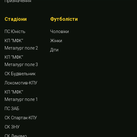
Призначення
Стадіони
Футболісти
ПС Юність
Чоловіки
КП “МФК”
Жінки
Металург поле 2
Діти
КП “МФК”
Металург поле 3
СК Будівельник
Локомотив-КПУ
КП “МФК”
Металург поле 1
ПС ЗАБ
СК Спартак-КПУ
СК ЗНУ
СК Динамо