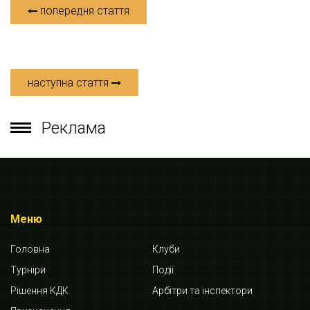
попередня стаття
наступна стаття
Реклама
Меню
Головна
Клуби
Турніри
Події
Рішення КДК
Арбітри та інспектори