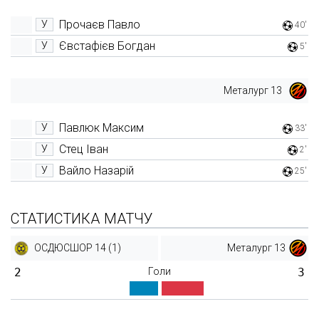
Прочаєв Павло
У
40'
Євстафієв Богдан
У
5'
Металург 13
Павлюк Максим
У
33'
Стец Іван
У
2'
Вайло Назарій
У
25'
СТАТИСТИКА МАТЧУ
ОСДЮСШОР 14 (1)
Металург 13
2
Голи
3