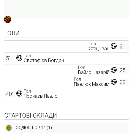
ГОЛИ
Гол
2'
Стец Іван
Гол
5'
Євстафієв Богдан
Гол
25'
Вайло Назарій
Гол
33'
Павлюк Максим
Гол
40'
Прочаєв Павло
СТАРТОВІ СКЛАДИ
ОСДЮСШОР 14 (1)