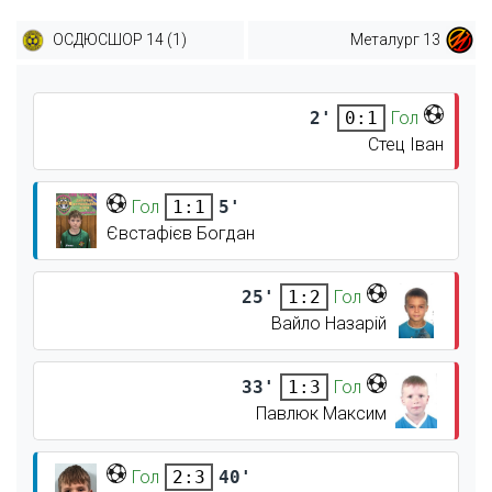
ОСДЮСШОР 14 (1)
Металург 13
2'
Гол
0:1
Стец Іван
Гол
5'
1:1
Євстафієв Богдан
25'
Гол
1:2
Вайло Назарій
33'
Гол
1:3
Павлюк Максим
Гол
40'
2:3