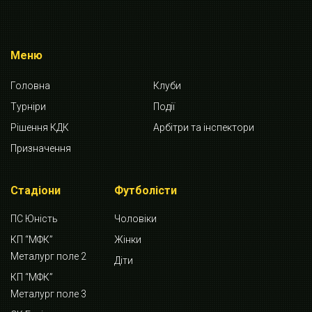
Меню
Головна
Клуби
Турніри
Події
Рішення КДК
Арбітри та інспектори
Призначення
Стадіони
Футболісти
ПС Юність
Чоловіки
КП “МФК”
Жінки
Металург поле 2
Діти
КП “МФК”
Металург поле 3