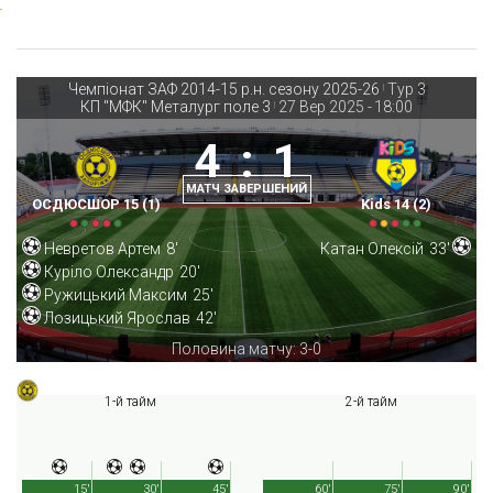
Чемпіонат ЗАФ 2014-15 р.н. сезону 2025-26
Тур 3
|
КП "МФК" Металург поле 3
27 Вер 2025
-
18:00
|
4
:
1
МАТЧ ЗАВЕРШЕНИЙ
ОСДЮСШОР 15 (1)
Kids 14 (2)
Невретов Артем
8'
Катан Олексій
33'
Куріло Олександр
20'
Ружицький Максим
25'
Лозицький Ярослав
42'
Половина матчу: 3-0
1-й тайм
2-й тайм
15'
30'
45'
60'
75'
90'