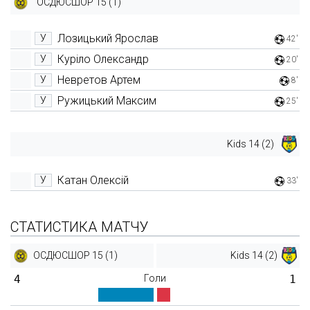
ОСДЮСШОР 15 (1)
Лозицький Ярослав
У
42'
Куріло Олександр
У
20'
Невретов Артем
У
8'
Ружицький Максим
У
25'
Kids 14 (2)
Катан Олексій
У
33'
СТАТИСТИКА МАТЧУ
ОСДЮСШОР 15 (1)
Kids 14 (2)
4
Голи
1