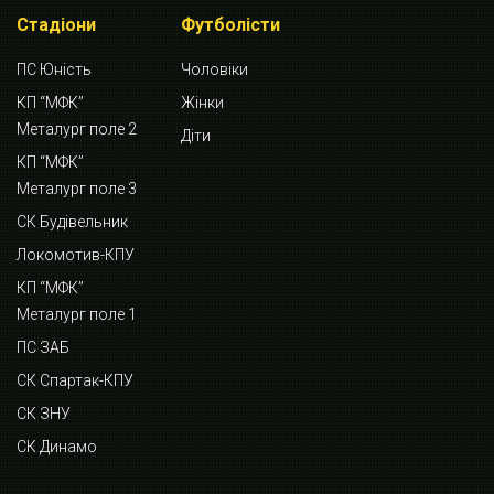
Стадіони
Футболісти
ПС Юність
Чоловіки
КП “МФК”
Жінки
Металург поле 2
Діти
КП “МФК”
Металург поле 3
СК Будівельник
Локомотив-КПУ
КП “МФК”
Металург поле 1
ПС ЗАБ
СК Спартак-КПУ
СК ЗНУ
СК Динамо