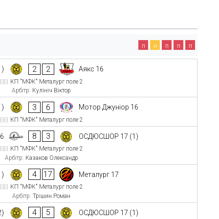
п
н
п
п
п
2
2
1)
Аякс 16
КП "МФК" Металург поле 2
Арбітр:
Кулініч Віктор
3
6
1)
Мотор Джуніор 16
КП "МФК" Металург поле 2
8
3
16
ОСДЮСШОР 17 (1)
КП "МФК" Металург поле 2
Арбітр:
Казаков Олександр
4
17
1)
Металург 17
КП "МФК" Металург поле 2
Арбітр:
Трішин Роман
4
5
2)
ОСДЮСШОР 17 (1)