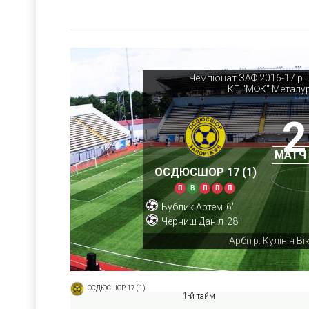
Чемпіонат ЗАФ 2016-17 р.н
КП "МФК" Металур
2
МАТЧ
ОСДЮСШОР 17 (1)
П
В
П
П
П
Бублик Артем
6'
Черниш Даніл
28'
Арбітр: Кулініч Ві
ОСДЮСШОР 17 (1)
1-й тайм