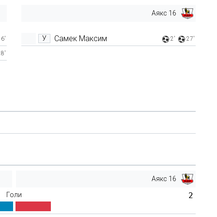
Аякс 16
Самек Максим
У
6'
2'
27'
28'
Аякс 16
Голи
2