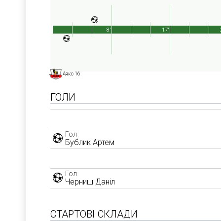
8'
17'
Аякс 16
ГОЛИ
Гол
Бублик Артем
Гол
Черниш Даніл
СТАРТОВІ СКЛАДИ