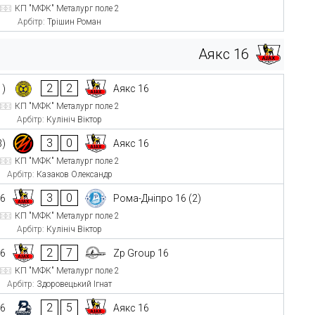
КП "МФК" Металург поле 2
Арбітр:
Трішин Роман
Аякс 16
2
2
1)
Аякс 16
КП "МФК" Металург поле 2
Арбітр:
Кулініч Віктор
3
0
3)
Аякс 16
КП "МФК" Металург поле 2
Арбітр:
Казаков Олександр
3
0
16
Рома-Дніпро 16 (2)
КП "МФК" Металург поле 2
Арбітр:
Кулініч Віктор
2
7
16
Zp Group 16
КП "МФК" Металург поле 2
Арбітр:
Здоровецький Ігнат
2
5
16
Аякс 16