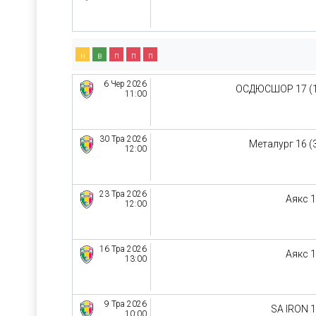
н
в
п
п
п
6 Чер 2026
ОСДЮСШОР 17 (
11:00
30 Тра 2026
Металург 16 (
12:00
23 Тра 2026
Аякс 
12:00
16 Тра 2026
Аякс 
13:00
9 Тра 2026
SA IRON 
10:00