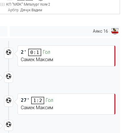
КП "МФК" Металург поле 2
Арбітр:
Дячук Вадим
Аякс 16
2'
Гол
0:1
Самек Максим
27'
Гол
1:2
Самек Максим