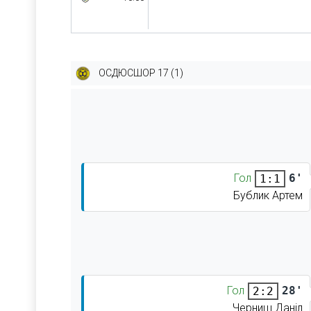
ОСДЮСШОР 17 (1)
Гол
6'
1:1
Бублик Артем
Гол
28'
2:2
Черниш Даніл