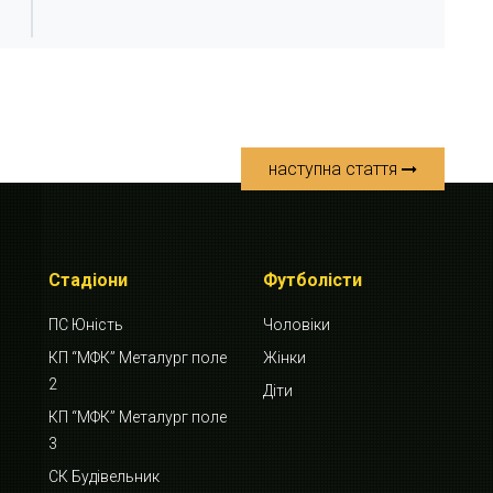
наступна стаття
Стадіони
Футболісти
ПС Юність
Чоловіки
КП “МФК” Металург поле
Жінки
2
Діти
КП “МФК” Металург поле
3
СК Будівельник