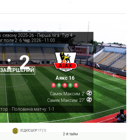
. сезону 2025-26 - Перша ліга
Тур 4
|
г поле 2
6 Чер 2026
-
11:00
|
:
2
 ЗАВЕРШЕНИЙ
Аякс 16
П
В
П
В
П
Самек Максим
2'
Самек Максим
27'
ктор
Половина матчу: 1-1
|
ОСДЮСШОР 17 (1)
2-й тайм