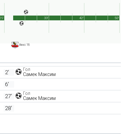
25'
33'
42'
50'
Аякс 16
Гол
2'
Самек Максим
6'
Гол
27'
Самек Максим
28'