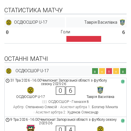
СТАТИСТИКА МАТЧУ
ОСДЮСШОР U-17
Таврія Василівка
0
Голи
6
ОСТАННІ МАТЧІ
ОСДЮСШОР U-17
в
н
п
н
в
31 Тра 2026
-
16:00
Чемпіонат Запорізької області з футболу
сезону 2025-26
0
6
ОСДЮСШОР U-17
Таврія Василівка
ОСДЮСШОР - Гімназія 8
Арбітр:
Степаненко Олексій
Асистент арбітра 1:
Богатир Микита
Асистент арбітра 2:
Худяков Олександр
9 Тра 2026
-
16:00
Чемпіонат Запорізької області з футболу сезону
2025-26
0
4