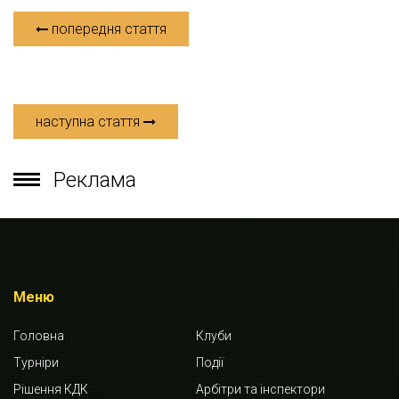
попередня стаття
наступна стаття
Реклама
Меню
Головна
Клуби
Турніри
Події
Рішення КДК
Арбітри та інспектори