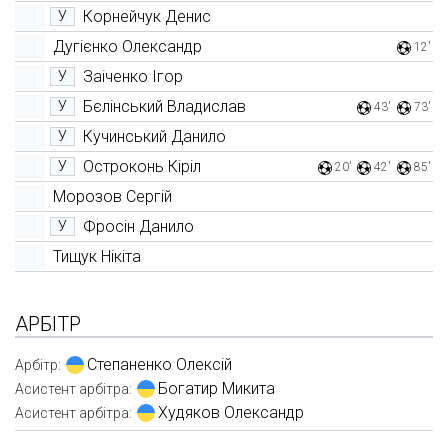
Корнейчук Денис
У
Дугієнко Олександр
12'
Заіченко Ігор
У
Бєлінський Владислав
У
43'
73'
Кучинський Данило
У
Остроконь Кіріл
У
20'
42'
85'
Морозов Сергій
Фросін Данило
У
Тищук Нікіта
АРБІТР
Степаненко Олексій
Арбітр:
Богатир Микита
Асистент арбітра:
Худяков Олександр
Асистент арбітра: