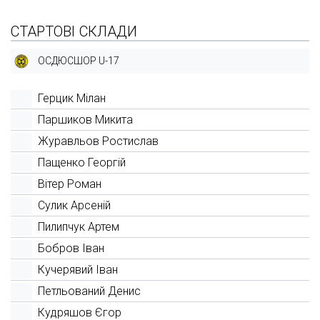
СТАРТОВІ СКЛАДИ
ОСДЮСШОР U-17
Герцик Мілан
Паршиков Микита
Журавльов Ростислав
Пащенко Георгій
Вітер Роман
Сулик Арсеній
Пилипчук Артем
Бобров Іван
Кучерявий Іван
Петльований Денис
Кудряшов Єгор