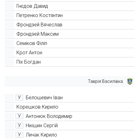
Гнєдов Давид
Петренко Костянтин
Фрондзей Вячеслав
Фрондзей Максим
Семіков Філіп
Крот Антон
Піх Богдан
Таврія Василівка
Белошевич Іван
У
Корешков Кирило
Антонюк Володимир
У
Нікішин Сергій
У
Личак Кирило
У