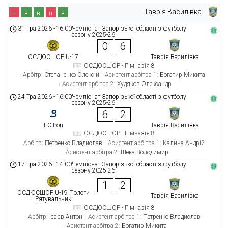
Таврія Василівка
п
в
в
п
в
31 Тра 2026
-
16:00
Чемпіонат Запорізької області з футболу
сезону 2025-26
0
6
ОСДЮСШОР U-17
Таврія Василівка
ОСДЮСШОР - Гімназія 8
Арбітр:
Степаненко Олексій
Асистент арбітра 1:
Богатир Микита
Асистент арбітра 2:
Худяков Олександр
24 Тра 2026
-
16:00
Чемпіонат Запорізької області з футболу
сезону 2025-26
6
2
FC Iron
Таврія Василівка
ОСДЮСШОР - Гімназія 8
Арбітр:
Петренко Владислав
Асистент арбітра 1:
Калина Андрій
Асистент арбітра 2:
Шека Володимир
17 Тра 2026
-
14:00
Чемпіонат Запорізької області з футболу
сезону 2025-26
1
2
ОСДЮСШОР U-19 Пологи
Таврія Василівка
Рятувальник
ОСДЮСШОР - Гімназія 8
Арбітр:
Ісаєв Антон
Асистент арбітра 1:
Петренко Владислав
Асистент арбітра 2:
Богатир Микита