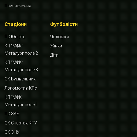
Призначення
Стадіони
Футболісти
ПС Юність
Чоловіки
КП “МФК”
Жінки
Металург поле 2
Діти
КП “МФК”
Металург поле 3
СК Будівельник
Локомотив-КПУ
КП “МФК”
Металург поле 1
ПС ЗАБ
СК Спартак-КПУ
СК ЗНУ