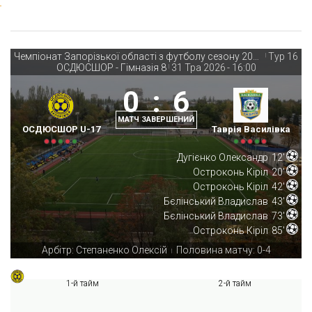
Чемпіонат Запорізької області з футболу сезону 2025-26
Тур 16
|
ОСДЮСШОР - Гімназія 8
31 Тра 2026
-
16:00
|
0
:
6
МАТЧ ЗАВЕРШЕНИЙ
ОСДЮСШОР U-17
Таврія Василівка
Дугієнко Олександр
12'
Остроконь Кіріл
20'
Остроконь Кіріл
42'
Бєлінський Владислав
43'
Бєлінський Владислав
73'
Остроконь Кіріл
85'
Арбітр: Степаненко Олексій
Половина матчу: 0-4
|
1-й тайм
2-й тайм