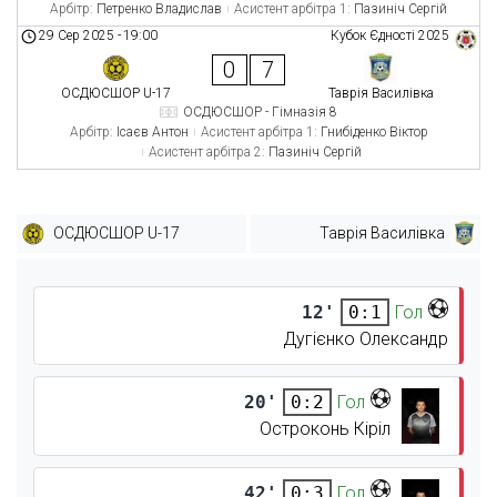
Арбітр:
Петренко Владислав
Асистент арбітра 1:
Пазиніч Сергій
29 Сер 2025
-
19:00
Кубок Єдності 2025
0
7
ОСДЮСШОР U-17
Таврія Василівка
ОСДЮСШОР - Гімназія 8
Арбітр:
Ісаєв Антон
Асистент арбітра 1:
Гнибіденко Віктор
Асистент арбітра 2:
Пазиніч Сергій
ОСДЮСШОР U-17
Таврія Василівка
12'
Гол
0:1
Дугієнко Олександр
20'
Гол
0:2
Остроконь Кіріл
42'
Гол
0:3