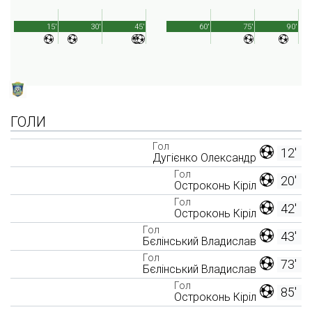
15'
30'
45'
60'
75'
90'
ГОЛИ
Гол
12'
Дугієнко Олександр
Гол
20'
Остроконь Кіріл
Гол
42'
Остроконь Кіріл
Гол
43'
Бєлінський Владислав
Гол
73'
Бєлінський Владислав
Гол
85'
Остроконь Кіріл