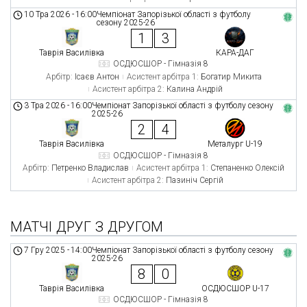
10 Тра 2026
-
16:00
Чемпіонат Запорізької області з футболу
сезону 2025-26
1
3
Таврія Василівка
КАРА-ДАГ
ОСДЮСШОР - Гімназія 8
Арбітр:
Ісаєв Антон
Асистент арбітра 1:
Богатир Микита
Асистент арбітра 2:
Калина Андрій
3 Тра 2026
-
16:00
Чемпіонат Запорізької області з футболу сезону
2025-26
2
4
Таврія Василівка
Металург U-19
ОСДЮСШОР - Гімназія 8
Арбітр:
Петренко Владислав
Асистент арбітра 1:
Степаненко Олексій
Асистент арбітра 2:
Пазиніч Сергій
МАТЧІ ДРУГ З ДРУГОМ
7 Гру 2025
-
14:00
Чемпіонат Запорізької області з футболу сезону
2025-26
8
0
Таврія Василівка
ОСДЮСШОР U-17
ОСДЮСШОР - Гімназія 8