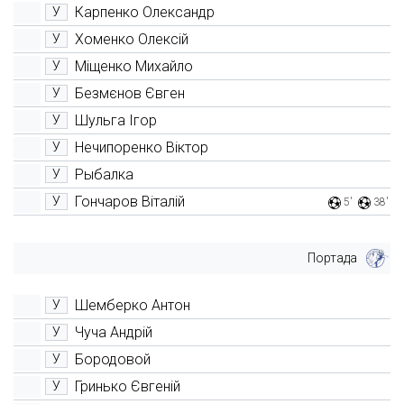
Карпенко Олександр
У
Хоменко Олексій
У
Міщенко Михайло
У
Безмєнов Євген
У
Шульга Ігор
У
Нечипоренко Віктор
У
Рыбалка
У
Гончаров Віталій
У
5'
38'
Портада
Шемберко Антон
У
Чуча Андрій
У
Бородовой
У
Гринько Євгеній
У