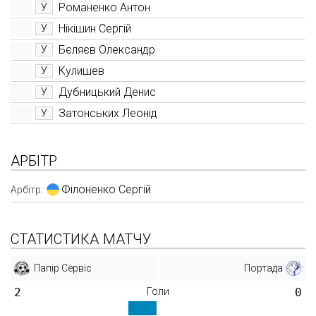
Романенко Антон
У
Нікішин Сергій
У
Бєляєв Олександр
У
Кулишев
У
Дубницький Денис
У
Затонських Леонід
У
АРБІТР
Філоненко Сергій
Арбітр:
СТАТИСТИКА МАТЧУ
Папір Сервіс
Портада
2
Голи
0