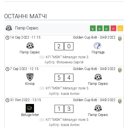
ОСТАННІ МАТЧІ
Папір Сервіс
в
в
в
п
н
14 Сер 2022
-
11:15
Golden Cup 8х8 - ЗАФ 2022
2
0
Папір Сервіс
Портада
КП "МФК" Металург поле 3
Арбітр:
Філоненко Сергій
7 Сер 2022
-
12:15
Golden Cup 8х8 - ЗАФ 2022
5
4
Юніор
Папір Сервіс
КП "МФК" Металург поле 3
Арбітр:
Ісаєв Антон
31 Лип 2022
-
13:15
Golden Cup 8х8 - ЗАФ 2022
1
3
Beluga-Inter
Папір Сервіс
КП "МФК" Металург поле 3
Арбітр:
Ісаєв Антон