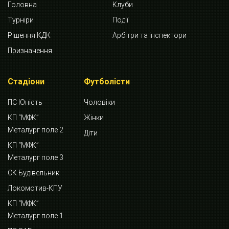
Головна
Клуби
Турніри
Події
Рішення КДК
Арбітри та інспектори
Призначення
Стадіони
Футболісти
ПС Юність
Чоловіки
КП “МФК”
Жінки
Металург поле 2
Діти
КП “МФК”
Металург поле 3
СК Будівельник
Локомотив-КПУ
КП “МФК”
Металург поле 1