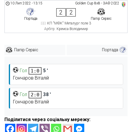
10 Лип 2022
-
13:15
Golden Cup 8х8 - ЗАФ 2022
2
2
Портада
Папір Сервіс
КП "МФК" Металург поле 3
Арбітр:
Кремса Володимир
Папір Сервіс
Портада
Гол
5'
1:0
Гончаров Віталій
Гол
38'
2:0
Гончаров Віталій
Поділитися через соціальну мережу: