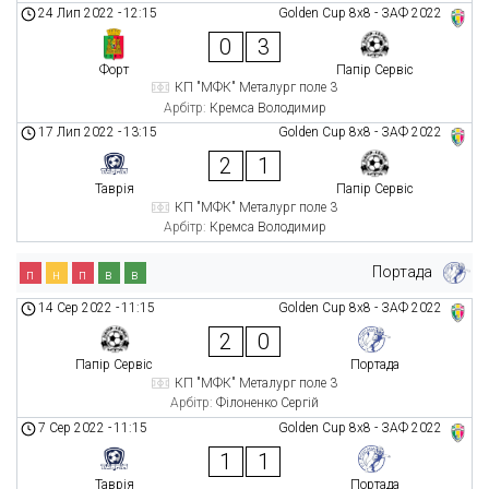
24 Лип 2022
-
12:15
Golden Cup 8х8 - ЗАФ 2022
0
3
Форт
Папір Сервіс
КП "МФК" Металург поле 3
Арбітр:
Кремса Володимир
17 Лип 2022
-
13:15
Golden Cup 8х8 - ЗАФ 2022
2
1
Таврія
Папір Сервіс
КП "МФК" Металург поле 3
Арбітр:
Кремса Володимир
Портада
п
н
п
в
в
14 Сер 2022
-
11:15
Golden Cup 8х8 - ЗАФ 2022
2
0
Папір Сервіс
Портада
КП "МФК" Металург поле 3
Арбітр:
Філоненко Сергій
7 Сер 2022
-
11:15
Golden Cup 8х8 - ЗАФ 2022
1
1
Таврія
Портада