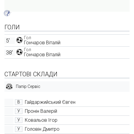
ГОЛИ
Гол
5'
Гончаров Віталій
Гол
38'
Гончаров Віталій
СТАРТОВІ СКЛАДИ
Папір Сервіс
Гайдаржийський Євген
В
Пронін Валерій
У
Ковальов Ігор
У
Головін Дмитро
У