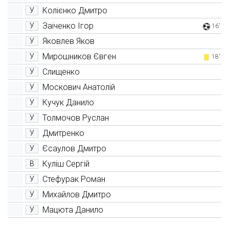
Колієнко Дмитро
У
Заіченко Ігор
У
16'
Яковлев Яков
У
Мирошников Євген
У
18'
Слищенко
У
Москович Анатолій
У
Кучук Данило
У
Толмочов Руслан
У
Дмитренко
У
Єсаулов Дмитро
У
Куліш Сергій
В
Стефурак Роман
У
Михайлов Дмитро
У
Мацюта Данило
У