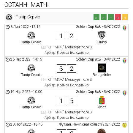
ОСТАННІ МАТЧІ
Папір Сервіс
в
в
в
п
н
3 Лип 2022
-
12:15
Golden Cup 8х8 - ЗАФ 2022
1
2
Папір Сервіс
Юніор
КП "МФК" Металург поле 3
Арбітр:
Кремса Володимир
26 Чер 2022
-
14:15
Golden Cup 8х8 - ЗАФ 2022
3
2
Папір Сервіс
Beluga-Inter
КП "МФК" Металург поле 3
Арбітр:
Кремса Володимир
19 Чер 2022
-
10:00
Golden Cup 8х8 - ЗАФ 2022
1
5
Папір Сервіс
Форт
КП "МФК" Металург поле 3
Арбітр:
Кремса Володимир
20 Лют 2022
-
18:45
Футзал. Чемпіонат області 2021-2022