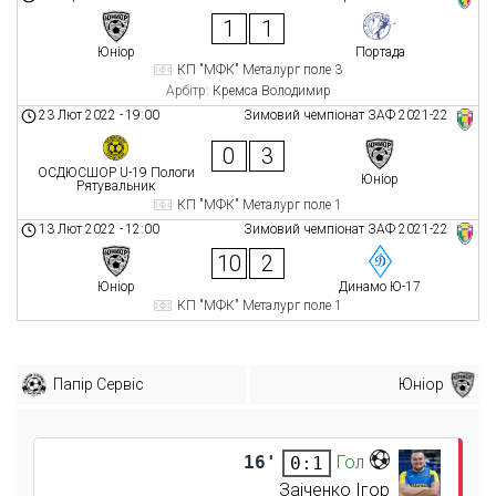
1
1
Юніор
Портада
КП "МФК" Металург поле 3
Арбітр:
Кремса Володимир
23 Лют 2022
-
19:00
Зимовий чемпіонат ЗАФ 2021-22
0
3
ОСДЮСШОР U-19 Пологи
Юніор
Рятувальник
КП "МФК" Металург поле 1
13 Лют 2022
-
12:00
Зимовий чемпіонат ЗАФ 2021-22
10
2
Юніор
Динамо Ю-17
КП "МФК" Металург поле 1
Папір Сервіс
Юніор
16'
Гол
0:1
Заіченко Ігор