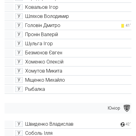
Ковальов Ігор
У
Шляхов Володимир
У
Головін Дмитро
У
41'
Пронін Валерій
У
Шульга Ігор
У
Безмєнов Євген
У
Хоменко Олексій
У
Хомутов Микита
У
Міщенко Михайло
У
Рыбалка
У
Юніор
Швиденко Владислав
У
42'
Соболь Ілля
У