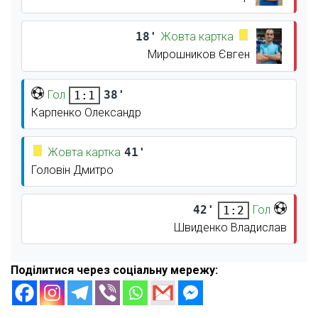
18'
Жовта картка
Мирошников Євген
Гол
38'
1:1
Карпенко Олександр
Жовта картка
41'
Головін Дмитро
42'
Гол
1:2
Швиденко Владислав
Поділитися через соціальну мережу: