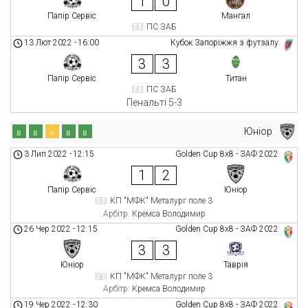
1
0
Папір Сервіс
Мангал
ПС ЗАБ
13 Лют 2022
-
16:00
Кубок Запоріжжя з футзалу
3
3
Папір Сервіс
Титан
ПС ЗАБ
Пенальті 5-3
Юніор
в
в
н
в
в
3 Лип 2022
-
12:15
Golden Cup 8х8 - ЗАФ 2022
1
2
Папір Сервіс
Юніор
КП "МФК" Металург поле 3
Арбітр:
Кремса Володимир
26 Чер 2022
-
12:15
Golden Cup 8х8 - ЗАФ 2022
3
3
Юніор
Таврія
КП "МФК" Металург поле 3
Арбітр:
Кремса Володимир
19 Чер 2022
-
12:30
Golden Cup 8х8 - ЗАФ 2022