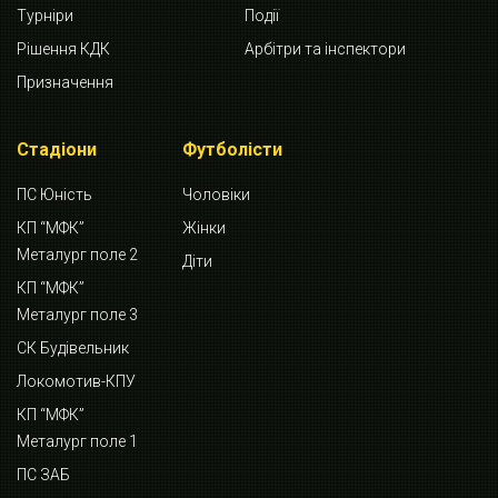
Турніри
Події
Рішення КДК
Арбітри та інспектори
Призначення
Стадіони
Футболісти
ПС Юність
Чоловіки
КП “МФК”
Жінки
Металург поле 2
Діти
КП “МФК”
Металург поле 3
СК Будівельник
Локомотив-КПУ
КП “МФК”
Металург поле 1
ПС ЗАБ