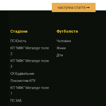
наступна стаття
Стадіони
Футболісти
ПС Юність
Чоловіки
КП “МФК” Металург поле
Жінки
2
Діти
КП “МФК” Металург поле
3
СК Будівельник
Локомотив-КПУ
КП “МФК” Металург поле
1
ПС ЗАБ