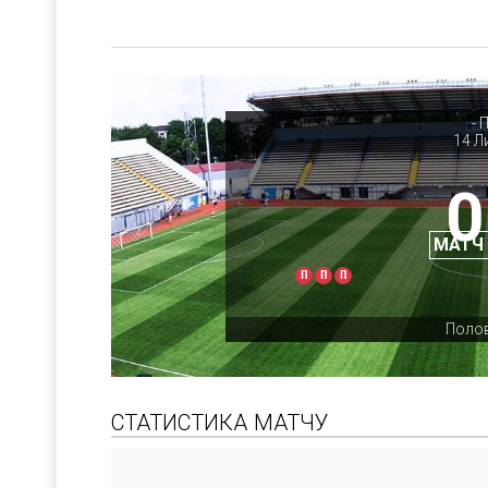
- 
14 Л
0
МАТЧ
П
П
П
Полов
СТАТИСТИКА МАТЧУ