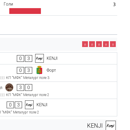
Голи
3
п
п
п
п
п
0
3
KENJI
0
3
Форт
КП "МФК" Металург поле 3
3
0
л
КП "МФК" Металург поле 2
0
3
KENJI
 "МФК" Металург поле 2
KENJI