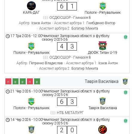
6
1
КАРА-ДАГ
Пологи - Рятувальник
ОСДЮСШОР - Гімназія 8
Арбітр:
Ісаєв Антон
Асистент арбітра 1:
Гнибіденко Віктор
Асистент арбітра 2:
Богатир Микита
17 Тра 2026
-
12:00
Чемпіонат Запорізької області з футболу
сезону 2025-26
4
3
Пологи - Рятувальник
ДЮФК Титан U-19
ОСДЮСШОР - Гімназія 8
Арбітр:
Петренко Владислав
Асистент арбітра 1:
Ісаєв Антон
Асистент арбітра 2:
Богатир Микита
Таврія Василівка
п
в
в
п
в
21 Чер 2026
-
10:00
Чемпіонат Запорізької області з футболу
сезону 2025-26
6
3
Пологи - Рятувальник
Таврія Василівка
НТБ МЕТАЛУРГ
14 Чер 2026
-
10:00
Чемпіонат Запорізької області з футболу
сезону 2025-26
2
0