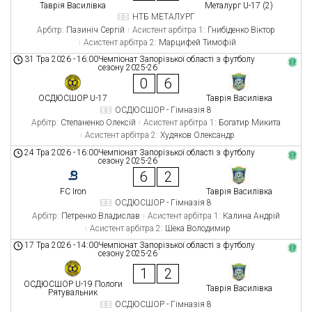
Таврія Василівка
Металург U-17 (2)
НТБ МЕТАЛУРГ
Арбітр:
Пазиніч Сергій
Асистент арбітра 1:
Гнибіденко Віктор
Асистент арбітра 2:
Марцифей Тимофій
31 Тра 2026
-
16:00
Чемпіонат Запорізької області з футболу
сезону 2025-26
0
6
ОСДЮСШОР U-17
Таврія Василівка
ОСДЮСШОР - Гімназія 8
Арбітр:
Степаненко Олексій
Асистент арбітра 1:
Богатир Микита
Асистент арбітра 2:
Худяков Олександр
24 Тра 2026
-
16:00
Чемпіонат Запорізької області з футболу
сезону 2025-26
6
2
FC Iron
Таврія Василівка
ОСДЮСШОР - Гімназія 8
Арбітр:
Петренко Владислав
Асистент арбітра 1:
Калина Андрій
Асистент арбітра 2:
Шека Володимир
17 Тра 2026
-
14:00
Чемпіонат Запорізької області з футболу
сезону 2025-26
1
2
ОСДЮСШОР U-19 Пологи
Таврія Василівка
Рятувальник
ОСДЮСШОР - Гімназія 8