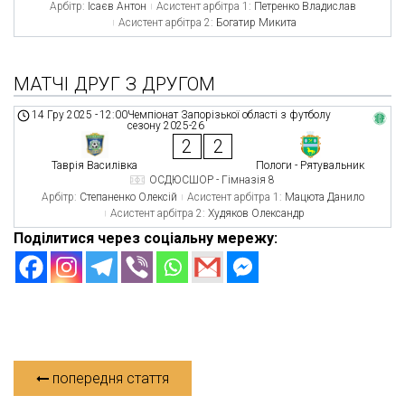
Арбітр:
Ісаєв Антон
Асистент арбітра 1:
Петренко Владислав
Асистент арбітра 2:
Богатир Микита
МАТЧІ ДРУГ З ДРУГОМ
14 Гру 2025
-
12:00
Чемпіонат Запорізької області з футболу
сезону 2025-26
2
2
Таврія Василівка
Пологи - Рятувальник
ОСДЮСШОР - Гімназія 8
Арбітр:
Степаненко Олексій
Асистент арбітра 1:
Мацюта Данило
Асистент арбітра 2:
Худяков Олександр
Поділитися через соціальну мережу:
попередня стаття