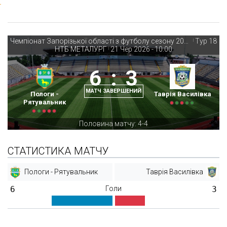
Чемпіонат Запорізької області з футболу сезону 2025-26
Тур 18
|
НТБ МЕТАЛУРГ
21 Чер 2026
-
10:00
|
6
:
3
МАТЧ ЗАВЕРШЕНИЙ
Пологи -
Таврія Василівка
Рятувальник
Половина матчу: 4-4
СТАТИСТИКА МАТЧУ
Пологи - Рятувальник
Таврія Василівка
6
Голи
3