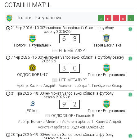
ОСТАННІ МАТЧІ
Пологи - Рятувальник
в
п
п
п
в
21 Чер 2026
-
10:00
Чемпіонат Запорізької області з футболу
сезону 2025-26
6
3
Пологи - Рятувальник
Таврія Василівка
НТБ МЕТАЛУРГ
7 Чер 2026
-
16:00
Чемпіонат Запорізької області з футболу сезону
2025-26
3
0
ОСДЮСШОР U-17
Пологи - Рятувальник
НТБ МЕТАЛУРГ
Арбітр:
Калина Андрій
Асистент арбітра 1:
Гнибіденко Віктор
31 Тра 2026
-
18:00
Чемпіонат Запорізької області з футболу
сезону 2025-26
9
2
FC Iron
Пологи - Рятувальник
ОСДЮСШОР - Гімназія 8
Арбітр:
Богатир Микита
Асистент арбітра 1:
Калина Андрій
Асистент арбітра 2:
Худяков Олександр
20 Тра 2026
-
19:00
Чемпіонат Запорізької області з футболу
сезону 2025-26