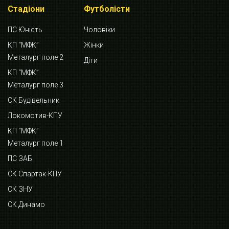
Стадіони
Футболісти
ПС Юність
Чоловіки
КП “МФК”
Жінки
Металург поле 2
Діти
КП “МФК”
Металург поле 3
СК Будівельник
Локомотив-КПУ
КП “МФК”
Металург поле 1
ПС ЗАБ
СК Спартак-КПУ
СК ЗНУ
СК Динамо