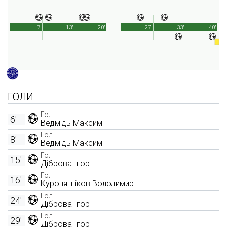
7'
13'
20'
27'
33'
40'
ГОЛИ
Гол
6'
Ведмідь Максим
Гол
8'
Ведмідь Максим
Гол
15'
Діброва Ігор
Гол
16'
Куропятніков Володимир
Гол
24'
Діброва Ігор
Гол
29'
Діброва Ігор