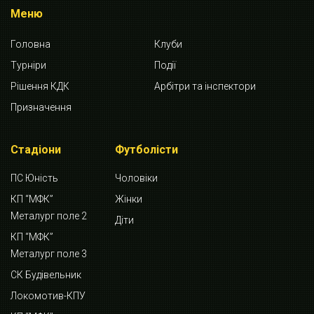
Меню
Головна
Клуби
Турніри
Події
Рішення КДК
Арбітри та інспектори
Призначення
Стадіони
Футболісти
ПС Юність
Чоловіки
КП “МФК”
Жінки
Металург поле 2
Діти
КП “МФК”
Металург поле 3
СК Будівельник
Локомотив-КПУ