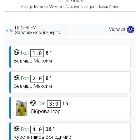
ПС Юність
Арбітр:
Богатир Микита
Асистент арбітра 1:
Ісаєв Антон
ППО НПЕУ
Vidnova
Запоріжжяобленерго
Гол
6'
1:0
Ведмідь Максим
Гол
8'
2:0
Ведмідь Максим
Гол
15'
3:0
Діброва Ігор
Гол
16'
4:0
Куропятніков Володимир