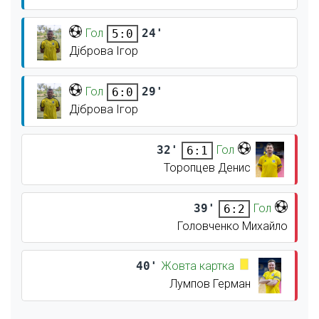
Гол
24'
5:0
Діброва Ігор
Гол
29'
6:0
Діброва Ігор
32'
Гол
6:1
Торопцев Денис
39'
Гол
6:2
Головченко Михайло
40'
Жовта картка
Лумпов Герман