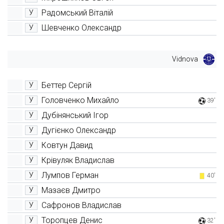
Радомський Віталій
У
Шевченко Олександр
У
Vidnova
Беттер Сергій
У
Головченко Михайло
У
39'
Дубінянський Ігор
У
Дугієнко Олександр
У
Ковтун Давид
У
Крівуляк Владислав
У
Лумпов Герман
У
40'
Мазаєв Дмитро
У
Сафронов Владислав
У
Торопцев Денис
У
32'