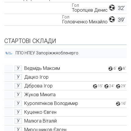
Гол
32'
Торопцев Денис
Гол
39'
Головченко Михайло
СТАРТОВІ СКЛАДИ
ППО НПЕУ Запоріжжяобленерго
Ведмідь Максим
У
6'
8'
Дацко Ігор
У
Діброва Ігор
У
15'
24'
29'
Жуков Микита
У
Куропятніков Володимир
У
16'
Куценко Євген
У
Малюга Віталій
У
Мирошников Євген
У