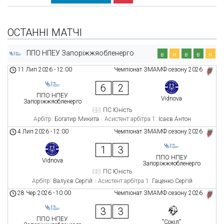
ОСТАННІ МАТЧІ
ППО НПЕУ Запоріжжяобленерго
в
н
в
в
н
11 Лип 2026
-
12:00
Чемпіонат ЗМАМФ сезону 2026
6
2
ППО НПЕУ
Vidnova
Запоріжжяобленерго
ПС Юність
Арбітр:
Богатир Микита
Асистент арбітра 1:
Ісаєв Антон
4 Лип 2026
-
12:00
Чемпіонат ЗМАМФ сезону 2026
1
3
ППО НПЕУ
Vidnova
Запоріжжяобленерго
ПС Юність
Арбітр:
Валуєв Сергій
Асистент арбітра 1:
Гаценко Сергій
28 Чер 2026
-
10:00
Чемпіонат ЗМАМФ сезону 2026
3
3
ППО НПЕУ
"Сокіл"