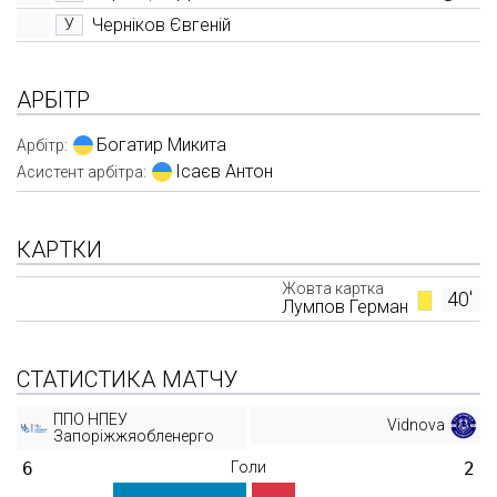
Черніков Євгеній
У
АРБІТР
Богатир Микита
Арбітр:
Ісаєв Антон
Асистент арбітра:
КАРТКИ
Жовта картка
40'
Лумпов Герман
СТАТИСТИКА МАТЧУ
ППО НПЕУ
Vidnova
Запоріжжяобленерго
6
Голи
2