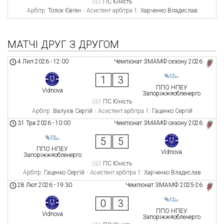
ПС Юність
Арбітр:
Толок Євген
Асистент арбітра 1:
Харченко Владислав
МАТЧІ ДРУГ З ДРУГОМ
4 Лип 2026
-
12:00
Чемпіонат ЗМАМФ сезону 2026
1
3
ППО НПЕУ
Vidnova
Запоріжжяобленерго
ПС Юність
Арбітр:
Валуєв Сергій
Асистент арбітра 1:
Гаценко Сергій
31 Тра 2026
-
10:00
Чемпіонат ЗМАМФ сезону 2026
5
5
ППО НПЕУ
Vidnova
Запоріжжяобленерго
ПС Юність
Арбітр:
Гаценко Сергій
Асистент арбітра 1:
Харченко Владислав
28 Лют 2026
-
19:30
Чемпіонат ЗМАМФ 2025-26
0
3
ППО НПЕУ
Vidnova
Запоріжжяобленерго