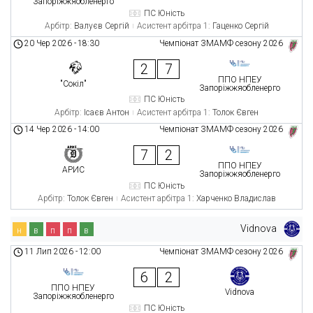
Запоріжжяобленерго
ПС Юність
Арбітр:
Валуєв Сергій
Асистент арбітра 1:
Гаценко Сергій
20 Чер 2026
-
18:30
Чемпіонат ЗМАМФ сезону 2026
2
7
ППО НПЕУ
"Сокіл"
Запоріжжяобленерго
ПС Юність
Арбітр:
Ісаєв Антон
Асистент арбітра 1:
Толок Євген
14 Чер 2026
-
14:00
Чемпіонат ЗМАМФ сезону 2026
7
2
ППО НПЕУ
АРИС
Запоріжжяобленерго
ПС Юність
Арбітр:
Толок Євген
Асистент арбітра 1:
Харченко Владислав
Vidnova
н
в
п
п
в
11 Лип 2026
-
12:00
Чемпіонат ЗМАМФ сезону 2026
6
2
ППО НПЕУ
Vidnova
Запоріжжяобленерго
ПС Юність