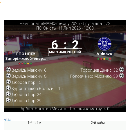
Чемпіонат ЗМАМФ сезону 2026 - Друга ліга
1/2
|
ПС Юність
11 Лип 2026
-
12:00
|
6
:
2
МАТЧ ЗАВЕРШЕНИЙ
ППО НПЕУ
Vidnova
Запоріжжяобленерго
Ведмідь Максим
6'
Торопцев Денис
32'
Ведмідь Максим
8'
Головченко Михайло
39'
Діброва Ігор
15'
Куропятніков Володимир
16'
Діброва Ігор
24'
Діброва Ігор
29'
Арбітр: Богатир Микита
Половина матчу: 4-0
|
1-й тайм
2-й тайм