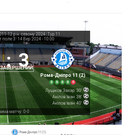
011-12 р.н. сезону 2024
Тур 11
|
г поле 3
14 Вер 2024
-
10:00
|
:
3
 ЗАВЕРШЕНИЙ
Рома-Дніпро 11 (2)
В
В
В
В
П
Лущіков Захар
30'
Акілов Іван
38'
Акілов Іван
40'
ина матчу: 0-0
Рома-Дніпро 11 (1)