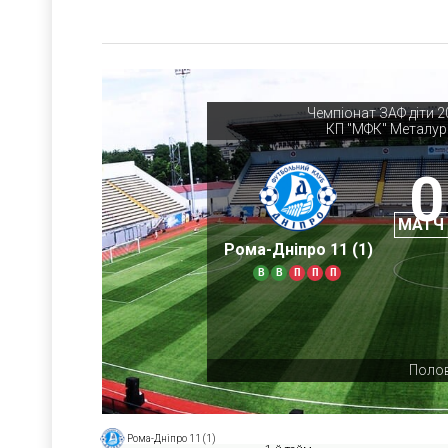
Чемпіонат ЗАФ діти 2
КП "МФК" Металур
0
МАТЧ
Рома-Дніпро 11 (1)
В
В
П
П
П
Полов
Рома-Дніпро 11 (1)