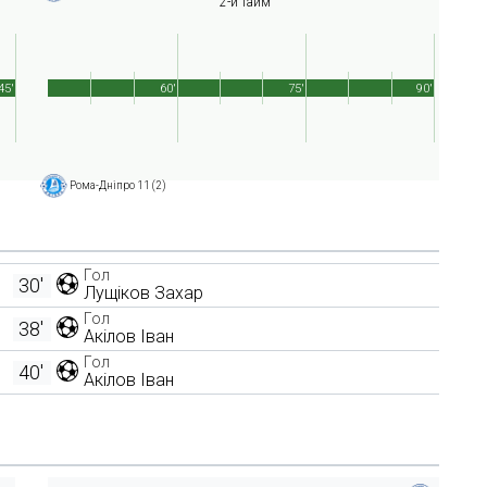
2-й тайм
45'
60'
75'
90'
Рома-Дніпро 11 (2)
Гол
30'
Лущіков Захар
Гол
38'
Акілов Іван
Гол
40'
Акілов Іван