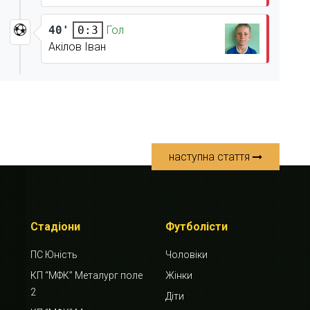
40'
Гол
0:3
Акілов Іван
наступна стаття
Стадіони
Футболісти
ПС Юність
Чоловіки
КП “МФК” Металург поле
Жінки
2
Діти