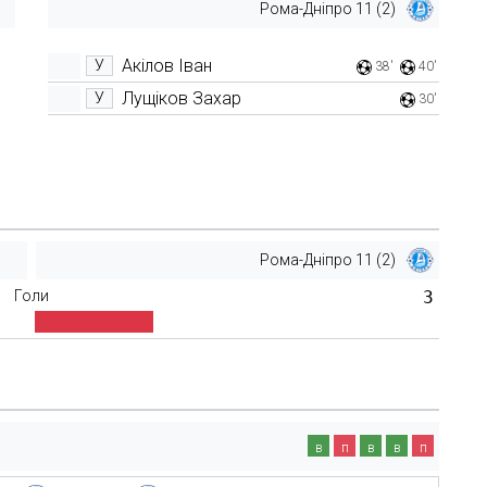
Рома-Дніпро 11 (2)
Акілов Іван
У
38'
40'
Лущіков Захар
У
30'
Рома-Дніпро 11 (2)
Голи
3
в
п
в
в
п