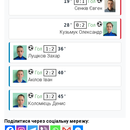
19'
Гол
0:1
Сенків Євген
28'
Гол
0:2
Кузьмук Олександр
Гол
36'
1:2
Лущіков Захар
Гол
40'
2:2
Акілов Іван
Гол
45'
3:2
Коломієць Денис
Поділитися через соціальну мережу: