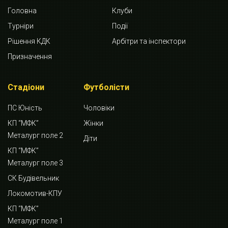
Головна
Клуби
Турніри
Події
Рішення КДК
Арбітри та інспектори
Призначення
Стадіони
Футболісти
ПС Юність
Чоловіки
КП “МФК”
Жінки
Металург поле 2
Діти
КП “МФК”
Металург поле 3
СК Будівельник
Локомотив-КПУ
КП “МФК”
Металург поле 1