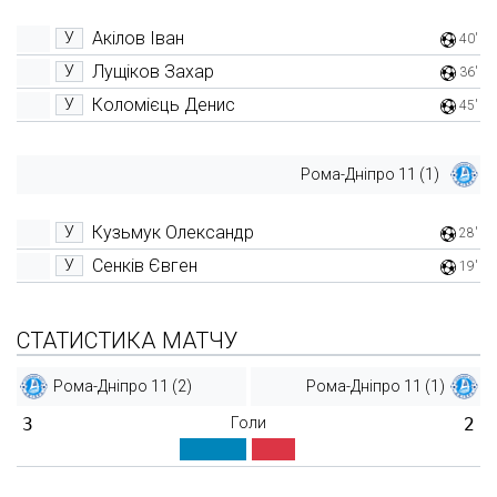
Акілов Іван
У
40'
Лущіков Захар
У
36'
Коломієць Денис
У
45'
Рома-Дніпро 11 (1)
Кузьмук Олександр
У
28'
Сенків Євген
У
19'
СТАТИСТИКА МАТЧУ
Рома-Дніпро 11 (2)
Рома-Дніпро 11 (1)
3
Голи
2