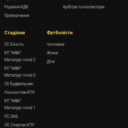
Рішення КДК
Арбітри та інспектори
Призначення
Стадіони
Футболісти
ПС Юність
Чоловіки
КП “МФК”
Жінки
Металург поле 2
Діти
КП “МФК”
Металург поле 3
СК Будівельник
Локомотив-КПУ
КП “МФК”
Металург поле 1
ПС ЗАБ
СК Спартак-КПУ