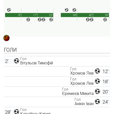
8'
17'
25'
33'
42'
50'
ГОЛИ
Гол
2'
Вітульов Тимофій
Гол
12'
Хромов Лев
Гол
18'
Хромов Лев
Гол
20'
Єремеєв Микита
Гол
24'
Анікін Іван
Гол
28'
Карайван Кирил