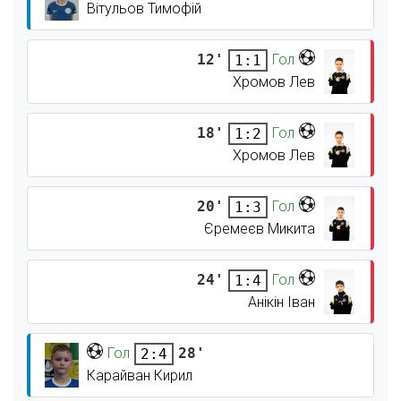
Вітульов Тимофій
12'
Гол
1:1
Хромов Лев
18'
Гол
1:2
Хромов Лев
20'
Гол
1:3
Єремеєв Микита
24'
Гол
1:4
Анікін Іван
Гол
28'
2:4
Карайван Кирил