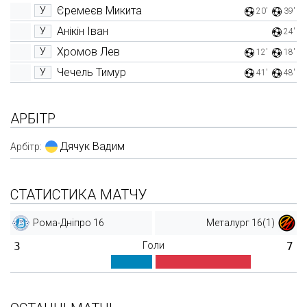
Єремеєв Микита
У
20'
39'
Анікін Іван
У
24'
Хромов Лев
У
12'
18'
Чечель Тимур
У
41'
48'
АРБІТР
Дячук Вадим
Арбітр:
СТАТИСТИКА МАТЧУ
Рома-Дніпро 16
Металург 16(1)
3
Голи
7