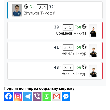
Гол
32'
3:4
Вітульов Тимофій
39'
Гол
3:5
Єремеєв Микита
41'
Гол
3:6
Чечель Тимур
48'
Гол
3:7
Чечель Тимур
Поділитися через соціальну мережу: