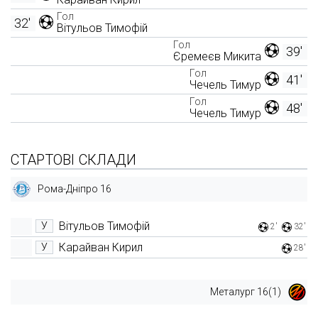
Гол
32'
Вітульов Тимофій
Гол
39'
Єремеєв Микита
Гол
41'
Чечель Тимур
Гол
48'
Чечель Тимур
СТАРТОВІ СКЛАДИ
Рома-Дніпро 16
Вітульов Тимофій
У
2'
32'
Карайван Кирил
У
28'
Металург 16(1)