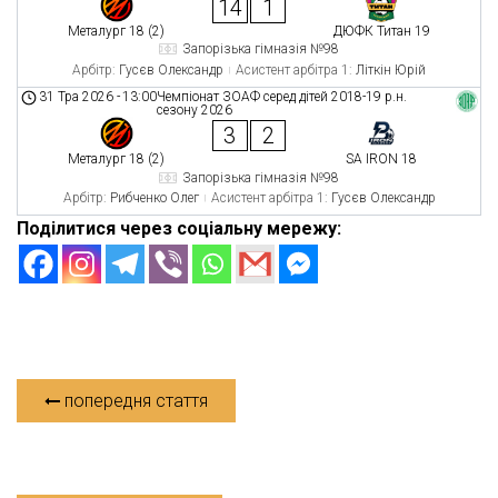
14
1
Металург 18 (2)
ДЮФК Титан 19
Запорізька гімназія №98
Арбітр:
Гусєв Олександр
Асистент арбітра 1:
Літкін Юрій
31 Тра 2026
-
13:00
Чемпіонат ЗОАФ серед дітей 2018-19 р.н.
сезону 2026
3
2
Металург 18 (2)
SA IRON 18
Запорізька гімназія №98
Арбітр:
Рибченко Олег
Асистент арбітра 1:
Гусєв Олександр
Поділитися через соціальну мережу:
попередня стаття