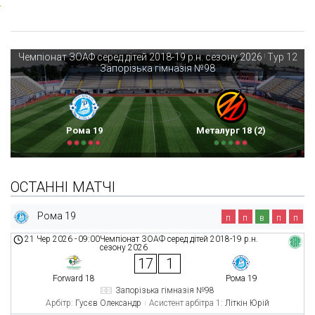
Чемпіонат ЗОАФ серед дітей 2018-19 р.н. сезону 2026
Тур 12
|
Запорізька гімназія №98
Рома 19
Металург 18 (2)
ОСТАННІ МАТЧІ
Рома 19
п
п
в
п
п
21 Чер 2026
-
09:00
Чемпіонат ЗОАФ серед дітей 2018-19 р.н.
сезону 2026
17
1
Forward 18
Рома 19
Запорізька гімназія №98
Арбітр:
Гусєв Олександр
Асистент арбітра 1:
Літкін Юрій