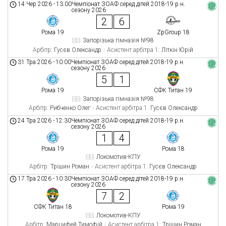
14 Чер 2026
-
13:00
Чемпіонат ЗОАФ серед дітей 2018-19 р.н.
сезону 2026
2
6
Рома 19
ZpGroup 18
Запорізька гімназія №98
Арбітр:
Гусєв Олександр
Асистент арбітра 1:
Літкін Юрій
31 Тра 2026
-
10:00
Чемпіонат ЗОАФ серед дітей 2018-19 р.н.
сезону 2026
5
1
Рома 19
СФК Титан 19
Запорізька гімназія №98
Арбітр:
Рибченко Олег
Асистент арбітра 1:
Гусєв Олександр
24 Тра 2026
-
12:30
Чемпіонат ЗОАФ серед дітей 2018-19 р.н.
сезону 2026
1
4
Рома 19
Рома 18
Локомотив-КПУ
Арбітр:
Трішин Роман
Асистент арбітра 1:
Гусєв Олександр
17 Тра 2026
-
10:30
Чемпіонат ЗОАФ серед дітей 2018-19 р.н.
сезону 2026
7
2
СФК Титан 18
Рома 19
Локомотив-КПУ
Арбітр:
Марцифей Тимофій
Асистент арбітра 1:
Трішин Роман