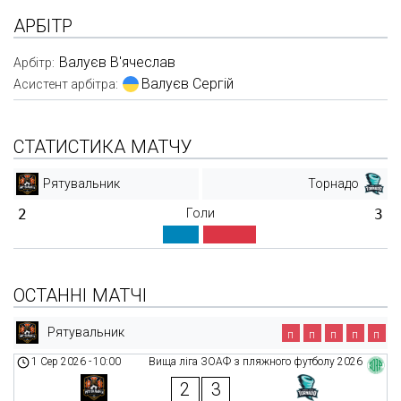
АРБІТР
Валуєв В'ячеслав
Арбітр:
Валуєв Сергій
Асистент арбітра:
СТАТИСТИКА МАТЧУ
Рятувальник
Торнадо
2
Голи
3
ОСТАННІ МАТЧІ
Рятувальник
п
п
п
п
п
1 Сер 2026
-
10:00
Вища ліга ЗОАФ з пляжного футболу 2026
2
3