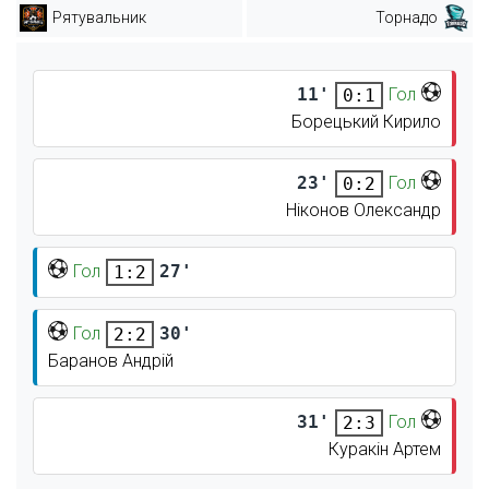
Рятувальник
Торнадо
11'
Гол
0:1
Борецький Кирило
23'
Гол
0:2
Ніконов Олександр
Гол
27'
1:2
Гол
30'
2:2
Баранов Андрій
31'
Гол
2:3
Куракін Артем