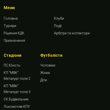
Меню
Головна
Клуби
Турніри
Події
Рішення КДК
Арбітри та інспектори
Призначення
Стадіони
Футболісти
ПС Юність
Чоловіки
КП “МФК”
Жінки
Металург поле 2
Діти
КП “МФК”
Металург поле 3
СК Будівельник
Локомотив-КПУ