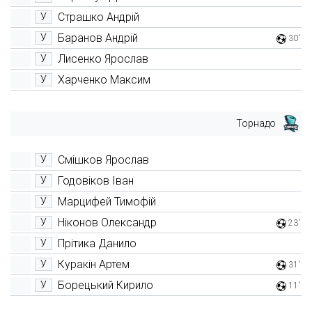
Страшко Андрій
У
Баранов Андрій
У
30'
Лисенко Ярослав
У
Харченко Максим
У
Торнадо
Смішков Ярослав
У
Годовіков Іван
У
Марцифей Тимофій
У
Ніконов Олександр
У
23'
Прітика Данило
У
Куракін Артем
У
31'
Борецький Кирило
У
11'