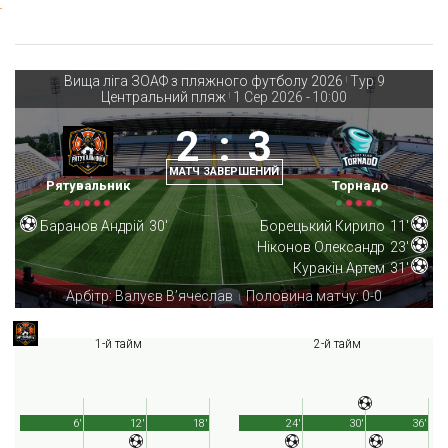
Вища ліга ЗОАФ з пляжного футболу 2026
Тур 9
|
Центральний пляж
1 Сер 2026
-
10:00
|
2
:
3
МАТЧ ЗАВЕРШЕНИЙ
Рятувальник
Торнадо
Баранов Андрій
30'
Борецький Кирило
11'
Ніконов Олександр
23'
Куракін Артем
31'
Арбітр: Валуєв В’ячеслав
Половина матчу: 0-0
|
1-й тайм
2-й тайм
6'
12'
18'
24'
30'
36'