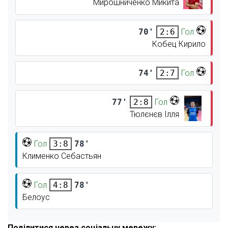
Мирошниченко Микита
70'
Гол
2:6
Кобец Кирило
74'
Гол
2:7
77'
Гол
2:8
Тюлєнєв Ілля
Гол
78'
3:8
Клименко Себастьян
Гол
78'
4:8
Белоус
Поділитися через соціальну мережу: