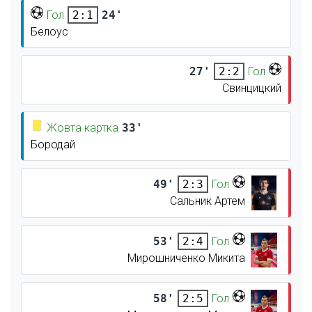
Гол
24'
2:1
Белоус
27'
Гол
2:2
Свинцицкий
Жовта картка
33'
Бородай
49'
Гол
2:3
Сальник Артем
53'
Гол
2:4
Мирошниченко Микита
58'
Гол
2:5