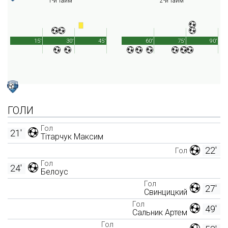
1-й тайм
2-й тайм
15'
30'
45'
60'
75'
90'
ГОЛИ
Гол
21'
Тітарчук Максим
22'
Гол
Гол
24'
Белоус
Гол
27'
Свинцицкий
Гол
49'
Сальник Артем
Гол