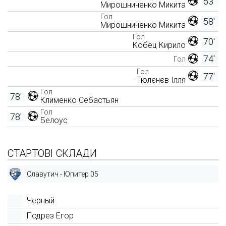
53'
Мирошниченко Микита
Гол
58'
Мирошниченко Микита
Гол
70'
Кобец Кирило
74'
Гол
Гол
77'
Тюлєнєв Ілля
Гол
78'
Клименко Себастьян
Гол
78'
Белоус
СТАРТОВІ СКЛАДИ
Славутич - Юпитер 05
Черный
Подрез Егор