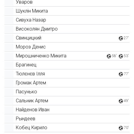
Уваров
Шуклін Микита
Сивуха Назар
Високолян Дмитро
Свинцицкий
27'
Мороз Денис
Мирошниченко Микита
58'
53'
Брагинец
Тюлєнєв Ілля
77'
Громак Артем
Пасунько
Сальник Артем
49'
Найденов Иван
Рындеев
Кобец Кирило
70'