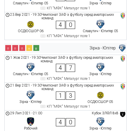
Славутич - Юпитер 05
Зірка - Юпітер
КП "МФК" Металург поле 1
23 Вер 2021
-
19:30
Чемпіонат ЗАФ з футболу серед аматорських
команд
4
0
ОСДЮСШОР 06
Славутич - Юпитер 05
КП "МФК" Металург поле 1
Зірка - Юпітер
п
п
п
н
в
1 Жов 2021
-
19:30
Чемпіонат ЗАФ з футболу серед аматорських
команд
4
7
Славутич - Юпитер 05
Зірка - Юпітер
КП "МФК" Металург поле 1
21 Вер 2021
-
19:30
Чемпіонат ЗАФ з футболу серед аматорських
команд
1
3
Зірка - Юпітер
ОСДЮСШОР 05
КП "МФК" Металург поле 1
29 Лип 2021
-
21:00
Кубок ЗЛФЛ 8х8
4
0
Робочий
Зірка - Юпітер