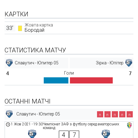
КАРТКИ
Жовта картка
33'
Бородай
СТАТИСТИКА МАТЧУ
Славутич - Юпитер 05
Зірка - Юпітер
4
Голи
7
ОСТАННІ МАТЧІ
Славутич - Юпитер 05
п
п
п
п
п
1 Жов 2021
-
19:30
Чемпіонат ЗАФ з футболу серед аматорських
команд
4
7