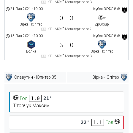
КП "МФК" Металург поле 3
21 Лип 2021
-
19:00
Кубок ЗЛФЛ 8х8
0
3
Зірка - Юпітер
ZpGroup
КП "МФК" Металург поле 2
15 Лип 2021
-
20:00
Кубок ЗЛФЛ 8х8
3
0
Волна
Зірка - Юпітер
КП "МФК" Металург поле 3
Славутич - Юпитер 05
Зірка - Юпітер
Гол
21'
1:0
Тітарчук Максим
22'
Гол
1:1