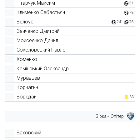
Тітарчук Максим
21'
Клименко Себастьян
78'
Белоус
24'
78'
Заиченко Дмитрий
Моисеенко Данил
Соколовський Павло
Хоменко
Камінський Олександр
Муравьев
Корчагин
Бородай
33'
Зірка - Юпітер
Ваховский