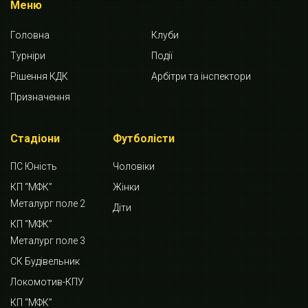
Меню
Головна
Клуби
Турніри
Події
Рішення КДК
Арбітри та інспектори
Призначення
Стадіони
Футболісти
ПС Юність
Чоловіки
КП “МФК”
Жінки
Металург поле 2
Діти
КП “МФК”
Металург поле 3
СК Будівельник
Локомотив-КПУ
КП “МФК”