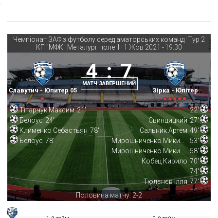
Чемпіонат ЗАФ з футболу серед аматорських команд
Тур 2
|
КП "МФК" Металург поле 1
1 Жов 2021
-
19:30
|
4
:
7
МАТЧ ЗАВЕРШЕНИЙ
Славутич - Юпитер 05
Зірка - Юпітер
Тітарчук Максим
21'
22'
Белоус
24'
Свинцицкий
27'
Клименко Себастьян
78'
Сальник Артем
49'
Белоус
78'
Мирошниченко Микита
53'
Мирошниченко Микита
58'
Кобец Кирило
70'
74'
Тюлєнєв Ілля
77'
Половина матчу: 2-2