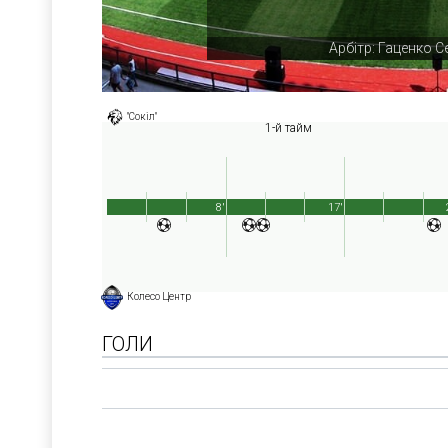
Арбітр: Гаценко С
"Сокіл"
1-й тайм
8'
17'
Колесо Центр
ГОЛИ