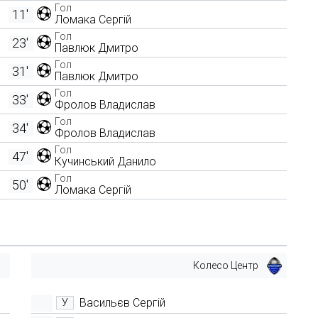
Гол
11'
Ломака Сергій
Гол
23'
Павлюк Дмитро
Гол
31'
Павлюк Дмитро
Гол
33'
Фролов Владислав
Гол
34'
Фролов Владислав
Гол
47'
Кучинський Данило
Гол
50'
Ломака Сергій
Колесо Центр
Васильєв Сергій
У