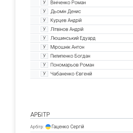
Вініченко Роман
У
Дьомін Денис
У
Курцев Андрій
У
Літвінов Андрій
У
Люшинський Едуард
У
Мірошнік Антон
У
Пилипенко Богдан
У
Пономарьов Роман
У
Чабаненко Євгеній
У
АРБІТР
Гаценко Сергій
Арбітр: