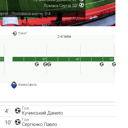
Ломака Сергій
50'
ергій
Половина матчу: 0-4
|
"Сокіл"
2-й тайм
25'
33'
42'
50'
Колесо Центр
Гол
4'
Кучинський Данило
Гол
10'
Сергієнко Павло