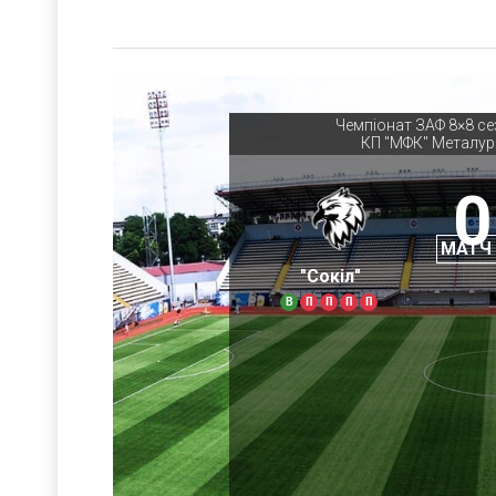
Чемпіонат ЗАФ 8×8 се
КП "МФК" Металур
0
МАТЧ
"Сокіл"
В
П
П
П
П