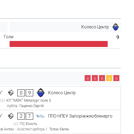
Колесо Центр
Голи
9
п
п
п
н
п
0
9
л"
Колесо Центр
КП "МФК" Металург поле 3
Арбітр:
Гаценко Сергій
2
7
л"
ППО НПЕУ Запоріжжяобленерго
ПС Юність
єв Антон
Асистент арбітра 1:
Толок Євген