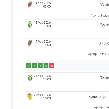
14 Чер 2026
"Сокі
09:00
Арбітр:
Валує
13 Чер 2026
"Сокі
18:00
7 Чер 2026
O`HAR
15:00
Арбітр:
Толок Є
в
в
в
в
п
21 Чер 2026
"Сокі
13:00
20 Чер 2026
Колесо Цен
16:00
Арбітр:
Іса