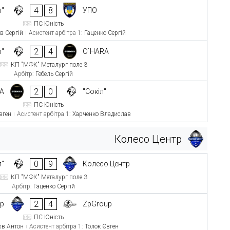
4
8
л"
УПО
ПС Юність
в Сергій
Асистент арбітра 1:
Гаценко Сергій
2
4
л"
O`HARA
КП "МФК" Металург поле 3
Арбітр:
Гебель Сергій
2
0
A
"Сокіл"
ПС Юність
вген
Асистент арбітра 1:
Харченко Владислав
Колесо Центр
0
9
л"
Колесо Центр
КП "МФК" Металург поле 3
Арбітр:
Гаценко Сергій
2
4
тр
ZpGroup
ПС Юність
єв Антон
Асистент арбітра 1:
Толок Євген