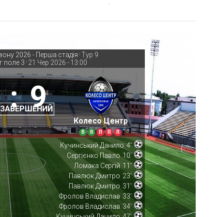
зону 2026 - Перша стадія
Тур 9
|
г поле 3
21 Чер 2026
-
13:00
|
:
9
 ЗАВЕРШЕНИЙ
Колесо Центр
В
В
П
П
П
Кучинський Данило
4'
Сергієнко Павло
10'
Ломака Сергій
11'
Павлюк Дмитро
23'
Павлюк Дмитро
31'
Фролов Владислав
33'
Фролов Владислав
34'
Кучинський Данило
47'