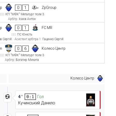
0
1
тр
ZpGroup
КП "МФК" Металург поле 3
Арбітр:
Ісаєв Антон
0
1
тр
FC MR
ПС Юність
в Сергій
Асистент арбітра 1:
Гаценко Сергій
0
6
on
Колесо Центр
КП "МФК" Металург поле 3
Арбітр:
Богатир Микита
Колесо Центр
4'
Гол
0:1
Кучинський Данило