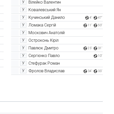
Вілейко Валентин
У
Ковалевський Ян
У
Кучинський Данило
У
4'
47'
Ломака Сергій
У
11'
50'
Москович Анатолій
У
Остроконь Кіріл
У
Павлюк Дмитро
У
23'
31'
Сергієнко Павло
У
10'
Стефурак Роман
У
Фролов Владислав
У
34'
33'