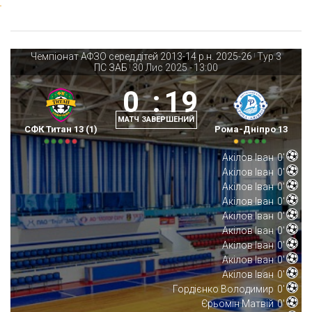
Чемпіонат АФЗО серед дітей 2013-14 р.н. 2025-26
Тур 3
|
ПС ЗАБ
30 Лис 2025
-
13:00
|
0
:
19
МАТЧ ЗАВЕРШЕНИЙ
СФК Титан 13 (1)
Рома-Дніпро 13
Акілов Іван
0'
Акілов Іван
0'
Акілов Іван
0'
Акілов Іван
0'
Акілов Іван
0'
Акілов Іван
0'
Акілов Іван
0'
Акілов Іван
0'
Акілов Іван
0'
Гордієнко Володимир
0'
Єрьомін Матвій
0'