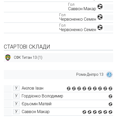
Гол
Саввон Макар
Гол
Червоненко Семен
Гол
Червоненко Семен
СТАРТОВІ СКЛАДИ
СФК Титан 13 (1)
Рома-Дніпро 13
Акілов Іван
У
Гордієнко Володимир
У
Єрьомін Матвій
У
Саввон Макар
У