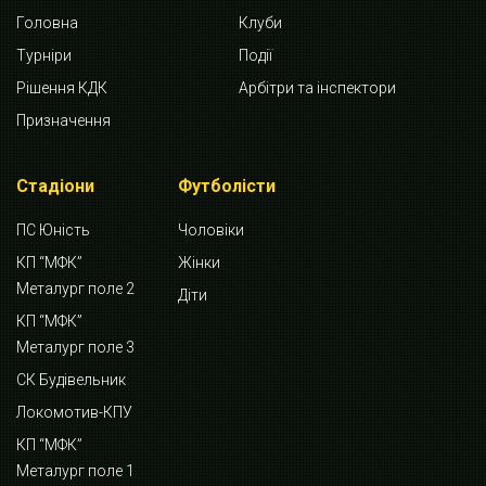
Головна
Клуби
Турніри
Події
Рішення КДК
Арбітри та інспектори
Призначення
Стадіони
Футболісти
ПС Юність
Чоловіки
КП “МФК”
Жінки
Металург поле 2
Діти
КП “МФК”
Металург поле 3
СК Будівельник
Локомотив-КПУ
КП “МФК”
Металург поле 1