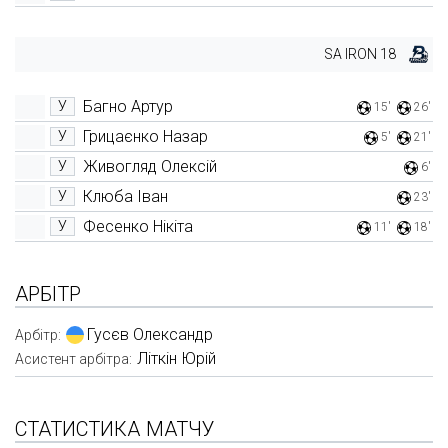
SA IRON 18
Багно Артур
У
15'
26'
Грицаєнко Назар
У
5'
21'
Живогляд Олексій
У
6'
Клюба Іван
У
23'
Фесенко Нікіта
У
11'
18'
АРБІТР
Гусєв Олександр
Арбітр:
Літкін Юрій
Асистент арбітра:
СТАТИСТИКА МАТЧУ