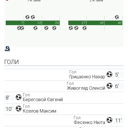
1-й тайм
2-й тайм
7'
13'
20'
27'
33'
40'
ГОЛИ
Гол
5'
Грицаєнко Назар
Гол
6'
Живогляд Олексій
Гол
8'
Береговой Євгеній
Гол
10'
Козлов Максим
Гол
11'
Фесенко Нікіта