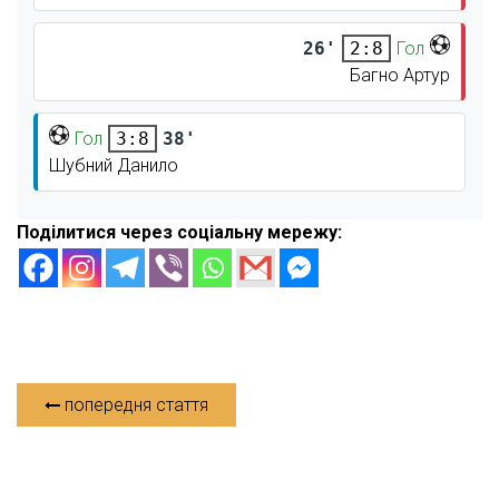
26'
Гол
2:8
Багно Артур
Гол
38'
3:8
Шубний Данило
Поділитися через соціальну мережу:
попередня стаття