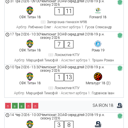
31 Тра 2026
-
09:00
Чемпіонат ЗОАФ серед дітей 2018-19 р.н.
сезону 2026
1
11
СФК Титан 18
Forward 18
Запорізька гімназія №98
Арбітр:
Рибченко Олег
Асистент арбітра 1:
Гусєв Олександр
17 Тра 2026
-
10:30
Чемпіонат ЗОАФ серед дітей 2018-19 р.н.
сезону 2026
7
2
СФК Титан 18
Рома 19
Локомотив-КПУ
Арбітр:
Марцифей Тимофій
Асистент арбітра 1:
Трішин Роман
10 Тра 2026
-
13:30
Чемпіонат ЗОАФ серед дітей 2018-19 р.н.
сезону 2026
1
13
СФК Титан 18
Металург 18 (2)
Локомотив-КПУ
Арбітр:
Марцифей Тимофій
Асистент арбітра 1:
Годовіков Іван
SA IRON 18
п
в
в
п
п
14 Чер 2026
-
10:00
Чемпіонат ЗОАФ серед дітей 2018-19 р.н.
сезону 2026
3
8