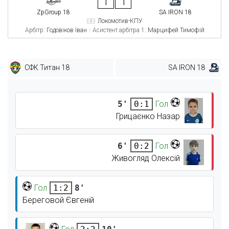
1
1
ZpGroup 18
SA IRON 18
Локомотив-КПУ
Арбітр:
Годовіков Іван
Асистент арбітра 1:
Марцифей Тимофій
СФК Титан 18
SA IRON 18
5'
Гол
0:1
Грицаєнко Назар
6'
Гол
0:2
Живогляд Олексій
Гол
8'
1:2
Береговой Євгеній