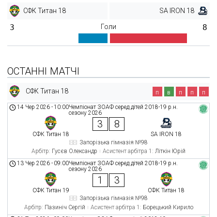
СФК Титан 18
SA IRON 18
3
Голи
8
ОСТАННІ МАТЧІ
СФК Титан 18
п
в
п
п
п
14 Чер 2026
-
10:00
Чемпіонат ЗОАФ серед дітей 2018-19 р.н.
сезону 2026
3
8
СФК Титан 18
SA IRON 18
Запорізька гімназія №98
Арбітр:
Гусєв Олександр
Асистент арбітра 1:
Літкін Юрій
13 Чер 2026
-
09:00
Чемпіонат ЗОАФ серед дітей 2018-19 р.н.
сезону 2026
1
3
СФК Титан 19
СФК Титан 18
Запорізька гімназія №98
Арбітр:
Пазиніч Сергій
Асистент арбітра 1:
Борецький Кирило