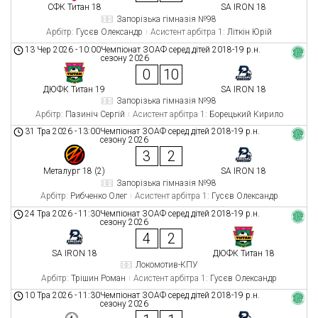
СФК Титан 18
SA IRON 18
Запорізька гімназія №98
Арбітр:
Гусєв Олександр
Асистент арбітра 1:
Літкін Юрій
13 Чер 2026
-
10:00
Чемпіонат ЗОАФ серед дітей 2018-19 р.н.
сезону 2026
0
10
ДЮФК Титан 19
SA IRON 18
Запорізька гімназія №98
Арбітр:
Пазиніч Сергій
Асистент арбітра 1:
Борецький Кирило
31 Тра 2026
-
13:00
Чемпіонат ЗОАФ серед дітей 2018-19 р.н.
сезону 2026
3
2
Металург 18 (2)
SA IRON 18
Запорізька гімназія №98
Арбітр:
Рибченко Олег
Асистент арбітра 1:
Гусєв Олександр
24 Тра 2026
-
11:30
Чемпіонат ЗОАФ серед дітей 2018-19 р.н.
сезону 2026
4
2
SA IRON 18
ДЮФК Титан 18
Локомотив-КПУ
Арбітр:
Трішин Роман
Асистент арбітра 1:
Гусєв Олександр
10 Тра 2026
-
11:30
Чемпіонат ЗОАФ серед дітей 2018-19 р.н.
сезону 2026