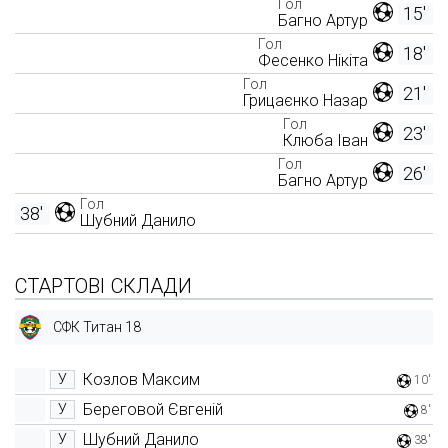
Гол
15'
Багно Артур
Гол
18'
Фесенко Нікіта
Гол
21'
Грицаєнко Назар
Гол
23'
Клюба Іван
Гол
26'
Багно Артур
Гол
38'
Шубний Данило
СТАРТОВІ СКЛАДИ
СФК Титан 18
Козлов Максим
У
10'
Береговой Євгеній
У
8'
Шубний Данило
У
38'