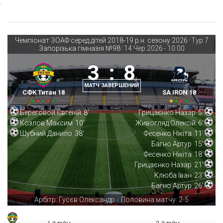
Чемпіонат ЗОАФ серед дітей 2018-19 р.н. сезону 2026
Тур 7
|
Запорізька гімназія №98
14 Чер 2026
-
10:00
|
3
:
8
МАТЧ ЗАВЕРШЕНИЙ
СФК Титан 18
SA IRON 18
Береговой Євгеній
8'
Грицаєнко Назар
5'
Козлов Максим
10'
Живогляд Олексій
6'
Шубний Данило
38'
Фесенко Нікіта
11'
Багно Артур
15'
Фесенко Нікіта
18'
Грицаєнко Назар
21'
Клюба Іван
23'
Багно Артур
26'
Арбітр: Гусєв Олександр
Половина матчу: 2-5
|