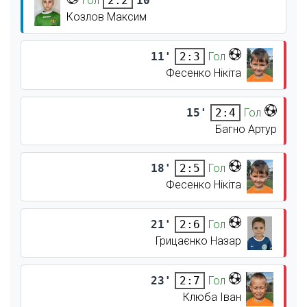
Гол
10'
2:2
Козлов Максим
11'
Гол
2:3
Фесенко Нікіта
15'
Гол
2:4
Багно Артур
18'
Гол
2:5
Фесенко Нікіта
21'
Гол
2:6
Грицаєнко Назар
23'
Гол
2:7
Клюба Іван