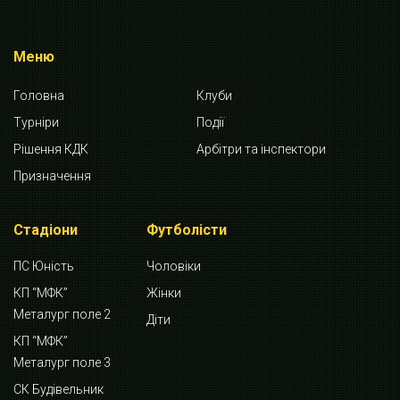
Меню
Головна
Клуби
Турніри
Події
Рішення КДК
Арбітри та інспектори
Призначення
Стадіони
Футболісти
ПС Юність
Чоловіки
КП “МФК”
Жінки
Металург поле 2
Діти
КП “МФК”
Металург поле 3
СК Будівельник