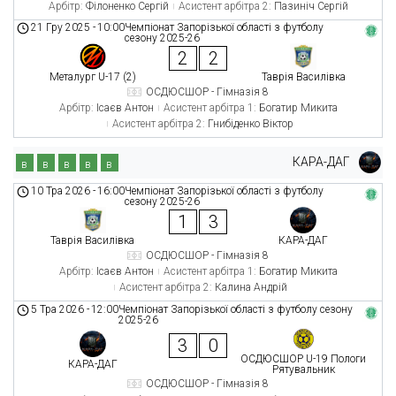
Арбітр:
Філоненко Сергій
Асистент арбітра 2:
Пазиніч Сергій
21 Гру 2025
-
10:00
Чемпіонат Запорізької області з футболу
сезону 2025-26
2
2
Металург U-17 (2)
Таврія Василівка
ОСДЮСШОР - Гімназія 8
Арбітр:
Ісаєв Антон
Асистент арбітра 1:
Богатир Микита
Асистент арбітра 2:
Гнибіденко Віктор
КАРА-ДАГ
в
в
в
в
в
10 Тра 2026
-
16:00
Чемпіонат Запорізької області з футболу
сезону 2025-26
1
3
Таврія Василівка
КАРА-ДАГ
ОСДЮСШОР - Гімназія 8
Арбітр:
Ісаєв Антон
Асистент арбітра 1:
Богатир Микита
Асистент арбітра 2:
Калина Андрій
5 Тра 2026
-
12:00
Чемпіонат Запорізької області з футболу сезону
2025-26
3
0
ОСДЮСШОР U-19 Пологи
КАРА-ДАГ
Рятувальник
ОСДЮСШОР - Гімназія 8