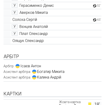
Герасименко Денис
У
52'
Аверков Микита
У
Солоха Сергій
63'
Вєнцев Анатолій
У
Пілат Олександр
У
Оліщук Олександр
АРБІТР
Ісаєв Антон
Арбітр:
Богатир Микита
Асистент арбітра:
Калина Андрій
Асистент арбітра:
КАРТКИ
Жовта картка
18'