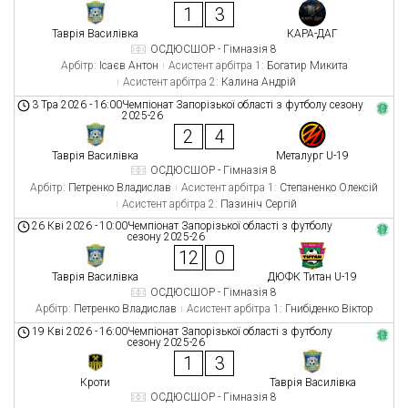
1
3
Таврія Василівка
КАРА-ДАГ
ОСДЮСШОР - Гімназія 8
Арбітр:
Ісаєв Антон
Асистент арбітра 1:
Богатир Микита
Асистент арбітра 2:
Калина Андрій
3 Тра 2026
-
16:00
Чемпіонат Запорізької області з футболу сезону
2025-26
2
4
Таврія Василівка
Металург U-19
ОСДЮСШОР - Гімназія 8
Арбітр:
Петренко Владислав
Асистент арбітра 1:
Степаненко Олексій
Асистент арбітра 2:
Пазиніч Сергій
26 Кві 2026
-
10:00
Чемпіонат Запорізької області з футболу
сезону 2025-26
12
0
Таврія Василівка
ДЮФК Титан U-19
ОСДЮСШОР - Гімназія 8
Арбітр:
Петренко Владислав
Асистент арбітра 1:
Гнибіденко Віктор
19 Кві 2026
-
16:00
Чемпіонат Запорізької області з футболу
сезону 2025-26
1
3
Кроти
Таврія Василівка
ОСДЮСШОР - Гімназія 8