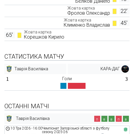
Бєліков Данило
Жовта картка
22'
Фролов Олександр
Жовта картка
45'
Клименко Владислав
Жовта картка
65'
Корешков Кирило
СТАТИСТИКА МАТЧУ
Таврія Василівка
КАРА-ДАГ
1
Голи
3
ОСТАННІ МАТЧІ
Таврія Василівка
п
в
в
п
в
10 Тра 2026
-
16:00
Чемпіонат Запорізької області з футболу
сезону 2025-26