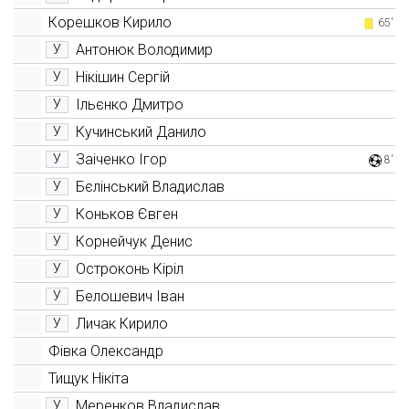
Корешков Кирило
65'
Антонюк Володимир
У
Нікішин Сергій
У
Ільєнко Дмитро
У
Кучинський Данило
У
Заіченко Ігор
У
8'
Бєлінський Владислав
У
Коньков Євген
У
Корнейчук Денис
У
Остроконь Кіріл
У
Белошевич Іван
У
Личак Кирило
У
Фівка Олександр
Тищук Нікіта
Меренков Владислав
У