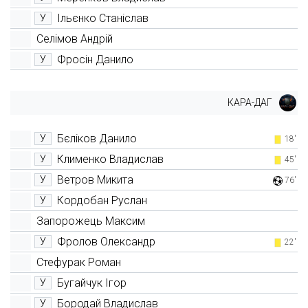
Ільєнко Станіслав
У
Селімов Андрій
Фросін Данило
У
КАРА-ДАГ
Бєліков Данило
У
18'
Клименко Владислав
У
45'
Ветров Микита
У
76'
Кордобан Руслан
У
Запорожець Максим
Фролов Олександр
У
22'
Стефурак Роман
Бугайчук Ігор
У
Бородай Владислав
У