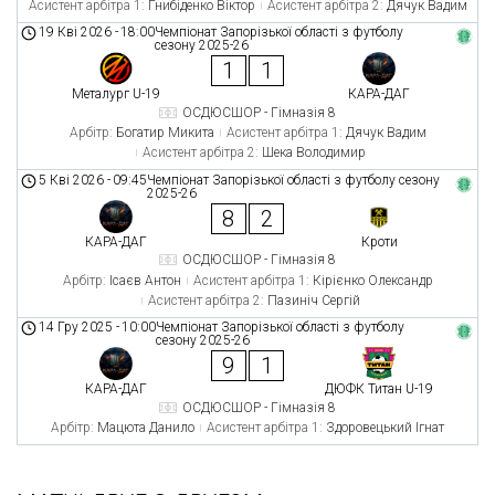
Асистент арбітра 1:
Гнибіденко Віктор
Асистент арбітра 2:
Дячук Вадим
19 Кві 2026
-
18:00
Чемпіонат Запорізької області з футболу
сезону 2025-26
1
1
Металург U-19
КАРА-ДАГ
ОСДЮСШОР - Гімназія 8
Арбітр:
Богатир Микита
Асистент арбітра 1:
Дячук Вадим
Асистент арбітра 2:
Шека Володимир
5 Кві 2026
-
09:45
Чемпіонат Запорізької області з футболу сезону
2025-26
8
2
КАРА-ДАГ
Кроти
ОСДЮСШОР - Гімназія 8
Арбітр:
Ісаєв Антон
Асистент арбітра 1:
Кірієнко Олександр
Асистент арбітра 2:
Пазиніч Сергій
14 Гру 2025
-
10:00
Чемпіонат Запорізької області з футболу
сезону 2025-26
9
1
КАРА-ДАГ
ДЮФК Титан U-19
ОСДЮСШОР - Гімназія 8
Арбітр:
Мацюта Данило
Асистент арбітра 1:
Здоровецький Ігнат