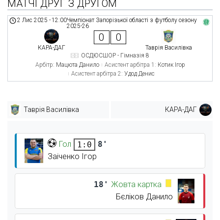
МАТЧІ ДРУГ З ДРУГОМ
2 Лис 2025
-
12:00
Чемпіонат Запорізької області з футболу сезону
2025-26
0
0
КАРА-ДАГ
Таврія Василівка
ОСДЮСШОР - Гімназія 8
Арбітр:
Мацюта Данило
Асистент арбітра 1:
Котик Ігор
Асистент арбітра 2:
Удод Денис
Таврія Василівка
КАРА-ДАГ
Гол
8'
1:0
Заіченко Ігор
18'
Жовта картка
Бєліков Данило