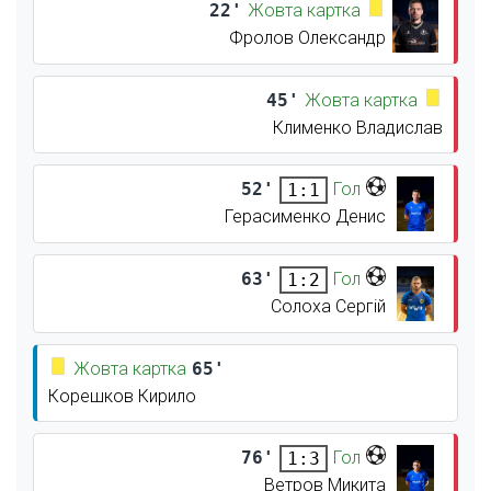
22'
Жовта картка
Фролов Олександр
45'
Жовта картка
Клименко Владислав
52'
Гол
1:1
Герасименко Денис
63'
Гол
1:2
Солоха Сергій
Жовта картка
65'
Корешков Кирило
76'
Гол
1:3
Ветров Микита