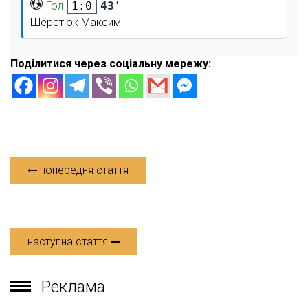
Гол
43'
1:0
Шерстюк Максим
Поділитися через соціальну мережу:
попередня стаття
наступна стаття
Реклама