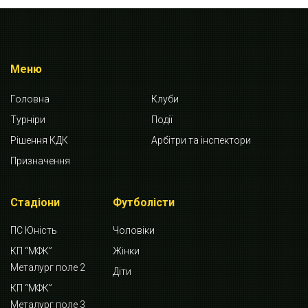
Меню
Головна
Клуби
Турніри
Події
Рішення КДК
Арбітри та інспектори
Призначення
Стадіони
Футболісти
ПС Юність
Чоловіки
КП “МФК”
Жінки
Металург поле 2
Діти
КП “МФК”
Металург поле 3