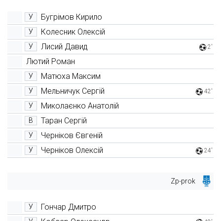
Бугрімов Кирило
У
Колесник Олексій
У
Лисий Давид
У
2'
Лютий Роман
Матюха Максим
У
Мельничук Сергій
У
42'
Миколаєнко Анатолій
У
Таран Сергій
В
Черніков Євгеній
У
Черніков Олексій
У
24'
Zp-prok
Гончар Дмитро
У