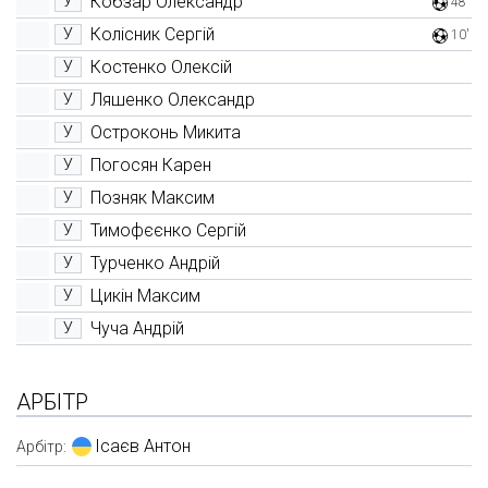
Кобзар Олександр
У
48'
Колісник Сергій
У
10'
Костенко Олексій
У
Ляшенко Олександр
У
Остроконь Микита
У
Погосян Карен
У
Позняк Максим
У
Тимофєєнко Сергій
У
Турченко Андрій
У
Цикін Максим
У
Чуча Андрій
У
АРБІТР
Ісаєв Антон
Арбітр: