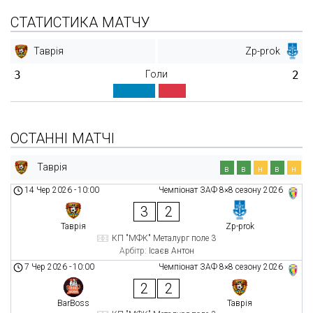
СТАТИСТИКА МАТЧУ
Таврія
Zp-prok
3
Голи
2
ОСТАННІ МАТЧІ
Таврія
в
в
н
в
н
14 Чер 2026
-
10:00
Чемпіонат ЗАФ 8×8 сезону 2026
3
2
Таврія
Zp-prok
КП "МФК" Металург поле 3
Арбітр:
Ісаєв Антон
7 Чер 2026
-
10:00
Чемпіонат ЗАФ 8×8 сезону 2026
2
2
BarBoss
Таврія