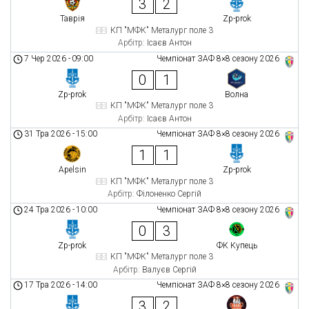
3
2
Таврія
Zp-prok
КП "МФК" Металург поле 3
Арбітр:
Ісаєв Антон
7 Чер 2026
-
09:00
Чемпіонат ЗАФ 8×8 сезону 2026
0
1
Zp-prok
Волна
КП "МФК" Металург поле 3
Арбітр:
Ісаєв Антон
31 Тра 2026
-
15:00
Чемпіонат ЗАФ 8×8 сезону 2026
1
1
Apelsin
Zp-prok
КП "МФК" Металург поле 3
Арбітр:
Філоненко Сергій
24 Тра 2026
-
10:00
Чемпіонат ЗАФ 8×8 сезону 2026
0
3
Zp-prok
ФК Купець
КП "МФК" Металург поле 3
Арбітр:
Валуєв Сергій
17 Тра 2026
-
14:00
Чемпіонат ЗАФ 8×8 сезону 2026
3
2