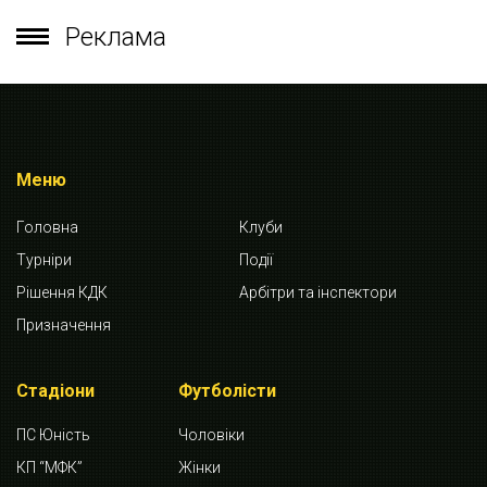
Реклама
Меню
Головна
Клуби
Турніри
Події
Рішення КДК
Арбітри та інспектори
Призначення
Стадіони
Футболісти
ПС Юність
Чоловіки
КП “МФК”
Жінки