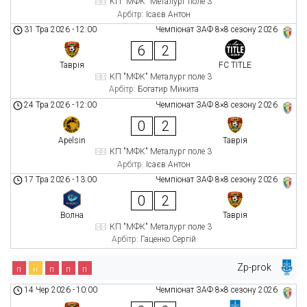
КП "МФК" Металург поле 3
Арбітр:
Ісаєв Антон
31 Тра 2026
-
12:00
Чемпіонат ЗАФ 8×8 сезону 2026
6
2
Таврія
FC TITLE
КП "МФК" Металург поле 3
Арбітр:
Богатир Микита
24 Тра 2026
-
12:00
Чемпіонат ЗАФ 8×8 сезону 2026
0
2
Apelsin
Таврія
КП "МФК" Металург поле 3
Арбітр:
Ісаєв Антон
17 Тра 2026
-
13:00
Чемпіонат ЗАФ 8×8 сезону 2026
0
2
Волна
Таврія
КП "МФК" Металург поле 3
Арбітр:
Гаценко Сергій
Zp-prok
п
н
п
п
п
14 Чер 2026
-
10:00
Чемпіонат ЗАФ 8×8 сезону 2026