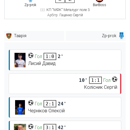
Zp-prok
BarBoss
КП "МФК" Металург поле 3
Арбітр:
Гаценко Сергій
Таврія
Zp-prok
Гол
2'
1:0
Лисий Давид
10'
Гол
1:1
Колісник Сергій
Гол
24'
2:1
Черніков Олексій
Гол
42'
3:1