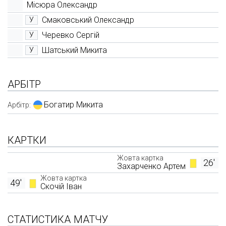
Місюра Олександр
Смаковський Олександр
У
Черевко Сергій
У
Шатський Микита
У
АРБІТР
Богатир Микита
Арбітр:
КАРТКИ
Жовта картка
26'
Захарченко Артем
Жовта картка
49'
Скочій Іван
СТАТИСТИКА МАТЧУ