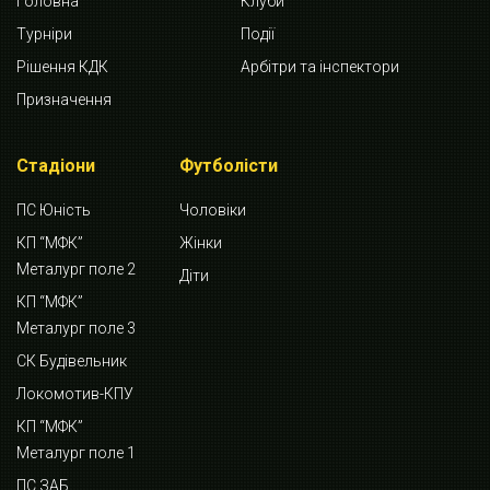
Головна
Клуби
Турніри
Події
Рішення КДК
Арбітри та інспектори
Призначення
Стадіони
Футболісти
ПС Юність
Чоловіки
КП “МФК”
Жінки
Металург поле 2
Діти
КП “МФК”
Металург поле 3
СК Будівельник
Локомотив-КПУ
КП “МФК”
Металург поле 1
ПС ЗАБ