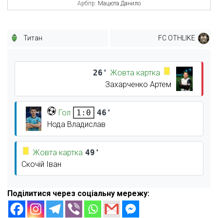
Арбітр:
Мацюта Данило
Титан
FC OTHLIKE
26'
Жовта картка
Захарченко Артем
Гол
46'
1:0
Нода Владислав
Жовта картка
49'
Скочій Іван
Поділитися через соціальну мережу: