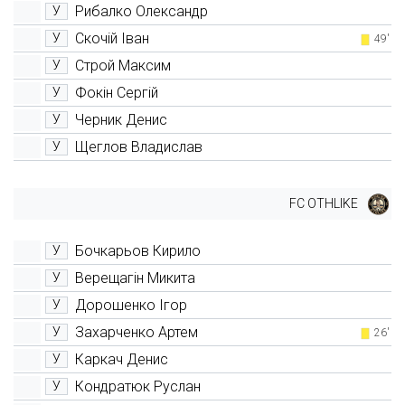
Рибалко Олександр
У
Скочій Іван
У
49'
Строй Максим
У
Фокін Сергій
У
Черник Денис
У
Щеглов Владислав
У
FC OTHLIKE
Бочкарьов Кирило
У
Верещагін Микита
У
Дорошенко Ігор
У
Захарченко Артем
У
26'
Каркач Денис
У
Кондратюк Руслан
У