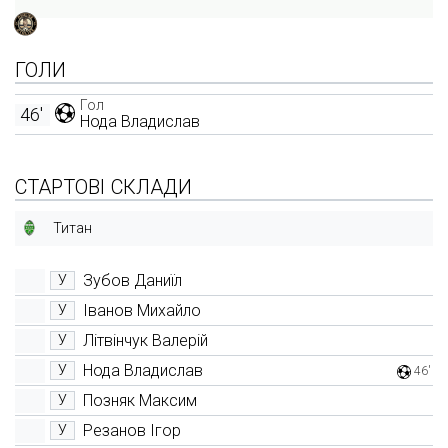
ГОЛИ
Гол
46'
Нода Владислав
СТАРТОВІ СКЛАДИ
Титан
Зубов Даниїл
У
Іванов Михайло
У
Літвінчук Валерій
У
Нода Владислав
У
46'
Позняк Максим
У
Резанов Ігор
У