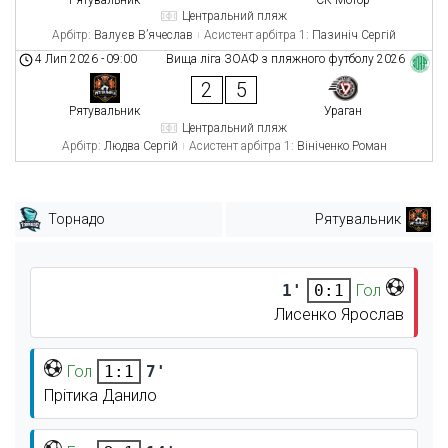
Центральний пляж
Арбітр:
Валуєв В’ячеслав
Асистент арбітра 1:
Пазиніч Сергій
4 Лип 2026
-
09:00
Вища ліга ЗОАФ з пляжного футболу 2026
2
5
Рятувальник
Ураган
Центральний пляж
Арбітр:
Людва Сергій
Асистент арбітра 1:
Вініченко Роман
Торнадо
Рятувальник
1'
Гол
0:1
Лисенко Ярослав
Гол
7'
1:1
Прітика Данило