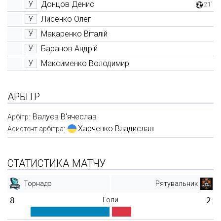
Донцов Денис
У
21'
Лисенко Олег
У
Макаренко Віталій
У
Баранов Андрій
У
Максименко Володимир
У
АРБІТР
Валуєв В'ячеслав
Арбітр:
Харченко Владислав
Асистент арбітра:
СТАТИСТИКА МАТЧУ
Торнадо
Рятувальник
8
Голи
2