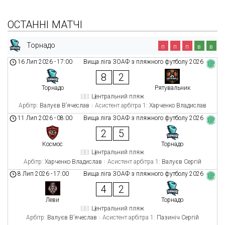
ОСТАННІ МАТЧІ
Торнадо
п
п
п
в
в
16 Лип 2026
-
17:00
Вища ліга ЗОАФ з пляжного футболу 2026
8
2
Торнадо
Рятувальник
Центральний пляж
Арбітр:
Валуєв В’ячеслав
Асистент арбітра 1:
Харченко Владислав
11 Лип 2026
-
08:00
Вища ліга ЗОАФ з пляжного футболу 2026
2
5
Космос
Торнадо
Центральний пляж
Арбітр:
Харченко Владислав
Асистент арбітра 1:
Валуєв Сергій
8 Лип 2026
-
17:00
Вища ліга ЗОАФ з пляжного футболу 2026
4
2
Леви
Торнадо
Центральний пляж
Арбітр:
Валуєв В’ячеслав
Асистент арбітра 1:
Пазиніч Сергій