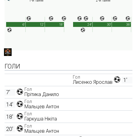
1-й тайм
2-й тайм
6'
12'
18'
24'
30'
36'
ГОЛИ
Гол
1'
Лисенко Ярослав
Гол
7'
Прітика Данило
Гол
14'
Мальцев Антон
Гол
18'
Гаркуша Нікіта
Гол
20'
Мальцев Антон