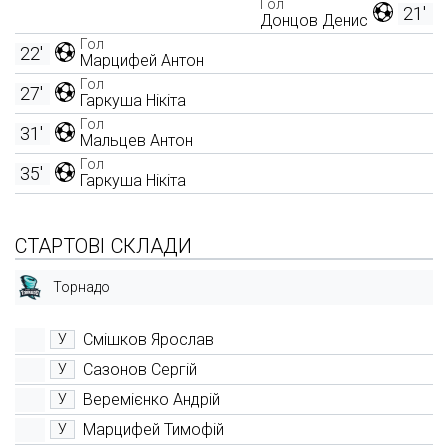
Гол
21'
Донцов Денис
Гол
22'
Марцифей Антон
Гол
27'
Гаркуша Нікіта
Гол
31'
Мальцев Антон
Гол
35'
Гаркуша Нікіта
СТАРТОВІ СКЛАДИ
Торнадо
Смішков Ярослав
У
Сазонов Сергій
У
Веремієнко Андрій
У
Марцифей Тимофій
У