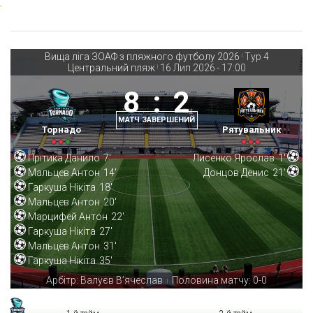
Вища ліга ЗОАФ з пляжного футболу 2026
Тур 4
|
Центральний пляж
16 Лип 2026
-
17:00
|
8
:
2
МАТЧ ЗАВЕРШЕНИЙ
Торнадо
Рятувальник
Прітика Данило
7'
Лисенко Ярослав
1'
Мальцев Антон
14'
Донцов Денис
21'
Гаркуша Нікіта
18'
Мальцев Антон
20'
Марцифей Антон
22'
Гаркуша Нікіта
27'
Мальцев Антон
31'
Гаркуша Нікіта
35'
Арбітр: Валуєв В’ячеслав
Половина матчу: 0-0
|