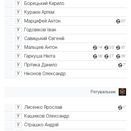
Борецький Кирило
У
Куракін Артем
У
Марцифей Антон
У
22'
Годовіков Іван
У
Савицький Євгеній
У
Мальцев Антон
У
14'
20'
31'
Гаркуша Нікіта
У
18'
27'
35'
Прітика Данило
У
7'
Ніконов Олександр
У
Рятувальник
Лисенко Ярослав
У
1'
Кашніков Олександр
У
Страшко Андрій
У