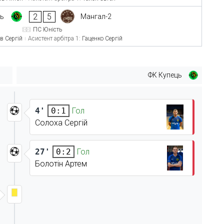
2
5
ць
Мангал-2
ПС Юність
в Сергій
Асистент арбітра 1:
Гаценко Сергій
ФК Купець
4'
Гол
0:1
Солоха Сергій
27'
Гол
0:2
Болотін Артем