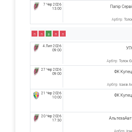
7 Чер 2026
Папір Серв
13:00
Арбітр:
Толо
п
п
в
п
п
4 Лип 2026
УП
09:00
Арбітр:
Толок Є
27 Чер 2026
ФК Купе
09:00
Арбітр:
Ісаєв А
21 Чер 2026
ФК Купе
10:00
20 Чер 2026
АльтезаАв
17:30
Арбітр:
Іса