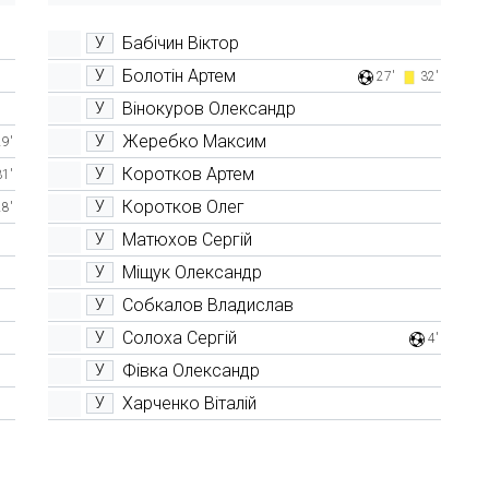
Бабічин Віктор
У
Болотін Артем
У
27'
32'
Вінокуров Олександр
У
Жеребко Максим
У
29'
Коротков Артем
У
31'
Коротков Олег
У
28'
Матюхов Сергій
У
Міщук Олександр
У
Собкалов Владислав
У
Солоха Сергій
У
4'
Фівка Олександр
У
Харченко Віталій
У