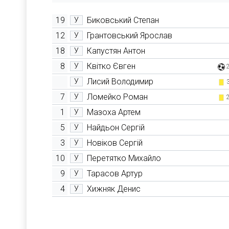
19
Биковський Степан
У
12
Грантовський Ярослав
У
18
Капустян Антон
У
8
Квітко Євген
У
Лисий Володимир
У
7
Ломейко Роман
У
1
Мазоха Артем
У
5
Найдьон Сергій
У
3
Новіков Сергій
У
10
Перетятко Михайло
У
9
Тарасов Артур
У
4
Хижняк Денис
У