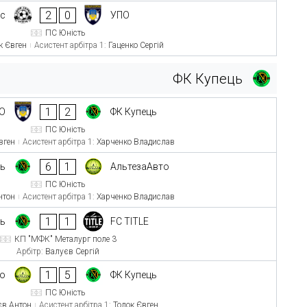
2
0
іс
УПО
ПС Юність
к Євген
Асистент арбітра 1:
Гаценко Сергій
ФК Купець
1
2
О
ФК Купець
ПС Юність
вген
Асистент арбітра 1:
Харченко Владислав
6
1
ць
АльтезаАвто
ПС Юність
нтон
Асистент арбітра 1:
Харченко Владислав
1
1
ць
FC TITLE
КП "МФК" Металург поле 3
Арбітр:
Валуєв Сергій
1
5
то
ФК Купець
ПС Юність
єв Антон
Асистент арбітра 1:
Толок Євген