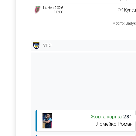
14 Чер 2026
ФК Купе
10:00
Арбітр:
Валує
УПО
Жовта картка
28'
Ломейко Роман