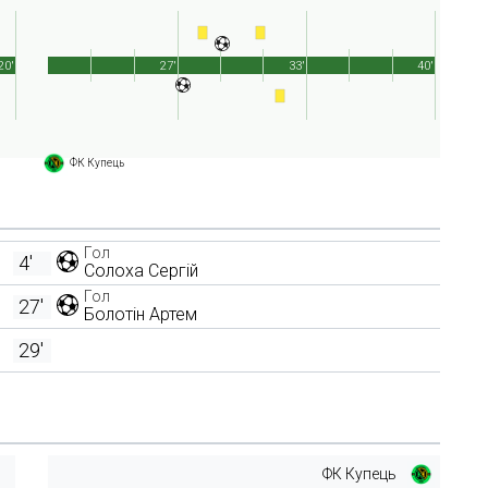
20'
27'
33'
40'
ФК Купець
Гол
4'
Солоха Сергій
Гол
27'
Болотін Артем
29'
ФК Купець