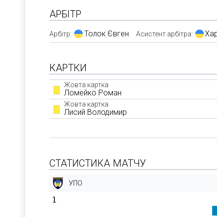
АРБІТР
Толок Євген
Ха
Арбітр:
Асистент арбітра:
КАРТКИ
Жовта картка
Ломейко Роман
Жовта картка
Лисий Володимир
СТАТИСТИКА МАТЧУ
УПО
1