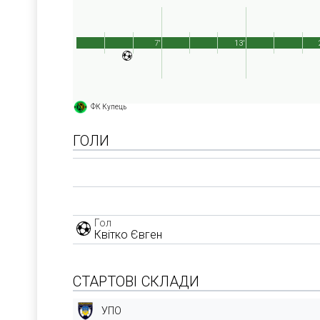
7'
13'
ФК Купець
ГОЛИ
Гол
Квітко Євген
СТАРТОВІ СКЛАДИ
УПО