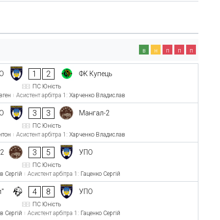
в
н
п
п
п
1
2
О
ФК Купець
ПС Юність
вген
Асистент арбітра 1:
Харченко Владислав
3
3
О
Мангал-2
ПС Юність
нтон
Асистент арбітра 1:
Харченко Владислав
3
5
-2
УПО
ПС Юність
в Сергій
Асистент арбітра 1:
Гаценко Сергій
4
8
л"
УПО
ПС Юність
в Сергій
Асистент арбітра 1:
Гаценко Сергій