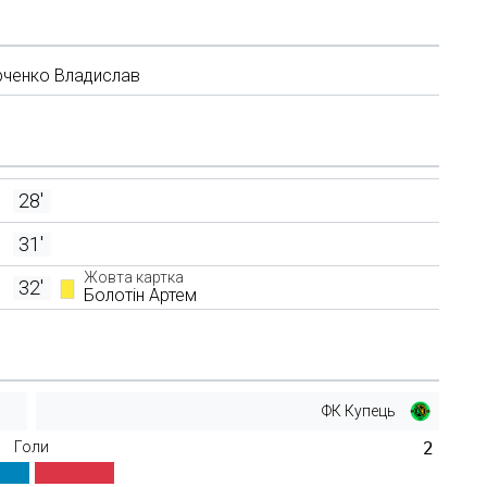
рченко Владислав
28'
31'
Жовта картка
32'
Болотін Артем
ФК Купець
Голи
2