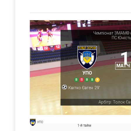
Чемпіонат ЗМАМФ с
ПС Юніст
1
МАТЧ
УПО
В
П
В
В
Н
Квітко Євген
29'
Арбітр: Толок Єв
УПО
1-й тайм