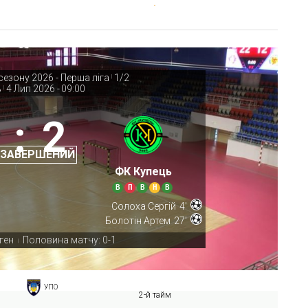
езону 2026 - Перша ліга
1/2
|
ь
4 Лип 2026
-
09:00
|
:
2
 ЗАВЕРШЕНИЙ
ФК Купець
В
П
В
Н
В
Солоха Сергій
4'
Болотін Артем
27'
ген
Половина матчу: 0-1
|
УПО
2-й тайм