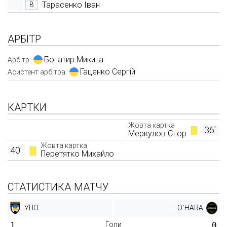
Тарасенко Іван
В
АРБІТР
Богатир Микита
Арбітр:
Гаценко Сергій
Асистент арбітра:
КАРТКИ
Жовта картка
36'
Меркулов Єгор
Жовта картка
40'
Перетятко Михайло
СТАТИСТИКА МАТЧУ
УПО
O`HARA
1
Голи
0