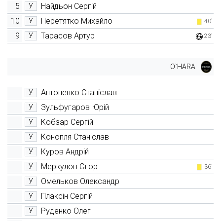
5
Найдьон Сергій
У
10
Перетятко Михайло
У
40'
9
Тарасов Артур
У
23'
O`HARA
Антоненко Станіслав
У
Зульфугаров Юрій
У
Кобзар Сергій
У
Конопля Станіслав
У
Куров Андрій
У
Меркулов Єгор
У
36'
Омельков Олександр
У
Плаксін Сергій
У
Руденко Олег
У