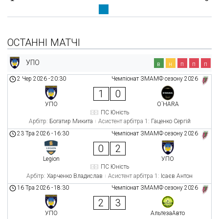
ОСТАННІ МАТЧІ
УПО
в
н
п
п
п
2 Чер 2026
-
20:30
Чемпіонат ЗМАМФ сезону 2026
1
0
УПО
O`HARA
ПС Юність
Арбітр:
Богатир Микита
Асистент арбітра 1:
Гаценко Сергій
23 Тра 2026
-
16:30
Чемпіонат ЗМАМФ сезону 2026
0
2
Legion
УПО
ПС Юність
Арбітр:
Харченко Владислав
Асистент арбітра 1:
Ісаєв Антон
16 Тра 2026
-
18:30
Чемпіонат ЗМАМФ сезону 2026
2
3
УПО
АльтезаАвто