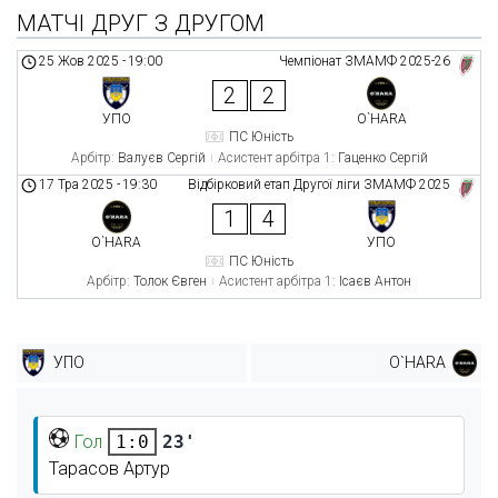
МАТЧІ ДРУГ З ДРУГОМ
25 Жов 2025
-
19:00
Чемпіонат ЗМАМФ 2025-26
2
2
УПО
O`HARA
ПС Юність
Арбітр:
Валуєв Сергій
Асистент арбітра 1:
Гаценко Сергій
17 Тра 2025
-
19:30
Відбірковий етап Другої ліги ЗМАМФ 2025
1
4
O`HARA
УПО
ПС Юність
Арбітр:
Толок Євген
Асистент арбітра 1:
Ісаєв Антон
УПО
O`HARA
Гол
23'
1:0
Тарасов Артур