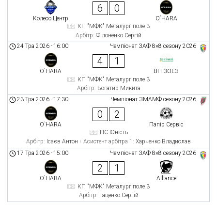
6
0
Колесо Центр
O`HARA
КП "МФК" Металург поле 3
Арбітр:
Філоненко Сергій
24 Тра 2026
-
16:00
Чемпіонат ЗАФ 8×8 сезону 2026
4
1
O`HARA
ВП ЗОЕЗ
КП "МФК" Металург поле 3
Арбітр:
Богатир Микита
23 Тра 2026
-
17:30
Чемпіонат ЗМАМФ сезону 2026
0
2
O`HARA
Папір Сервіс
ПС Юність
Арбітр:
Ісаєв Антон
Асистент арбітра 1:
Харченко Владислав
17 Тра 2026
-
15:00
Чемпіонат ЗАФ 8×8 сезону 2026
2
1
O`HARA
Alliance
КП "МФК" Металург поле 3
Арбітр:
Гаценко Сергій