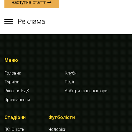
наступна стаття
Реклама
Меню
Головна
Клуби
Турніри
Події
Рішення КДК
Арбітри та інспектори
Призначення
Стадіони
Футболісти
ПС Юність
Чоловіки