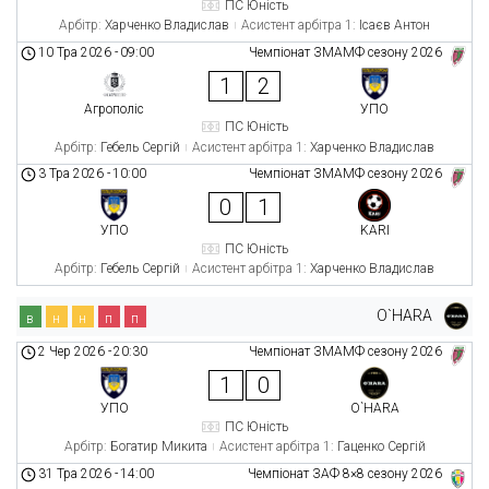
ПС Юність
Арбітр:
Харченко Владислав
Асистент арбітра 1:
Ісаєв Антон
10 Тра 2026
-
09:00
Чемпіонат ЗМАМФ сезону 2026
1
2
Агрополіс
УПО
ПС Юність
Арбітр:
Гебель Сергій
Асистент арбітра 1:
Харченко Владислав
3 Тра 2026
-
10:00
Чемпіонат ЗМАМФ сезону 2026
0
1
УПО
KARI
ПС Юність
Арбітр:
Гебель Сергій
Асистент арбітра 1:
Харченко Владислав
O`HARA
в
н
н
п
п
2 Чер 2026
-
20:30
Чемпіонат ЗМАМФ сезону 2026
1
0
УПО
O`HARA
ПС Юність
Арбітр:
Богатир Микита
Асистент арбітра 1:
Гаценко Сергій
31 Тра 2026
-
14:00
Чемпіонат ЗАФ 8×8 сезону 2026