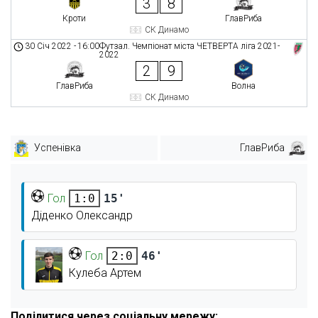
3
8
Кроти
ГлавРиба
СК Динамо
30 Січ 2022
-
16:00
Футзал. Чемпіонат міста ЧЕТВЕРТА ліга 2021-
2022
2
9
ГлавРиба
Волна
СК Динамо
Успенівка
ГлавРиба
Гол
15'
1:0
Діденко Олександр
Гол
46'
2:0
Кулеба Артем
Поділитися через соціальну мережу: