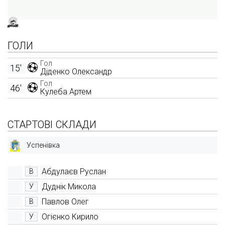
ГОЛИ
Гол
15'
Діденко Олександр
Гол
46'
Кулеба Артем
СТАРТОВІ СКЛАДИ
Успенівка
Абдулаєв Руслан
В
Дуднік Микола
У
Павлов Олег
В
Огієнко Кирило
У