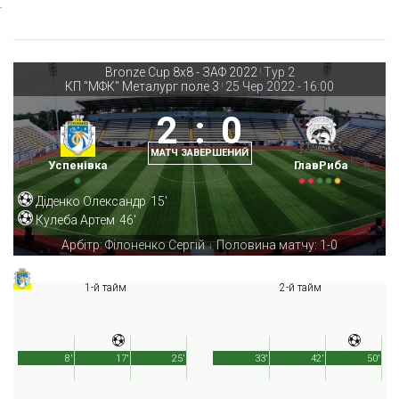
Bronze Cup 8х8 - ЗАФ 2022
Тур 2
|
КП "МФК" Металург поле 3
25 Чер 2022
-
16:00
|
2
:
0
МАТЧ ЗАВЕРШЕНИЙ
Успенівка
ГлавРиба
Діденко Олександр
15'
Кулеба Артем
46'
Арбітр: Філоненко Сергій
Половина матчу: 1-0
|
1-й тайм
2-й тайм
8'
17'
25'
33'
42'
50'