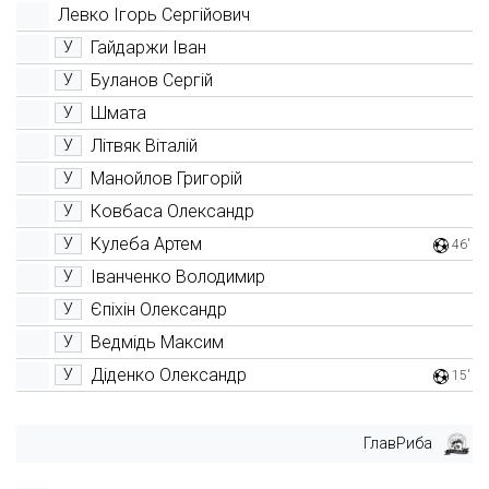
Левко Ігорь Сергійович
Гайдаржи Іван
У
Буланов Сергій
У
Шмата
У
Літвяк Віталій
У
Манойлов Григорій
У
Ковбаса Олександр
У
Кулеба Артем
У
46'
Іванченко Володимир
У
Єпіхін Олександр
У
Ведмідь Максим
У
Діденко Олександр
У
15'
ГлавРиба