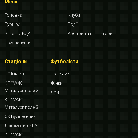
Меню
Головна
Клуби
Турніри
Події
Рішення КДК
Арбітри та інспектори
Призначення
Стадіони
Футболісти
ПС Юність
Чоловіки
КП “МФК”
Жінки
Металург поле 2
Діти
КП “МФК”
Металург поле 3
СК Будівельник
Локомотив-КПУ
КП “МФК”