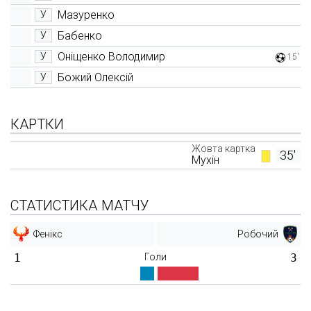
Мазуренко
У
Бабенко
У
Оніщенко Володимир
У
15'
Божий Олексій
У
КАРТКИ
Жовта картка
35'
Мухін
СТАТИСТИКА МАТЧУ
Фенікс
Робочий
1
Голи
3