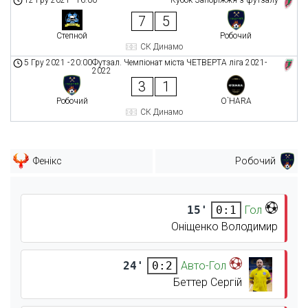
7
5
Степной
Робочий
СК Динамо
5 Гру 2021
-
20:00
Футзал. Чемпіонат міста ЧЕТВЕРТА ліга 2021-
2022
3
1
Робочий
O`HARA
СК Динамо
Фенікс
Робочий
15'
Гол
0:1
Оніщенко Володимир
24'
Авто-Гол
0:2
Беттер Сергій