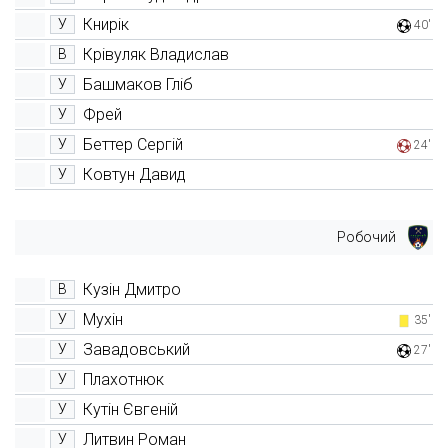
Книрік
У
40'
Крівуляк Владислав
В
Башмаков Гліб
У
Фрей
У
Беттер Сергій
У
24'
Ковтун Давид
У
Робочий
Кузін Дмитро
В
Мухін
У
35'
Завадовський
У
27'
Плахотнюк
У
Кутін Євгеній
У
Литвин Роман
У