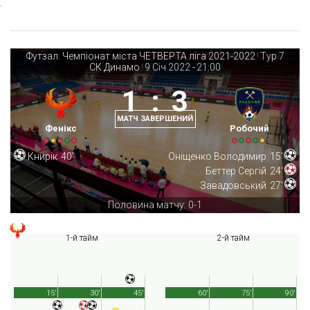
Футзал. Чемпіонат міста ЧЕТВЕРТА ліга 2021-2022
Тур 7
|
СК Динамо
9 Січ 2022
-
21:00
|
1
:
3
МАТЧ ЗАВЕРШЕНИЙ
Фенікс
Робочий
Книрік
40'
Оніщенко Володимир
15'
Беттер Сергій
24'
Завадовський
27'
Половина матчу: 0-1
1-й тайм
2-й тайм
15'
30'
45'
60'
75'
90'