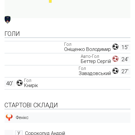
ГОЛИ
Гол
15'
Оніщенко Володимир
Авто-Гол
24'
Беттер Сергій
Гол
27'
Завадовський
Гол
40'
Книрік
СТАРТОВІ СКЛАДИ
Фенікс
Сорокопуд Андрій
У