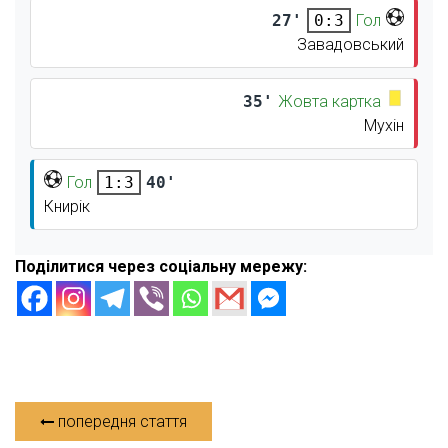
27'
Гол
0:3
Завадовський
35'
Жовта картка
Мухін
Гол
40'
1:3
Книрік
Поділитися через соціальну мережу:
попередня стаття