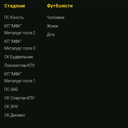
Стадіони
Футболісти
ПС Юність
Чоловіки
КП “МФК”
Жінки
Металург поле 2
Діти
КП “МФК”
Металург поле 3
СК Будівельник
Локомотив-КПУ
КП “МФК”
Металург поле 1
ПС ЗАБ
СК Спартак-КПУ
СК ЗНУ
СК Динамо