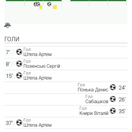
ГОЛИ
Гол
7'
Штепа Артем
Гол
8'
Позенські Сергій
Гол
15'
Штепа Артем
Гол
24'
Понька Денис
Гол
26'
Сабашков
Гол
35'
Книрік Віталій
Гол
37'
Штепа Артем