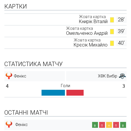
КАРТКИ
Жовта картка
28'
Книрік Віталій
Жовта картка
39'
Омельченко Андрій
Жовта картка
40'
Крєсік Михайло
СТАТИСТИКА МАТЧУ
Фенікс
ХФК Вибір
4
Голи
3
ОСТАННІ МАТЧІ
Фенікс
в
п
н
п
в