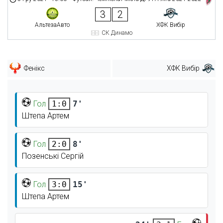
3
2
АльтезаАвто
ХФК Вибір
СК Динамо
Фенікс
ХФК Вибір
Гол
7'
1:0
Штепа Артем
Гол
8'
2:0
Позенські Сергій
Гол
15'
3:0
Штепа Артем