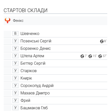
СТАРТОВІ СКЛАДИ
Фенікс
Шевченко
В
Позенські Сергій
У
8'
Борзенко Денис
У
Штепа Артем
У
7'
15'
37'
Беттер Сергій
У
Старіков
У
Книрік
У
Сорокопуд Андрій
У
Мазаєв Дмитро
У
Фрей
У
Башмаков Гліб
У