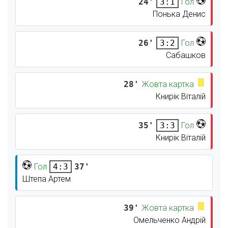
24'
Гол
3:1
Понька Денис
26'
Гол
3:2
Сабашков
28'
Жовта картка
Книрік Віталій
35'
Гол
3:3
Книрік Віталій
Гол
37'
4:3
Штепа Артем
39'
Жовта картка
Омельченко Андрій