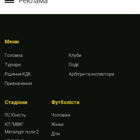
Реклама
Меню
Головна
Клуби
Турніри
Події
Рішення КДК
Арбітри та інспектори
Призначення
Стадіони
Футболісти
ПС Юність
Чоловіки
КП “МФК”
Жінки
Металург поле 2
Діти