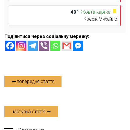
40'
Жовта картка
Крєсік Михайло
Поділитися через соціальну мережу:
попередня стаття
наступна стаття