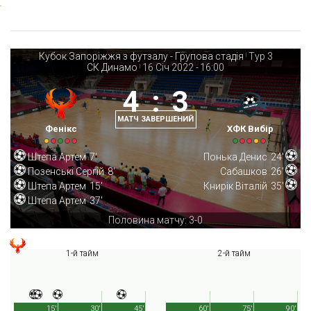
Кубок Запоріжжя з футзалу - Групова стадія
Тур 3
|
СК Динамо
16 Січ 2022
-
16:00
|
4
:
3
МАТЧ ЗАВЕРШЕНИЙ
Фенікс
ХФК Вибір
Штепа Артем
7'
Понька Денис
24'
Позенські Сергій
8'
Сабашков
26'
Штепа Артем
15'
Книрік Віталій
35'
Штепа Артем
37'
Половина матчу: 3-0
1-й тайм
2-й тайм
15'
30'
45'
60'
75'
90'