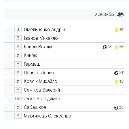
ХФК Вибір
Омельченко Андрій
В
39'
Іванов Михайло
В
Книрік Віталій
У
35'
28'
Книрік
У
Гармаш
У
Понька Денис
У
24'
Крєсік Михайло
У
40'
Семіков Валерий
У
Петренко Володимир
Сабашков
У
26'
Мартинець Олександр
У