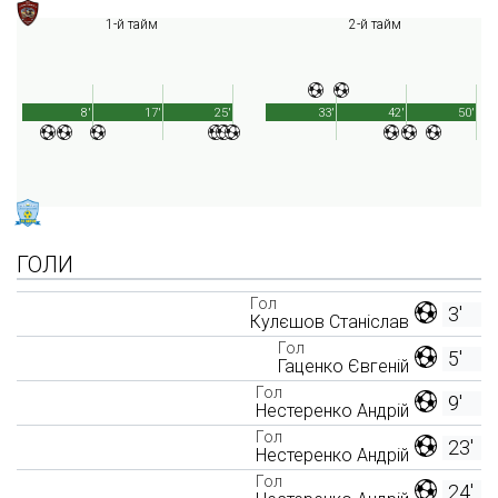
1-й тайм
2-й тайм
8'
17'
25'
33'
42'
50'
ГОЛИ
Гол
3'
Кулєшов Станіслав
Гол
5'
Гаценко Євгеній
Гол
9'
Нестеренко Андрій
Гол
23'
Нестеренко Андрій
Гол
24'