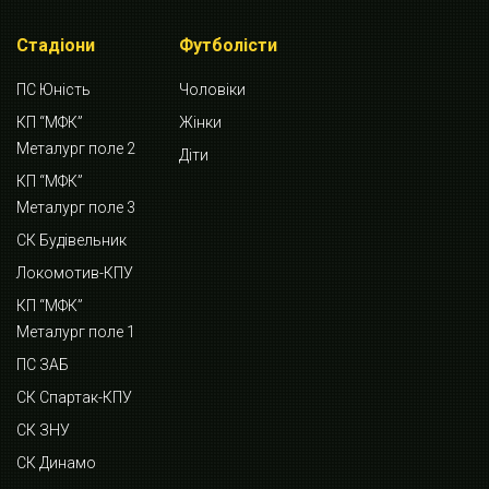
Стадіони
Футболісти
ПС Юність
Чоловіки
КП “МФК”
Жінки
Металург поле 2
Діти
КП “МФК”
Металург поле 3
СК Будівельник
Локомотив-КПУ
КП “МФК”
Металург поле 1
ПС ЗАБ
СК Спартак-КПУ
СК ЗНУ
СК Динамо