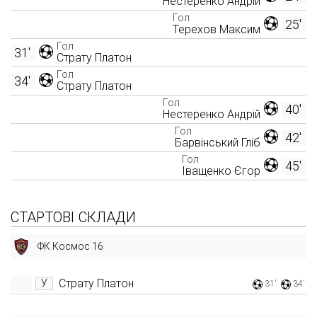
Нестеренко Андрій
Гол
25'
Терехов Максим
Гол
31'
Страту Платон
Гол
34'
Страту Платон
Гол
40'
Нестеренко Андрій
Гол
42'
Барвінський Гліб
Гол
45'
Іващенко Єгор
СТАРТОВІ СКЛАДИ
ФК Космос 16
Страту Платон
У
31'
34'