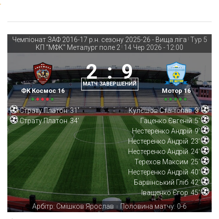
Чемпіонат ЗАФ 2016-17 р.н. сезону 2025-26 - Вища ліга
Тур 5
|
КП "МФК" Металург поле 2
14 Чер 2026
-
12:00
|
2
:
9
МАТЧ ЗАВЕРШЕНИЙ
ФК Космос 16
Мотор 16
Страту Платон
31'
Кулєшов Станіслав
3'
Страту Платон
34'
Гаценко Євгеній
5'
Нестеренко Андрій
9'
Нестеренко Андрій
23'
Нестеренко Андрій
24'
Терехов Максим
25'
Нестеренко Андрій
40'
Барвінський Гліб
42'
Іващенко Єгор
45'
Арбітр: Смішков Ярослав
Половина матчу: 0-6
|