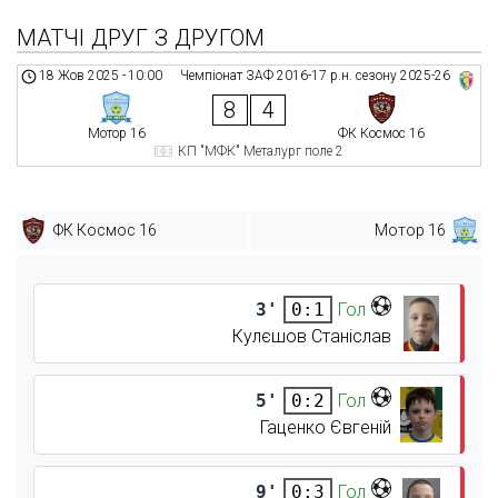
МАТЧІ ДРУГ З ДРУГОМ
18 Жов 2025
-
10:00
Чемпіонат ЗАФ 2016-17 р.н. сезону 2025-26
8
4
Мотор 16
ФК Космос 16
КП "МФК" Металург поле 2
ФК Космос 16
Мотор 16
3'
Гол
0:1
Кулєшов Станіслав
5'
Гол
0:2
Гаценко Євгеній
9'
Гол
0:3