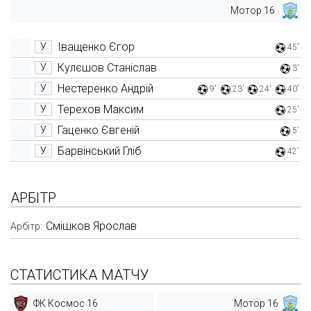
Мотор 16
Іващенко Єгор
У
45'
Кулєшов Станіслав
У
3'
Нестеренко Андрій
У
9'
23'
24'
40'
Терехов Максим
У
25'
Гаценко Євгеній
У
5'
Барвінський Гліб
У
42'
АРБІТР
Смішков Ярослав
Арбітр:
СТАТИСТИКА МАТЧУ
ФК Космос 16
Мотор 16