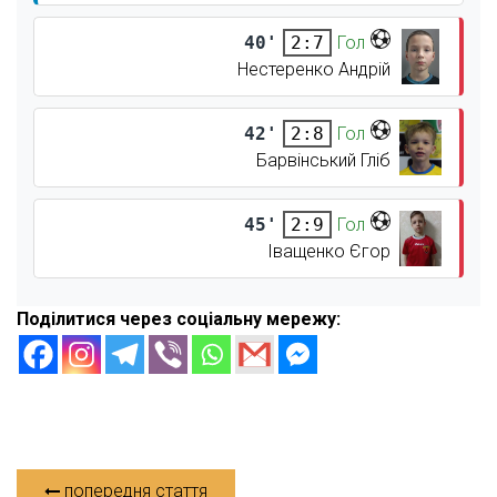
40'
Гол
2:7
Нестеренко Андрій
42'
Гол
2:8
Барвінський Гліб
45'
Гол
2:9
Іващенко Єгор
Поділитися через соціальну мережу:
попередня стаття